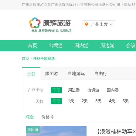
广州康辉旅游网是广州康辉国际旅行社有限公司海珠分公司旗下网站 联系电话
广州出发
首页
出境游
国内游
周边游
会议
首页
>
桂林全部线路
跟团游
当地游玩
自由行
全部
不限
周边游
出境游
国内游
产品类型
不限
1天
2天
3天
4天
5天
天数
综合
价格
跟团游
【浪漫桂林动车