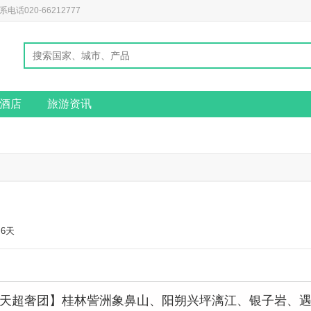
020-66212777
酒店
旅游资讯
6天
3天超奢团】桂林訾洲象鼻山、阳朔兴坪漓江、银子岩、