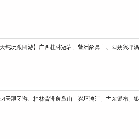
3天纯玩跟团游】广西桂林冠岩、訾洲象鼻山、阳朔兴坪
车4天跟团游、桂林訾洲象鼻山、兴坪漓江、古东瀑布、