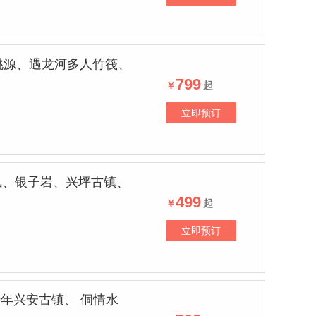
桃源、遇龙河多人竹筏、
799
￥
起
立即预订
枫、银子岩、兴坪古镇、
499
￥
起
立即预订
年兴安古镇、 侗情水