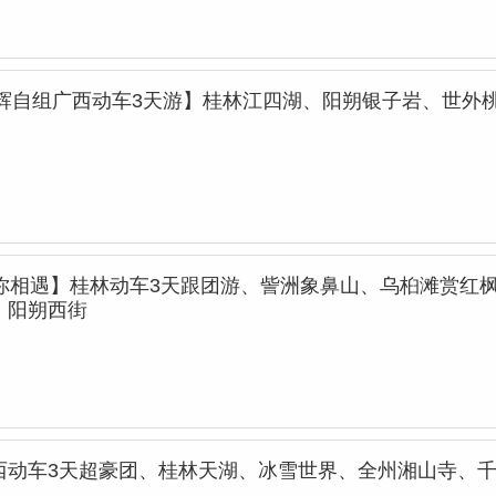
康辉自组广西动车3天游】桂林江四湖、阳朔银子岩、世外
芋你相遇】桂林动车3天跟团游、訾洲象鼻山、乌桕滩赏红
、阳朔西街
西动车3天超豪团、桂林天湖、冰雪世界、全州湘山寺、千