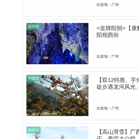
出发地：广州
跟团游
<皇牌阳朔>【
阳朔西街
出发地：广州
跟团游
【双12特惠、
徒步遇龙河风光
出发地：广州
跟团游
【高山滑雪】广
庄、豪叹大公馆