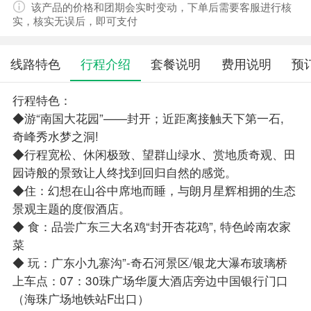
该产品的价格和团期会实时变动，下单后需要客服进行核
实，核实无误后，即可支付
线路特色
行程介绍
套餐说明
费用说明
预
行程特色：
◆游“南国大花园”——封开；近距离接触天下第一石,
奇峰秀水梦之洞!
◆行程宽松、休闲极致、望群山绿水、赏地质奇观、田
园诗般的景致让人终找到回归自然的感觉。
◆住：幻想在山谷中席地而睡，与朗月星辉相拥的生态
景观主题的度假酒店。
◆ 食：品尝广东三大名鸡“封开杏花鸡”, 特色岭南农家
菜
◆ 玩：广东小九寨沟”-奇石河景区/银龙大瀑布玻璃桥
上车点：07：30珠广场华厦大酒店旁边中国银行门口
（海珠广场地铁站F出口）