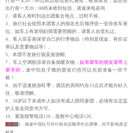
行前一天
20
：
00
点前以短信形式通知，敬请留意；如您在
涝镇东南8公里的黄岗河畔，由重重叠叠的色彩斑
出行前一天
20
：
00
尚未收到短信，请速来电咨询
澜的砂页岩和局部钙质页岩构成，属砂岩峰林地
2
、请客人准时到达出团集合地点，过时不候。
貌。这里群峰耸立，苍翠欲滴，主峰高233米，如
3
、旅行社会按照本团客人的报名先后顺序统一安排坐车座
倚天长剑，直插云霄，奇伟险峻。山虽不高，但它
位。如车上有老弱妇孺需要照顾的，请客人自觉礼让。
集奇、险、秀、幽于一身，被誉为"岭南奇观"。千
4
、客人应妥善保管自己的行李物品（特别是现金、有价证
层峰是封开国家地质公园里最具代表性的地质奇观
券以及贵重物品等）。
之一。三亿八千万年前的泥盘纪，给千层峰留下了
5
、本团不发旅行袋及旅游帽。
7
、车上空调较凉请自备保暖衣物，
如有晕车的朋友请带上
和湖南湘西张家界一样的沙岩峰林地貌，所以它又
晕车药，
途中怕肚子饿的朋友们也可以先前准备一些干
被称为"广东张家界"。它还是我国最古老的造山运
粮！
动——嘉理东造山运动所造成的山峰，是广东两个
8
、由于适逢旅游旺季，酒店的房间约在
15
点后才能办好入
嘉理东造山运动的标准地之一。后前往【天下第一
住，敬请理解。
大斑石】（游览时间约1小时）大斑石一石成山，
9
、
18
岁以下未成年人如没有成人陪同参团，必须有法定监
完整无缝，它是一个半球状花岗岩体，高191.3
护人签名同意书方可。
米，长1350米，宽695米，周长4100米，占地70
10
、紧急报警电话
110
，急救中心电话
120
。
公顷，远远看去就像一座挺拔的山峦。这不仅是中
备注：
．旅途中我社可对行程先后顺序作出调整，但不影响原定
1
国，也是亚洲第一大石。被誉为“天下第一石”。远
标准。