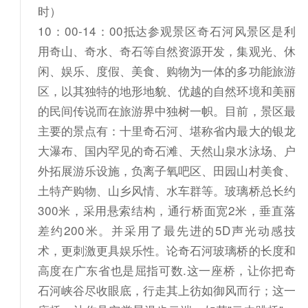
时）
10：00-14：00抵达参观景区奇石河风景区是利
用奇山、奇水、奇石等自然资源开发，集观光、休
闲、娱乐、度假、美食、购物为一体的多功能旅游
区，以其独特的地形地貌、优越的自然环境和美丽
的民间传说而在旅游界中独树一帜。目前，景区最
主要的景点有：十里奇石河、堪称省内最大的银龙
大瀑布、国内罕见的奇石滩、天然山泉水泳场、户
外拓展游乐设施，负离子氧吧区、田园山村美食、
土特产购物、山乡风情、水车群等。玻璃桥总长约
300米，采用悬索结构，通行桥面宽2米，垂直落
差约200米。并采用了最先进的5D声光动感技
术，更刺激更具娱乐性。论奇石河玻璃桥的长度和
高度在广东省也是屈指可数.这一座桥，让你把奇
石河峡谷尽收眼底，行走其上彷如御风而行；这一