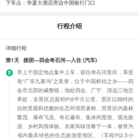
下车点：华厦大酒店旁边中国银行门口
行程介绍
详细行程
第1天
接团—四会奇石河—入住 (汽车)
早上于指定地点集中上车，前往奇石河景区，享受
有“广东九寨沟”之美誉，位于中国柑桔之乡――四
会市北部的威整镇，地处四会、广宁、清远三地交
界处，全景区总面积约8平方公里。景区以独特的
自然景观和优雅的生态环境而著称，而景区内森林
繁茂、瀑布飞流、奇石遍布。集休闲度假、观光旅
游、乡村风情体验、农家风味佳肴于一体，被誉为
省内最具特色的生态旅游度假区。（车程约2.5小