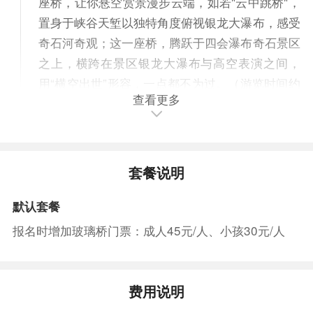
座桥，让你悬空赏景漫步云端，如若"云中跳桥"，
置身于峡谷天堑以独特角度俯视银龙大瀑布，感受
奇石河奇观；这一座桥，腾跃于四会瀑布奇石景区
之上，横跨在景区银龙大瀑布与高空表演之间，
用“横空出世”形容，一点都不为过。（游览时间约
查看更多
2小时、午餐自理建议自备干粮）
14：00-17：00前往入住封开景区特色生态酒
店，抵达后享用晚餐,，融合在“广东桂林”龙山的青
山绿水间，是一座以生态景观为主题的度假酒店。
套餐说明
（车程3小时）
默认套餐
餐饮
报名时增加玻璃桥门票：成人45元/人、小孩30元/人
早餐：自理
中餐：自理
晚餐：有
住宿
含
费用说明
第2天
早餐—溶洞梦多奇—千层峰—封开大斑石--返程