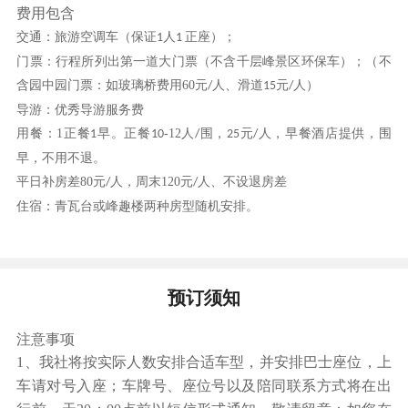
费用包含
(汽车)
交通：旅游空调车（保证
人
正座）；
1
1
早餐后游【溶洞•梦多奇】（游览时间约2小时）参
门票：行程所列出第一道大门票（不含千层峰景区环保车）；
（
不
观，以双龙洞为主体，白石岩构建成一个新颖的现
含
园中园
门票
：
如玻璃桥费用
60
元
人、滑道
元
人
）
/
15
/
代主题溶洞，突出“梦幻、多彩、神奇”，设梦幻风
导游：优秀导游服务费
车谷、阿里巴巴传奇、海底龙宫、魔幻影画戏、长
用餐：
1
正餐
早。正餐
-12
人
围，
元
人，早餐酒店提供，围
1
10
/
25
/
乐舞坊等七大主题区，重新改写石灰岩洞穴传统印
早，不用不退。
象。“梦多奇”为国内最独特、最时尚、最有魅力、
平日
补房差
80
元
人，
周末
120
元
人、
不设退房差
/
/
最具体验价值的娱乐型旅游主题溶洞。。景区以石
住宿：青瓦台或峰趣楼两种房型随机安排。
灰岩溶岩景观为主，主要由以石钟乳、石笋、石幔
组成晶莹璀璨、变幻莫测、千姿百态、栩栩如生、
精工细琢、鬼斧神工的自然景观（如"双狮迎
预订须知
客"、"海底龙宫"、"观音莲台"、"绵羊拜客"、"江南
注意事项
秀色"、"凌云宝塔"、"八仙贺寿"、"瑶池仙境"）。
1、
我社将按实际人数安排合适车型，并安排巴士座位，上
午餐自理后前往【千层峰景区】（游览时间约1.5
车请对号入座；车牌号、座位号以及陪同联系方式将在出
小时, 不含景区环保车15元/人），位于封开县渔