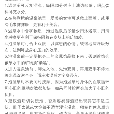
1.温泉浴可反复浸泡，每隔20分钟应上池边歇歇，喝点饮
料补充水分。
2.在热腾腾的温泉池里，爱美的女性可以敷上面膜，或用
冷毛巾抹抹脸，更有利于美容。
3.温泉水中含矿物质，泡过温泉后尽量少用沐浴液，用清
水冲身更有利于保持附着在皮肤上的矿物质。
4.泡温泉时可合上双眼，以冥想的心情，缓缓地深呼吸数
次，达到释放身心压力的效果。
5.泡温泉前一定要把身上的金属饰品摘下来，否则首饰会
被泉水中的矿物质"染黑"。
6.进入温泉池前，脚先入池，先泡双脚，再用双手不停地
将水温泼淋全身，适应水温后才全身浸入。
7.泡温泉时不要同时按摩。因为泡温泉时身体的血液循环
和心脏的跳动次数都加快，如果同时按摩会加大了心脏的
负担。
8.建议酒后切勿浸泡，否则容易醉酒或出现其它不适症
状。肚子太饿或太饱都不适宜浸泡温泉，须稍作休息后方
可浸泡温泉。患有急性病症、传染病、高血压等症状的患