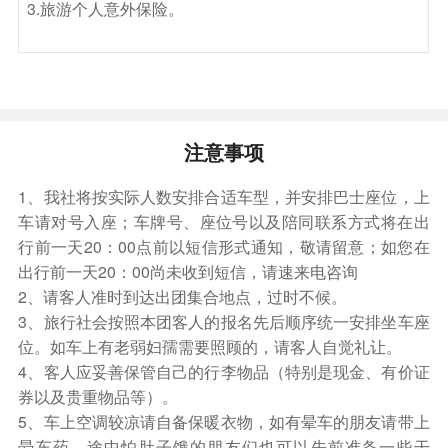
3.旅游个人意外保险。
主题溶洞，突出“梦幻、多彩、神奇”，设梦幻风车
谷、阿里巴巴传奇、海底龙宫、魔幻影画戏、长乐舞
坊等七大主题区，重新改写石灰岩洞穴传统印象。“梦
多奇”为国内最独特、最时尚、最有魅力、最具体验价
值的娱乐型旅游主题溶洞。。景区以石灰岩溶岩景观
为主，主要由以石钟乳、石笋、石幔组成晶莹璀璨、
注意事项
变幻莫测、千姿百态、栩栩如生、精工细琢、鬼斧神
工的自然景观（如"双狮迎客"、"海底龙宫"、"观音莲
1、我社将按实际人数安排合适车型，并安排巴士座位，上
台"、"绵羊拜客"、"江南秀色"、"凌云宝塔"、"八仙贺
车请对号入座；车牌号、座位号以及陪同联系方式将在出
寿"、"瑶池仙境"）。 11：00-13：00午餐自理后前往
行前一天20：00点前以短信形式通知，敬请留意；如您在
阳春春都温泉（车程约2.5小时），阳春春都温泉风景
出行前一天20：00尚未收到短信，请速来电咨询
区泉水属世界珍稀高热氡泉，水温高达摄氏79.4度，
2、请客人准时到达出团集合地点，过时不候。
含氡量108.17马海，矿化度低，人体必需的多种微量
3、旅行社会按照本团客人的报名先后顺序统一安排坐车座
元素蕴于水中，水质透澈，浴于池中，豁情逸意。更
位。如车上有老弱妇孺需要照顾的，请客人自觉礼让。
为可贵的是悠久
4、客人应妥善保管自己的行李物品（特别是现金、有价证
券以及贵重物品等）。
5、车上空调较凉请自备保暖衣物，如有晕车的朋友请带上
晕车药，途中怕肚子饿的朋友们也可以先前准备一些干