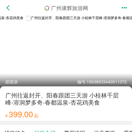
广州康辉旅游网
跟团游
编号:15638533440011372
广州往返封开、阳春跟团三天游 小桂林千层
峰-溶洞梦多奇-春都温泉-杏花鸡美食
399.00
¥
起