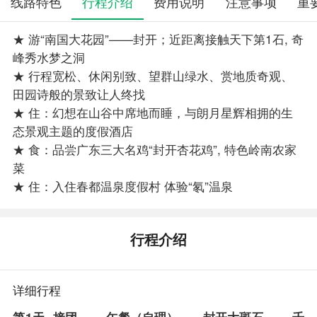
线路特色
行程介绍
费用说明
注意事项
重
★ 游“南国大花园”——封开；近距离接触天下第1石, 奇
峰秀水梦之洞
★ 行程宽松、休闲别致、望群山绿水、赏地质奇观、
田园诗般的景致让人终找
★ 住：幻想在山谷中席地而睡，与朗月星辉相拥的生
态景观主题的度假酒店
★ 食：品尝广东三大名鸡“封开杏花鸡”, 特色岭南农家
菜
★ 住：入住春都温泉度假村 体验“氡”温泉
行程介绍
详细行程