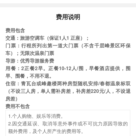
景观为主题的度假酒店。 安排晚餐。品尝三大名
鸡杏花鸡。
费用说明
费用包含
餐饮
交通：旅游空调车（保证1人1 正座）；
早餐：自理
中餐：自理
晚餐：有
门票：行程所列出第一道大门票（不含千层峰景区环保
住宿
车）；无限次温泉门票
导游：优秀导游服务费
封开龙山青瓦台酒店或峰趣楼酒店
用餐：2正餐2早。正餐10-12人/围，早餐酒店提供，围
第2天
早餐（含）-——溶洞梦多奇-——状元村——午
早、围餐，不用不退。
餐（自理）——-春都温泉——晚餐（含）
住宿：青瓦台或峰趣楼两种房型随机安排/春都温泉标双
（不设三人房，单人需补房差，补房差220元/人，不设退
餐饮
房差）
早餐：有
中餐：自理
晚餐：有
费用不包含
1.个人购物、娱乐等消费。
项目
2.因交通延误、取消等意外事件或不可抗力原因导致的
早餐后游【溶洞•梦多奇】（游览时间约2小时）参
额外费用，及个人所产生的费用等。
观，以双龙洞为主体，白石岩构建成一个新颖的现代