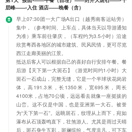
第1天
接团-——午餐（自理）——封开大斑石——-千
层峰——-入住 酒店——晚餐（含）
早上07:30团一大广场A出口（越秀南客运站旁）
集中，（参考时间、上车点，具体当天以导游通知
为准）乘车前往肇庆，（车程约为3.5小时）沿途
欣赏粤西各地区的城市建筑、民风民情，更可尽览
西江走廊美丽的江景。
抵达后客人可以根据自己的喜好自行安排午餐。餐
后游【天下第一大斑石】（游览时间约1小时）大
斑石一石成山，完整无缝，它是一个半球状花岗岩
体，高191.3米，长1350米，宽695米，周长
4100米，占地70公顷，远远看去就像一座挺拔的
山峦。这不仅是中国，也是亚洲第一大石。被誉
为“天下第一石”。远眺斑石，纹理从上而下，宛如
瀑布从石顶轰鸣直下，壮煞游人。尤其是雨过天晴
后，斑石身生五彩，斑斓缤纷，气度非凡，可下车