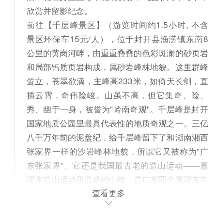
欣赏并留影纪念。
前往【千层峰景区】（游览时间约1.5小时, 不含
景区环保车15元/人），位于封开县渔涝镇东南8
公里的黄岗河畔，由重重叠叠的色彩斑澜的砂页岩
和局部钙质页岩构成，属砂岩峰林地貌。这里群峰
耸立，苍翠欲滴，主峰高233米，如倚天长剑，直
插云霄，奇伟险峻。山虽不高，但它集奇、险、
秀、幽于一身，被誉为"岭南奇观"。千层峰是封开
国家地质公园里最具代表性的地质奇观之一。三亿
八千万年前的泥盘纪，给千层峰留下了和湖南湘西
张家界一样的沙岩峰林地貌，所以它又被称为"广
东张家界"。它还是我国最古老的造山运动——嘉
理东造山运动所造成的山峰，是广东两个嘉理东造
查看更多
山运动的标准地之一。入住景区特色生态酒店，融
合在“广东桂林”龙山的青山绿水间，是一座以生态