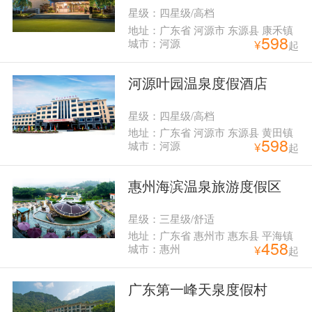
星级：四星级/高档
地址：广东省 河源市 东源县 康禾镇
598
云溪
城市：河源
¥
起
河源叶园温泉度假酒店
星级：四星级/高档
地址：广东省 河源市 东源县 黄田镇
598
叶园温泉度假酒店
城市：河源
¥
起
惠州海滨温泉旅游度假区
星级：三星级/舒适
地址：广东省 惠州市 惠东县 平海镇
458
鹧鸪洞
城市：惠州
¥
起
广东第一峰天泉度假村