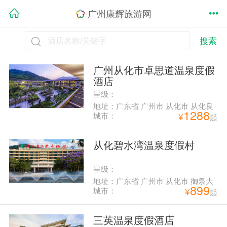
广州康辉旅游网
搜索
广州从化市卓思道温泉度假
酒店
星级：
地址：广东省 广州市 从化市 从化良
1288
口镇流溪温泉度假区
城市：
¥
起
从化碧水湾温泉度假村
星级：
地址：广东省 广州市 从化市 御泉大
899
道353号
城市：
¥
起
三英温泉度假酒店