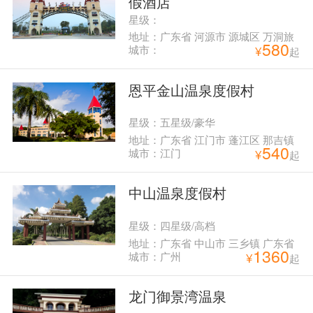
假酒店
星级：
地址：广东省 河源市 源城区 万洞旅
580
游区巴伐利亚庄园内
城市：
¥
起
恩平金山温泉度假村
星级：五星级/豪华
地址：广东省 江门市 蓬江区 那吉镇
540
河畔 恩平金山
城市：江门
¥
起
中山温泉度假村
星级：四星级/高档
地址：广东省 中山市 三乡镇 广东省
1360
中山市三乡镇广东省中山市三乡镇罗
城市：广州
¥
起
三妹山南麓
龙门御景湾温泉