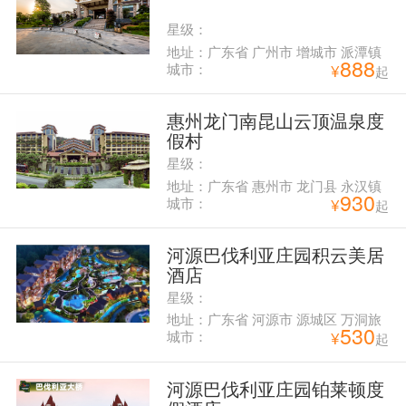
星级：
地址：广东省 广州市 增城市 派潭镇
888
高滩村温泉路2号
城市：
¥
起
惠州龙门南昆山云顶温泉度
假村
星级：
地址：广东省 惠州市 龙门县 永汉镇
930
马星村增龙路
城市：
¥
起
河源巴伐利亚庄园积云美居
酒店
星级：
地址：广东省 河源市 源城区 万洞旅
530
游区巴伐利亚庄园内
城市：
¥
起
河源巴伐利亚庄园铂莱顿度