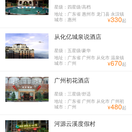
星级：四星级/高档
地址：广东省 惠州市 龙门县 永汉镇
330
马星村 御景湾
城市：惠州
¥
起
从化亿城泉说酒店
星级：五星级/豪华
地址：广东省 广州市 从化市 温泉镇
670
悦泉路亿城一街14
城市：广州
¥
起
广州初花酒店
星级：三星级/舒适
地址：广东省 广州市 从化市 广州初
480
花酒店
城市：广州
¥
起
河源云溪度假村