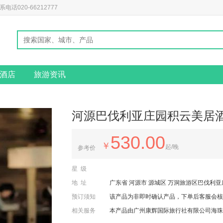
020-66212777
酒店
旅游资讯
河源巴伐利亚庄园积云美居
530.00
￥
起/晚
参考价
星级
地址
广东省 河源市 源城区 万洞旅游区巴伐利
预订须知
该产品为非即时确认产品，下单后客服会核
相关服务
本产品由广州康辉国际旅行社有限公司海珠分公司