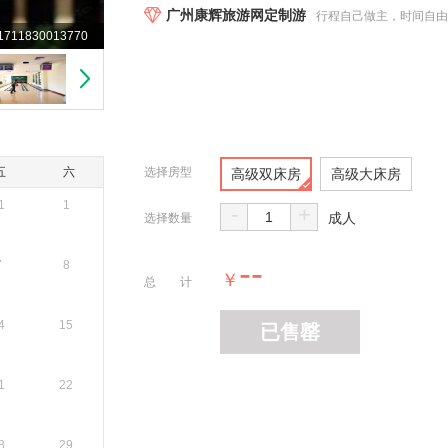
广州康辉旅游网定制游
行程自己做主，时间自
1711830013770
五
六
选择房型
高级双床房
高级大床房
1
1
-
+
成人
选择数量
--
7
8
￥
总 计
4
15
已售罄
1
22
8
29