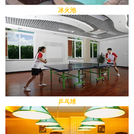
冰火池
乒乓球