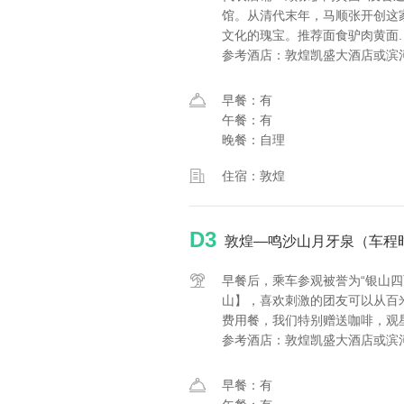
馆。从清代末年，马顺张开创这
文化的瑰宝。推荐面食驴肉黄面.
参考酒店：敦煌凯盛大酒店或滨
早餐：有
午餐：有
晚餐：自理
住宿：敦煌
D3
敦煌—鸣沙山月牙泉（车程时
早餐后，乘车参观被誉为“银山四
山】，喜欢刺激的团友可以从百
费用餐，我们特别赠送咖啡，观星空
参考酒店：敦煌凯盛大酒店或滨
早餐：有