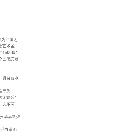
作为丝绸之
教艺术圣
1500多年
心去感受这
、月泉浆水
住等为一
休闲娱乐4
、关东蒸
要尝尝敦煌
张驴肉黄面