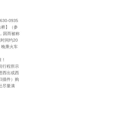
0-0935
铁桥】（参
梁，因而被称
时间约20
。晚乘火车
准！
前行程所示
进西出或西
扫描件）购
社尽量满