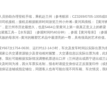
助办理登机手续，乘机赴兰州（参考航班：CZ3269/0705-1005或063
职司机接机；接机后根据航班时间游览兰州小外滩--黄河风情线：【黄河
桥”，是兰州市历史最悠久，也是5464公里黄河上第一座真正意义上的桥
的灌溉工具--【水车园】（参观时间约40分钟），参观【黄河母亲】（参观
民族的母亲河--黄河的雕塑艺术品中最漂亮的一尊，具有很高的艺术价值
13或Y667次1754-0630、运行约12-14小时，车次及发车时间以实际出票为
国家公共交通资源较少及变动相对频繁，大交通信息以实际出票为准，此
考。我社可能根据实际情况调整机票进出口岸（兰州进出或西宁进出或兰
次及时间为准，因火车票实名制，报名时请提交身份证正反面复印件（或
能保证连铺或指定铺位，同团客人也有可能出现不同车厢、车次情况，我