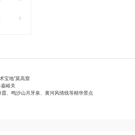
4
5
术宝地”莫高窟
-嘉峪关
丹霞、鸣沙山月牙泉、黄河风情线等精华景点