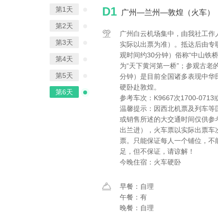
D1
第1天
广州—兰州—敦煌（火车）
第2天
广州白云机场集中，由我社工作人员协
第3天
实际以出票为准）。抵达后由专
观时间约30分钟）俗称“中山铁
第4天
为“天下黄河第一桥”；参观古老
第5天
分钟）是目前全国诸多表现中华
硬卧赴敦煌。
第6天
参考车次：K9667次1700-07
温馨提示：因西北机票及列车等
或销售所述的大交通时间仅供参
出兰进），火车票以实际出票车
票。只能保证每人一个铺位，不
足，但不保证，请谅解！
今晚住宿：火车硬卧
早餐：自理
午餐：有
晚餐：自理