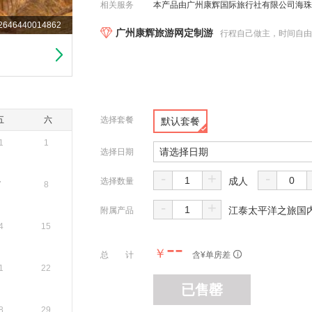
相关服务
本产品由广州康辉国际旅行社有限公司海珠分公司
646440014862
广州康辉旅游网定制游
行程自己做主，时间自
五
六
选择套餐
默认套餐
1
1
请选择日期
选择日期
-
+
-
成人
选择数量
7
8
-
+
江泰太平洋之旅国内
附属产品
4
15
--
￥
总 计
含¥
单房差
1
22
已售罄
8
29