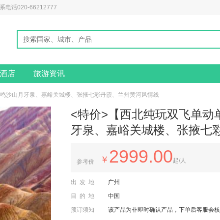
020-66212777
酒店
旅游资讯
、鸣沙山月牙泉、嘉峪关城楼、张掖七彩丹霞、兰州黄河风情线
<特价>【西北纯玩双飞单动
牙泉、嘉峪关城楼、张掖七
2999.00
￥
起/人
参考价
出发地
广州
目的地
中国
预订须知
该产品为非即时确认产品，下单后客服会核