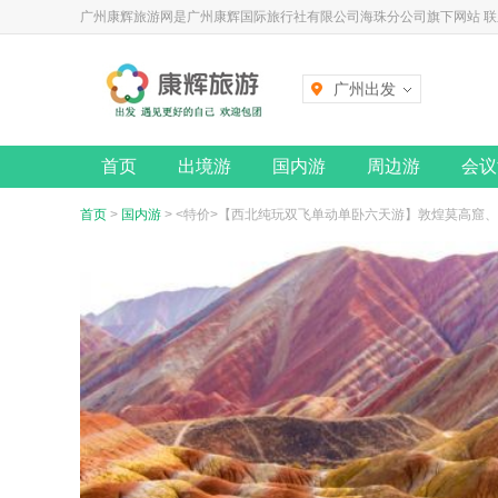
广州康辉旅游网是广州康辉国际旅行社有限公司海珠分公司旗下网站 联系电话
广州出发
首页
出境游
国内游
周边游
会议
首页
>
国内游
> <特价>【西北纯玩双飞单动单卧六天游】敦煌莫高窟