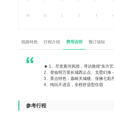
30
31
1
2
3
线路特色
行程介绍
费用说明
预订须知
★ 1、尽览黄河风情，寻访敦煌“东方艺
2、登临明万里长城西止点、戈壁幻海 -
3、景点特色：嘉峪关城楼、张掖七彩
4、纯玩不进店，全程舒适型住宿
参考行程