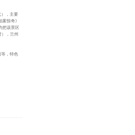
元），主要
拍案惊奇》
均把该景区
时），兰州
面等，特色