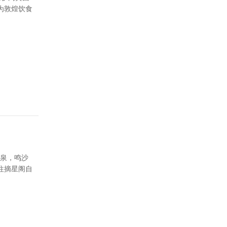
为敦煌饮食
牙泉，鸣沙
往摘星阁自