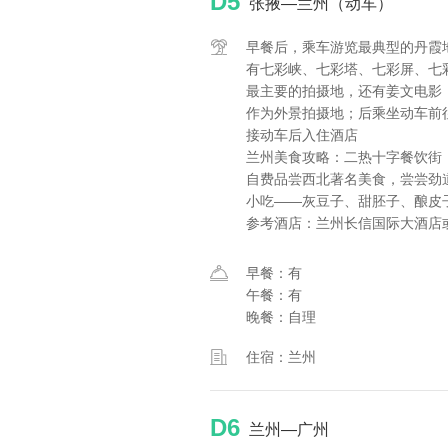
D5
张掖—兰州（动车）
早餐后，乘车游览最典型的丹霞
有七彩峡、七彩塔、七彩屏、七
最主要的拍摄地，还有姜文电影
作为外景拍摄地；后乘坐动车前往兰
接动车后入住酒店
兰州美食攻略：二热十字餐饮街
自费品尝西北著名美食，尝尝劲
小吃——灰豆子、甜胚子、酿皮
参考酒店：兰州长信国际大酒店
早餐：有
午餐：有
晚餐：自理
住宿：兰州
D6
兰州—广州