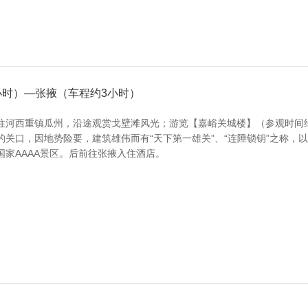
.5小时）—张掖（车程约3小时）
往河西重镇瓜州，沿途观赏戈壁滩风光；游览【嘉峪关城楼】（参观时间
关口，因地势险要，建筑雄伟而有“天下第一雄关”、“连陲锁钥”之称，
家AAAA景区。后前往张掖入住酒店。