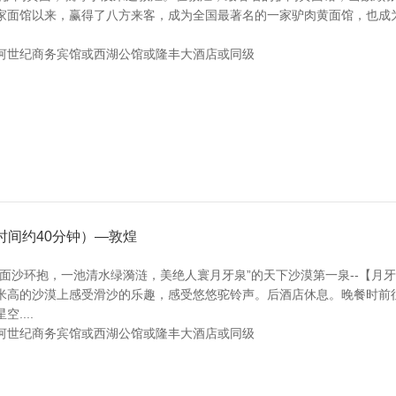
家面馆以来，赢得了八方来客，成为全国最著名的一家驴肉黄面馆，也成
河世纪商务宾馆或西湖公馆或隆丰大酒店或同级
间约40分钟）—敦煌
面沙环抱，一池清水绿漪涟，美绝人寰月牙泉”的天下沙漠第一泉--【月
米高的沙漠上感受滑沙的乐趣，感受悠悠驼铃声。后酒店休息。晚餐时前
....
河世纪商务宾馆或西湖公馆或隆丰大酒店或同级