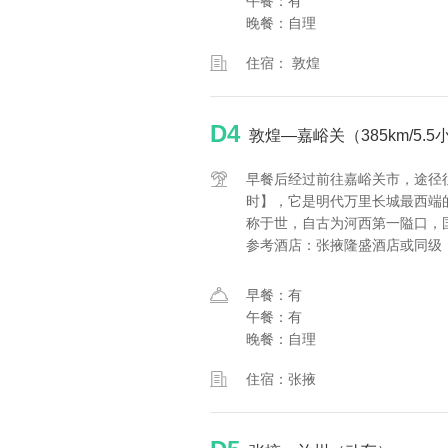
午餐：有
晚餐：自理
住宿： 敦煌
D4
敦煌—嘉峪关（385km/5
早餐后经过前往嘉峪关市，途径
时】，它是明代万里长城最西端的
称于世，自古为河西第一隘口，国
参考酒店：张掖隆盛酒店或同级
早餐：有
午餐：有
晚餐：自理
住宿：张掖