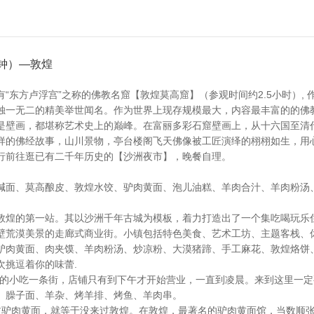
钟）—敦煌
“东方卢浮宫”之称的佛教名窟【敦煌莫高窟】（参观时间约2.5小时）, 
独一无二的精美举世闻名。作为世界上现存规模最大，内容最丰富的的佛
是壁画，都堪称艺术史上的巅峰。在富丽多彩石窟壁画上，从十六国至清代
样的佛经故事，山川景物，亭台楼阁飞天佛像被工匠演绎的栩栩如生，用
行前往逛已有二千年历史的【沙洲夜市】，晚餐自理。
碱面、莫高酿皮、敦煌水饺、驴肉黄面、泡儿油糕、羊肉合汁、羊肉粉汤
敦煌的第一站。其以沙洲千年古城为模板，着力打造出了一个集吃喝玩乐
壁荒漠美景的走廊式商业街。小镇包括特色美食、艺术工坊、主题客栈、
：驴肉黄面、肉夹馍、羊肉粉汤、炒凉粉、大漠猪蹄、手工麻花、敦煌烙饼
次挑逗着你的味蕾.
名的小吃一条街，店铺只有到下午才开始营业，一直到凌晨。来到这里一定
、臊子面、羊杂、烤羊排、烤鱼、羊肉串。
尝过驴肉黄面，就等于没来过敦煌。在敦煌，最著名的驴肉黄面馆，当数顺