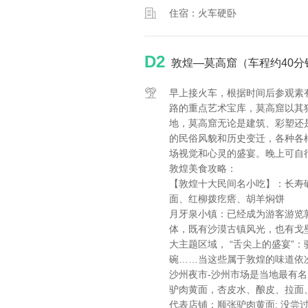
住宿：火车硬卧
D2
敦煌—莫高窟（车程约40分
早上接火车，根据时间后参观素有
路的重点艺术宝库，莫高窟以其
地，莫高窟无论是建筑、彩塑还
的民俗风貌和历史变迁，各种各
场视觉和心灵的盛宴。晚上可自
敦煌美食攻略：
【敦煌十大民间名小吃】：长寿
面、红柳拨疙瘩、胡羊焖饼
月牙泉小镇：已经成为游客游览
体，既有沙漠古镇风光，也有戈
大主题区域， “舌尖上的盛宴”
碗……当这些属于敦煌的味道依
沙州夜市-沙州市场是当地最有
驴肉黄面，杏皮水、酿皮、拉面
代表店铺：顺张驴肉黄面: 没