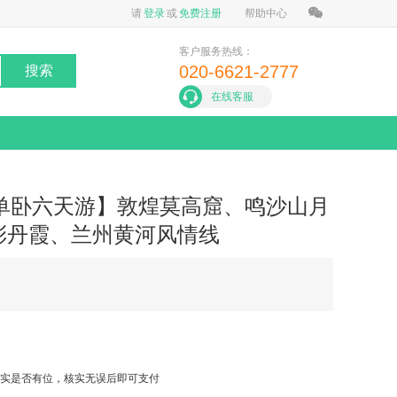
请
登录
或
免费注册
帮助中心
客户服务热线：
020-6621-2777
搜索
在线客服
单卧六天游】敦煌莫高窟、鸣沙山月
彩丹霞、兰州黄河风情线
实是否有位，核实无误后即可支付