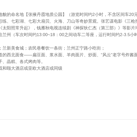
地貌的命名地【张掖丹霞地质公园】（游览时间约2小时，不含区间车20
彩练、七彩湖、七彩大扇贝、火海、刀山等奇妙景观。张艺谋电影《三枪
《太阳照常升起》，钱雁秋电视连续剧《神探狄仁杰（第三部）》等影片
州（车次时间约13:00~18：00之间动车二等座，运行时间约2-3.5小
；兰新美食城；农民巷餐饮一条街；兰州正宁路小吃街；
道的西北面食——扁豆面、浆水面、羊肉面片、炒面、“风云”老字号炸酱
子、晶糕、各式烤肉等。
或和颐大酒店或亚欧大酒店或同级