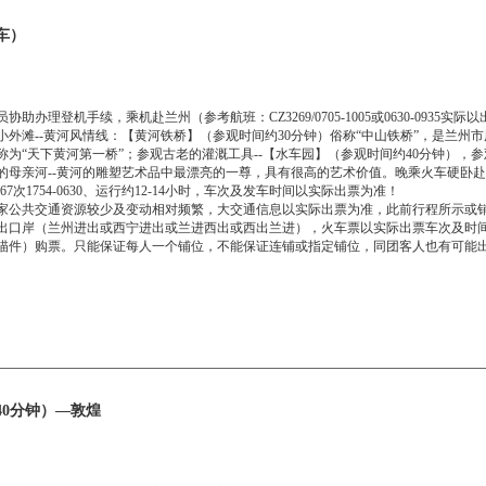
车）
办理登机手续，乘机赴兰州（参考航班：CZ3269/0705-1005或0630-0935
外滩--黄河风情线：【黄河铁桥】（参观时间约30分钟）俗称“中山铁桥”，是兰州市
为“天下黄河第一桥”；参观古老的灌溉工具--【水车园】（参观时间约40分钟），参
的母亲河--黄河的雕塑艺术品中最漂亮的一尊，具有很高的艺术价值。晚乘火车硬卧
或Y667次1754-0630、运行约12-14小时，车次及发车时间以实际出票为准！
家公共交通资源较少及变动相对频繁，大交通信息以实际出票为准，此前行程所示或
出口岸（兰州进出或西宁进出或兰进西出或西出兰进），火车票以实际出票车次及时
描件）购票。只能保证每人一个铺位，不能保证连铺或指定铺位，同团客人也有可能
40分钟）—敦煌