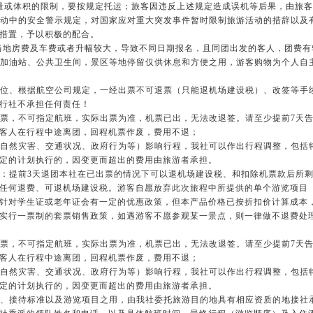
量或体积的限制，要按规定托运；旅客因违反上述规定造成误机等后果，由旅
活动中的安全警示规定，对国家应对重大突发事件暂时限制旅游活动的措辞以及
措置，予以积极的配合。
、当地房费及车费或者升幅较大，导致不同日期报名，且同团出发的客人，团费
、加油站、公共卫生间，景区等地停留仅供休息和方便之用，游客购物为个人自
机位、根据航空公司规定，一经出票不可退票（只能退机场建设税）、改签等手
行社不承担任何责任！
机票，不可指定航班，实际出票为准，机票已出，无法改退签。请至少提前7天
客人在行程中途离团，回程机票作废，费用不退；
（自然灾害、交通状况、政府行为等）影响行程，我社可以作出行程调整，包括
定的计划执行的，因变更而超出的费用由旅游者承担。
团：提前3天退团本社在已出票的情况下可以退机场建设税、和扣除机票款后所
任何退费、可退机场建设税。游客自愿放弃此次旅程中所提供的单个游览项目
针对学生证或老年证会有一定的优惠政策，但本产品价格已按折扣价计算成本
实行一票制的套票销售政策，如遇游客不愿参观某一景点，则一律做不退费处
机票，不可指定航班，实际出票为准，机票已出，无法改退签。请至少提前7天
客人在行程中途离团，回程机票作废，费用不退；
（自然灾害、交通状况、政府行为等）影响行程，我社可以作出行程调整，包括
定的计划执行的，因变更而超出的费用由旅游者承担。
路、接待标准以及游览项目之用，由我社委托旅游目的地具有相应资质的地接社