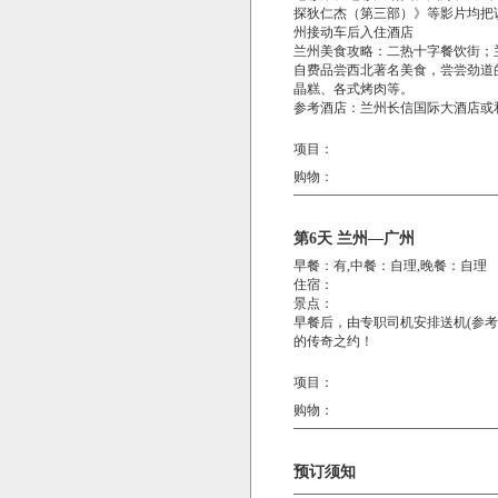
探狄仁杰（第三部）》等影片均把该景
州接动车后入住酒店
兰州美食攻略：二热十字餐饮街；
自费品尝西北著名美食，尝尝劲道
晶糕、各式烤肉等。
参考酒店：兰州长信国际大酒店或
项目：
购物：
第6天 兰州—广州
早餐：有,中餐：自理,晚餐：自理
住宿：
景点：
早餐后，由专职司机安排送机(参考航
的传奇之约！
项目：
购物：
预订须知