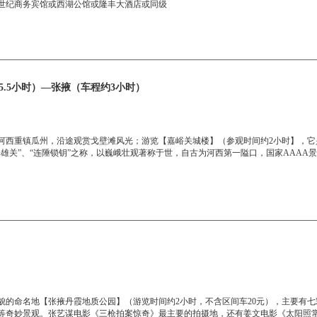
世纪商务宾馆或西湖公馆或隆丰大酒店或同级
/5.5小时）—张掖（车程约3小时）
河西重镇瓜州，沿途观赏戈壁滩风光；游览【嘉峪关城楼】（参观时间约2小时】，它
雄关”、“连陲锁钥”之称，以巍峨壮观著称于世，自古为河西第一隘口，国家AAAA
貌的命名地【张掖丹霞地质公园】（游览时间约2小时，不含区间车20元），主要有
等奇妙景观。张艺谋电影《三枪拍案惊奇》最主要的拍摄地，还有姜文电影《太阳照