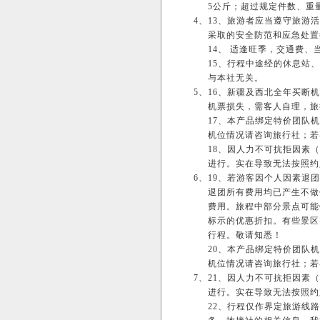
5公斤；超过规定件数、重
4、
13、旅游者应当遵守旅游
采取的安全防范和应急处置
14、 适逢旺季，交通费
15、行程中途经的休息站
与本社无关。
5、
16、新疆及西北全年买断
机票损失，需客人自理，旅
17、本产品绑定特价团队
机位情况请咨询旅行社；若
18、因人力不可抗拒因素
进行。实在导致无法按照约
6、
19、若游客因个人因素退
退团所有费用均已产生不做
费用。旅程中部分景点可能
标示的优惠折扣。有些景区
行程。敬请知悉！
20、本产品绑定特价团队
机位情况请咨询旅行社；若
7、
21、因人力不可抗拒因素
进行。实在导致无法按照约
22、行程仅作界定旅游线