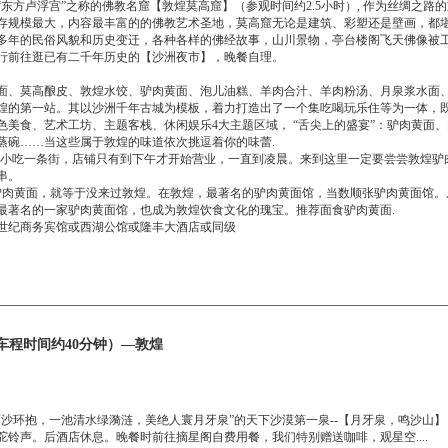
东方卢浮宫”之称的佛教名窟【敦煌莫高窟】（参观时间约2.5小时）, 作为丝绸之路
存规模最大，内容最丰富的的佛教艺术圣地，莫高窟无论是建筑、彩塑还是壁画，都
00多年的民俗风貌和历史变迁，各种各样的佛经故事，山川景物，亭台楼阁飞天佛像被
行前往逛已有二千年历史的【沙洲夜市】，晚餐自理。
面、莫高酿皮、敦煌水饺、驴肉黄面、泡儿油糕、羊肉合汁、羊肉粉汤、月泉浆水面
煌的第一站。其以沙洲千年古城为模板，着力打造出了一个集吃喝玩乐住等为一体，
色美食、艺术工坊、主题客栈、休闲娱乐4大主题区域， “舌尖上的盛宴”：驴肉黄面
蒸碗……当这些属于敦煌的味道依次挑逗着你的味蕾.
的小吃一条街，店铺只有到下午才开始营业，一直到凌晨。来到这里一定要尝尝敦煌驴
串。
过驴肉黄面，就等于没来过敦煌。在敦煌，最著名的驴肉黄面馆，当数顺张驴肉黄面馆
最著名的一家驴肉黄面馆，也成为敦煌饮食文化的瑰宝。推荐面食驴肉黄面.
世纪商务宾馆或西湖公馆或隆丰大酒店或同级
车程时间约40分钟）—敦煌
面沙环抱，一池清水绿漪涟，美绝人寰月牙泉”的天下沙漠第一泉--【月牙泉，鸣沙山
铃声。后酒店休息。晚餐时前往摘星阁自费用餐，我们特别赠送咖啡，观星空....