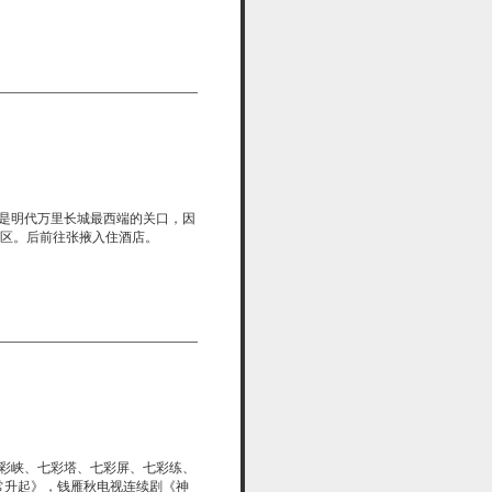
是明代万里长城最西端的关口，因
景区。后前往张掖入住酒店。
七彩峡、七彩塔、七彩屏、七彩练、
常升起》，钱雁秋电视连续剧《神