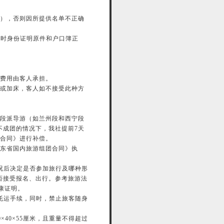
件），否则因所提供名单不正确
临时身份证明原件和户口簿正
外费用由客人承担。
房或加床，客人如不接受此种方
分段派导游（如兰州段和西宁段
不成团的情况下，我社提前7天
团合同》进行补偿。
广东省国内旅游组团合同》执
况后决定是否参加旅行及哪种形
否接受报名、出行。参考旅游法
健康证明。
托运手续，同时，禁止旅客随身
40×55厘米，且重量不得超过