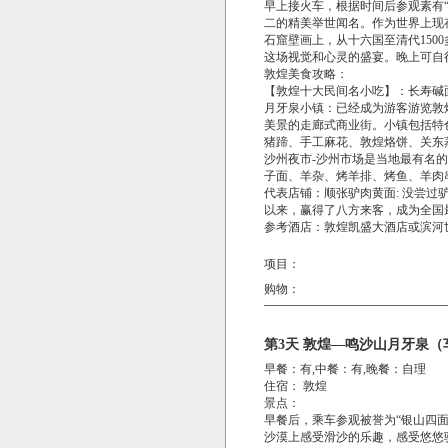
早上接火车，根据时间后参观素有“
二的精美举世闻名。作为世界上现
石窟壁画上，从十六国至清代15
这场视觉和心灵的盛宴。晚上可自
敦煌美食攻略：
【敦煌十大民间名小吃】：长寿碱
月牙泉小镇：已经成为游客游览敦
美景的走廊式商业街。小镇包括特
猪蹄、手工麻花、敦煌烙饼、关东
沙州夜市-沙州市场是当地最有名
子面、羊杂、烤羊排、烤鱼、羊肉
代表店铺：顺张驴肉黄面: 没尝
以来，赢得了八方来客，成为全国
参考酒店：敦煌凯盛大酒店或滨河
项目：
购物：
第3天 敦煌—鸣沙山月牙泉（
早餐：有,中餐：有,晚餐：自理
住宿： 敦煌
景点：
早餐后，乘车参观被誉为“银山四
沙漠上感受滑沙的乐趣，感受悠悠驼