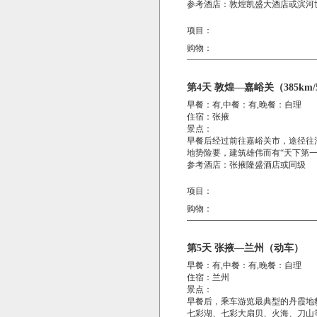
参考酒店：敦煌凯盛大酒店或滨河
项目：
购物：
第4天 敦煌—嘉峪关（385km
早餐：有,中餐：有,晚餐：自理
住宿：张掖
景点：
早餐后经过前往嘉峪关市，途径往
地势险要，建筑雄伟而有“天下第一
参考酒店：张掖隆盛酒店或同级
项目：
购物：
第5天 张掖—兰州（动车）
早餐：有,中餐：有,晚餐：自理
住宿：兰州
景点：
早餐后，乘车游览最典型的丹霞地
七彩湖、七彩大扇贝、火海、刀山