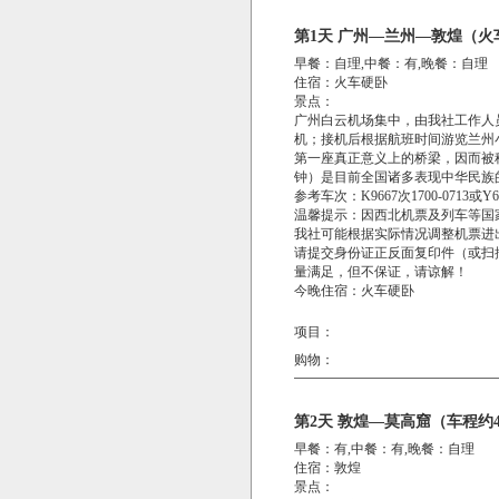
第1天 广州—兰州—敦煌（火
早餐：自理,中餐：有,晚餐：自理
住宿：火车硬卧
景点：
广州白云机场集中，由我社工作人员协助
机；接机后根据航班时间游览兰州小
第一座真正意义上的桥梁，因而被称
钟）是目前全国诸多表现中华民族
参考车次：K9667次1700-0713
温馨提示：因西北机票及列车等国
我社可能根据实际情况调整机票进
请提交身份证正反面复印件（或扫
量满足，但不保证，请谅解！
今晚住宿：火车硬卧
项目：
购物：
第2天 敦煌—莫高窟（车程约
早餐：有,中餐：有,晚餐：自理
住宿：敦煌
景点：