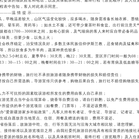
社委派的领队姓名和电话，以及具体航班时间、最终行程（游览顺序）及入住
程表中告知，客人对此表示同意。
———温 情 提 示—————————————————
风，早晚温差较大，山区气温变化较快，应多喝水。随身需准备长袖衣裤、墨
药、晕车药、胃药等）；如水土不服，还可带少量茶叶和食盐。出行前注意天
都在1700—3000米之间，如有心脏病，及气喘病的客人来时应自带必备药品
多味美，但要少食，以免上火；
社会秩序稳定，治安情况良好，多数主体民族信仰伊斯兰教，忌食猪肉及猛禽
等，所以饮食多为牛羊肉，蔬菜种类也较多；
为2.5小时左右。夏季早6：30天亮，晚22：30天黑。景区开门时间一般为08：
3：30—15：00之间，晚餐时间在19：30—21：00之间，若有胃病及低血
身携带的财物，旅行社不承担旅游者随身携带财物的损失和赔偿责任；
要按自己所需选购，导游宣传只供参考，购物后果自负，旅行社不赔偿购物损
人力不可抗拒的因素耽误游程所发生的费用由客人自己承担；
在游览景点当中会出现算命，烧香等自费活动，请自行斟酌，以免产生费用损
中所提供的单个游览项目（如餐费、门票等），不退还该费用。
主办“爱新疆游家乡补贴政策”，凡客人持有长者证、学生证、导游证、记者证、
生或自愿放弃当地景点、住宿、用餐及赠送的项目，费用不退还。
地省份落后，故旅游中吃、住、行等方面无法与沿海大城市相比较，请您理解。
路、接待标准以及游览项目之用，由我社委托旅游目的地具有相应资质的地接社
社委派的领队姓名和电话，以及具体航班时间、最终行程（游览顺序）及入住