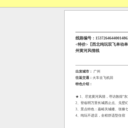
线路编号：1537264644001486
<特价>【西北纯玩双飞单动
州黄河风情线
出发城市：
广州
往返交通：
火车去飞机回
特色介绍：
★ 1、尽览黄河风情，寻访敦煌“
2、登临明万里长城西止点、戈壁幻海
3、景点特色：嘉峪关城楼、张掖
4、纯玩不进店，全程舒适型住宿