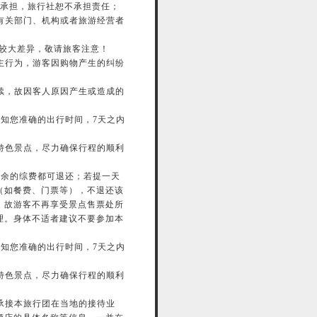
客承担，旅行社恕不承担责任；
有关部门、机构或者旅游经营者
有较大差异，敬请旅客注意！
主行为，游客因购物产生的纠纷
续，故因客人原因产生或造成的
告知您准确的出行时间，7天之内
特色景点，尽力确保行程的顺利
剩余的综费都可退还；若提一天
（如餐费、门票等），不退还该
，故游客不再享受景点售票处所
理。身体不适者建议不要参加本
告知您准确的出行时间，7天之内
特色景点，尽力确保行程的顺利
承接本旅行团在当地的接待业