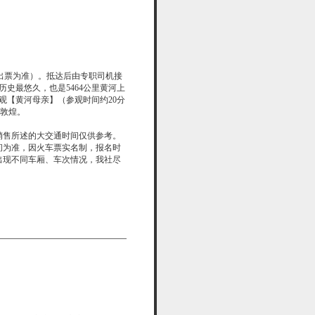
实际以出票为准）。抵达后由专职司机接
历史最悠久，也是5464公里黄河上
观【黄河母亲】（参观时间约20分
赴敦煌。
销售所述的大交通时间仅供参考。
间为准，因火车票实名制，报名时
出现不同车厢、车次情况，我社尽