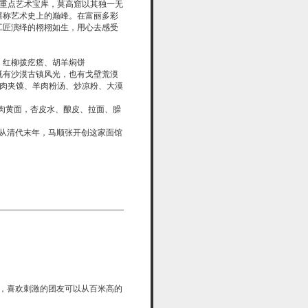
的重点艺术宝库，莫高窟以其独一无
堪称艺术史上的巅峰。在富丽多彩
工匠演绎的栩栩如生，用心去感受
、红柳拨疙瘩、胡羊焖饼
既有沙漠古镇风光，也有戈壁荒漠
、肉夹馍、羊肉粉汤、炒凉粉、大漠
肉黄面，杏皮水、酿皮、拉面、臊
。从清代末年，马顺张开创这家面馆
】，喜欢刺激的团友可以从百米高的