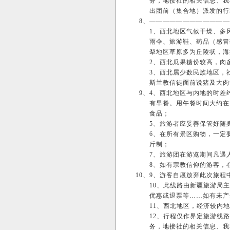
务，地接社的相关信息、我
出团前（集合地）派发的行
8、
————————————
1、西北地区气候干燥、多
雨伞、旅游鞋、药品（感冒
犁地区草原多为丘陵状，海拔
2、西北瓜果糖份较高，肉
3、西北属少数民族地区，
斯兰教信徒面前说猪及大肉
9、
4、西北地区与内地的时差约
有早餐。用午餐时间大约在1
食品；
5、旅游者应妥善保管好随
6、在所有景区购物，一定
斤制；
7、旅游团在游览期间凡遇
8、如有宗教信仰的游客，
10、
9、游客自愿放弃此次旅程
10、此线路由新疆旅游局
优惠或退票等……如有未产
11、西北地区，经济较内
12、行程仅作界定旅游线
务，地接社的相关信息、我