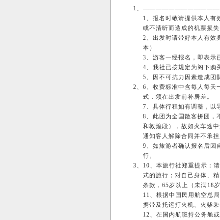
1、
————————————
1、报名时敬请提供本人有
或不清昕而造成的机票损
2、出发时请带好本人有效
本）
3、游客一经报名，即表示
4、我社已按规定为阁下购
5、因不可抗力因素造成团
2、
6、收费标准中含每人每天
式，须在出发前补房差。
7、具体行程如有调整，以
8、此团为全国散客拼团，
和敦煌段），故如火车途中
通知客人解除合同并不承担
9、如旅游者确认报名后因
行。
3、
10、本旅行社郑重提示：
式的旅行；对自己身体、精
条款，65岁以上（未满1
11、根据中国民用航空总
携带及托运打火机、火柴
12、在国内航班持公务舱或