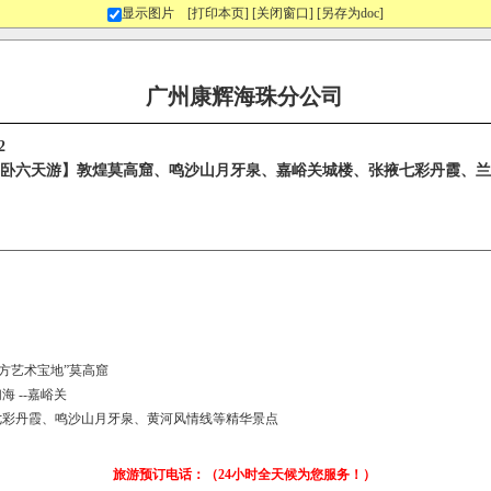
显示图片
[打印本页]
[关闭窗口]
[另存为doc]
广州康辉海珠分公司
2
单卧六天游】敦煌莫高窟、鸣沙山月牙泉、嘉峪关城楼、张掖七彩丹霞、
东方艺术宝地”莫高窟
 --嘉峪关
七彩丹霞、鸣沙山月牙泉、黄河风情线等精华景点
旅游预订电话：（24小时全天候为您服务！）