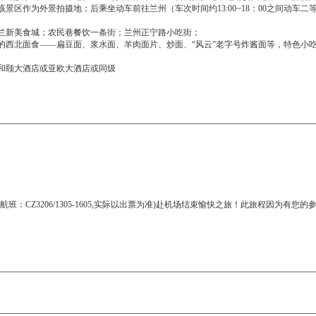
区作为外景拍摄地；后乘坐动车前往兰州（车次时间约13:00~18：00之间动车二等座
兰新美食城；农民巷餐饮一条街；兰州正宁路小吃街；
的西北面食——扁豆面、浆水面、羊肉面片、炒面、“风云”老字号炸酱面等，特色小
和颐大酒店或亚欧大酒店或同级
班：CZ3206/1305-1605,实际以出票为准)赴机场结束愉快之旅！此旅程因为有