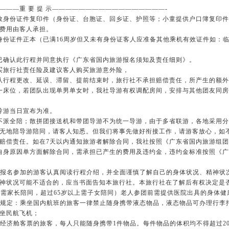
———重 要 提 示—————————————————-
效身份证件复印件（身份证、台胞证、回乡证、护照等；小童提供户口簿复印
失费用由客人承担。
身份证件正本（已满16周岁但又未有身份证客人应准备其他乘机有效证件如：
已确认此行程并同意执行《广东省国内旅游报名须知及责任细则》。
买旅行社责任险及建议客人购买旅游意外险，
队行程更改、延误、滞留、提前结束时，旅行社不承担赔偿责任，所产生的额
一床位，若团队出现单男单女时，我社导游有权调配房间，安排与其他团友同
导游当日宣布为准。
不派全陪；散拼团接送机和带团导游不为统一导游，由于多省联游，各地采用
无地陪导游陪同，请客人知悉。但我们将事先做好衔接工作，请游客放心，如
赔偿责任。如在7天以内通知旅游者解除合同，我社按照《广东省国内旅游组
自身原因单方面解除合同，需承担已产生的费用及违约金，违约金标准按照《
请报名参加的游客认真阅读行程介绍，并全面谨慎了解自己的身体状况、精神状
神状况可能不适合的，应当书面告知本旅行社。本旅行社在了解后有权决定是
8岁需家长陪同，超过65岁以上需子女陪同）老人参团前需提供医院出具的身体
局规定：乘坐国内航班的旅客一律禁止随身携带液态物品，液态物品可办理行李
乘坐民航飞机；
经济舱客票的旅客，每人只能随身携带1件物品。每件物品的体积均不得超过20×