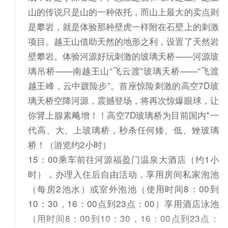
山的传说只是山的一种依托，而山上最大的卖点则
是攀岩，就是体验那种壁虎一样附在石壁上的刺激
项目。越王山借助天然的地形之利，设置了天然岩
壁攀岩。体验河源好玩刺激的玻璃天桥——河源玻
璃吊桥——南越王山“飞云渡”玻璃天桥——“飞渡
越王峰，云中踱险步”。首座惊险刺激的高空7D玻
璃天桥空降河源，震撼登场，将再次惊爆眼球，让
你肾上腺素飚增！！高空7D玻璃桥为目前国内*一
代高、大、上玻璃桥，秒杀任何矮、低、矬玻璃
桥！（游览约2小时）
15：00乘车前往河源福盈门温泉大酒店（约1小
时），办理入住后自由活动，享用房间私家泡池
（每房2池水）或室外泡池（使用时间8：00到
10：30，16：00点到23点：00）享用酒店泳池
（用时间8：00到10：30，16：00点到23点：