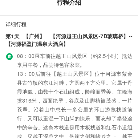
行程介绍
详细行程
第1天
【广州】—【河源越王山风景区-7D玻璃桥】--
【河源福盈门温泉大酒店】
08：00乘车前往越王山风景区（约2.5小时）抵达
享用午餐，品尝特色客家菜。
13：00后前往【越王山风景区】位于河源市紫金
县古竹镇的东江河畔，方圆两平方公里。它属于丹
霞地貌，由数十个石山组成，险峻而秀美。主峰海
拔316米，四面绝壁，谷底及山脚植被茂盛，一片
苍翠。沿着山中总长十多公里的环山游览栈道前
行，又可以重温一下山脚的快乐，而忘却了攀登途
中的辛苦。这条木栈道是用木板栈道和红石小道组
成，穿越于深谷之中、悬崖之侧和峻岭之上。越王