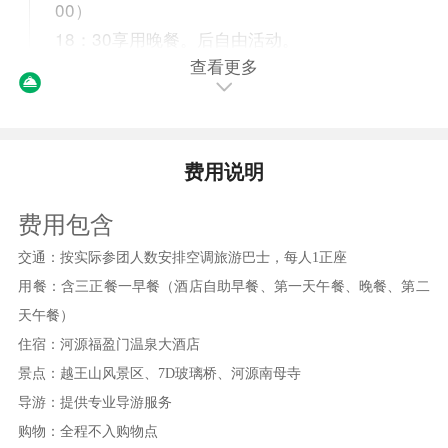
00）
18：30享用晚餐。后自由活动。
查看更多
餐饮
早餐：自理
中餐：有
晚餐：有
住宿
费用说明
含
第2天
【酒店自助早】-【龟峰塔】-温暖的家
费用包含
08:00自由享用酒店自助早餐。
交通：按实际参团人数安排空调旅游巴士，每人
1正座
09:30统一集合， 前往【龟峰塔】（约1小
用餐：含
三
正餐一早餐（
酒店自助早餐、第一天午餐、晚餐、第二
时），龟峰塔位于广东省河源市的龟蜂山上，面临
天午餐
）
东江与新丰江交汇之处，因其建在龟峰山上而得
住宿：
河源福盈门温泉大酒店
名。传说从前河源人民年年为水患所害，苦不堪
景点：
越王山风景区、
7D玻璃桥、河源南母寺
言。神仙云游于此，看到民不聊生，萌发了恻隐之
导游：提供专业导游服务
心，遂在新丰江与东江的汇合处投下巨龟，化为龟
购物：全程不入购物点