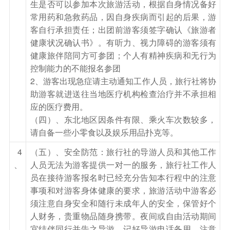
生是否可以参加本次旅游活动，根据自身情况备好
尔加庄园城堡大门，深深地吸一口清冽的空气，一
常用药和急救药品，因自身疾病而引起的后果，游
股久别的味道直入心脾。随后参观河对岸的【圣尼
客自行承担责任；出团前游客须签字确认《旅游者
古拉教堂】、【圣水井】、【许愿池】是世界木质
健康状况确认书》。有听力、视力障碍的游客须有
健康旅伴陪同方可参团；个人有精神疾病和无行为
教堂建筑史上的经典之作，馆内珍贵的历史照片，
控制能力的不能报名参团
将把您带到一百多年前的哈尔滨…雄伟壮观的【巴
2、游客出现急症请主动通知工作人员，旅行社将协
甫洛夫城堡】展示精美的俄罗斯工艺美术品；伏尔
助游客就进送往当地医疗机构检查治疗并不承担相
加庄园第二大标志性建筑是原太阳岛的江上餐厅-
应的医疗费用。
【米尼阿久尔船餐厅】，随后各位游客可根据个人
（四）、东北地区因条件有限、乘火车次数较多，
情况安排园区内自由活动。后乘车前往餐厅用中
请自备一些小零食以及娱乐用品扑克等。
餐，后乘车前往亚洲最大的滑雪旅游度假区—【亚
4
（五）、安全防范：旅行社的导游人员和其他工作
布力滑雪度假区】（行车时间约3小时）景区以滑
、
人员无法为游客提供一对一的服务，旅行社工作人
雪运动为主题多次举办国际滑雪赛事。沿途欣赏千
员在接待游客报名时已经充分告知本行程中的注意
里冰峰、万里雪飘的北国风光。晚餐品尝传统东北
事项和对游客身体健康的要求，旅游活动中游客必
须注意自身安全和随行未成年人的安全，保管好个
杀猪菜，赠送篝火晚会（如天气原因不开放，不安
人财务，贵重物品随身携带。夜间或自由活动期间
排，不退费用），夜晚璀璨星空下，熊熊的篝火燃
宜结伴同行并告之导游，记好导游电话备用。注意