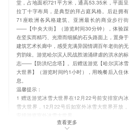
堂，占地面积721平方米，通高53.35米，平面呈
拉丁十字布局，是典型的拜占庭风格。后赴拥有
71座欧洲各风格建筑、亚洲最长的商业步行街
——【中央大街】（游览时间30分钟），体验踩
在坚实而精巧、光滑而细腻的石头路面上，置身于
建筑艺术长廊中，感受充满异国情调百年老街的无
穷韵味。游览哈尔滨人民战胜汹涌肆虐的洪水的标
志——【防洪纪念塔】。后赠送游览【哈尔滨冰雪
大世界】（游览时间约1小时），用晚餐后入住休
息。
温馨提示：
1 赠送游览冰雪大世界在12月22号前安排室内冰
雪大世界，12月22号后如室外冰雪大世界开放，
安排游览室外冰雪大世界。
查看更多
2 东北天气寒冷，请乘坐航班时，随身携带厚衣
服。注意手机及相机的保暖。因天气寒冷，不安排