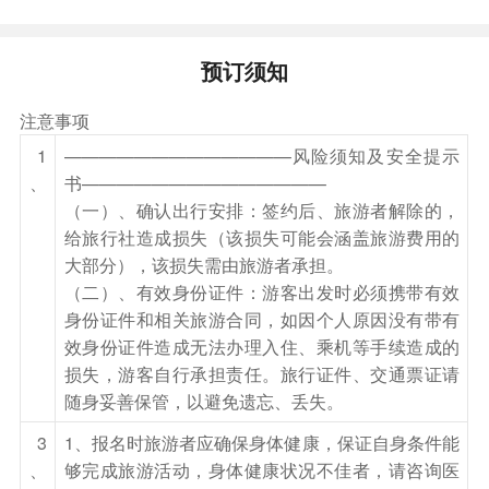
赠送矿泉水，建议客人带好保温水杯，以装热水饮
用。
预订须知
参考酒店：哈尔滨卓琳酒店、哈尔滨喜家酒店、哈
尔滨幕尚酒店、哈尔滨金世纪精品酒店或入住不低
注意事项
于以上档次的酒店
1
—————————————风险须知及安全提示
、
书——————————————
餐饮
（一）、确认出行安排：签约后、旅游者解除的，
早餐：自理
中餐：自理
晚餐：自理
给旅行社造成损失（该损失可能会涵盖旅游费用的
大部分），该损失需由旅游者承担。
住宿
（二）、有效身份证件：游客出发时必须携带有效
哈尔滨
身份证件和相关旅游合同，如因个人原因没有带有
第2天
哈尔滨—伏尔加庄园-亚布力
效身份证件造成无法办理入住、乘机等手续造成的
损失，游客自行承担责任。旅行证件、交通票证请
酒店用早餐，后乘车前往异域风情国度的【伏尔加
随身妥善保管，以避免遗忘、丢失。
庄园】（游览时间约2.5小时，含大门票，不含园
3
1、报名时旅游者应确保身体健康，保证自身条件能
中园门票）冰雪覆盖着伏尔加河......悠扬的旋律，
、
够完成旅游活动，身体健康状况不佳者，请咨询医
把我们带到了古老的伏尔加河畔的冬天……推开伏