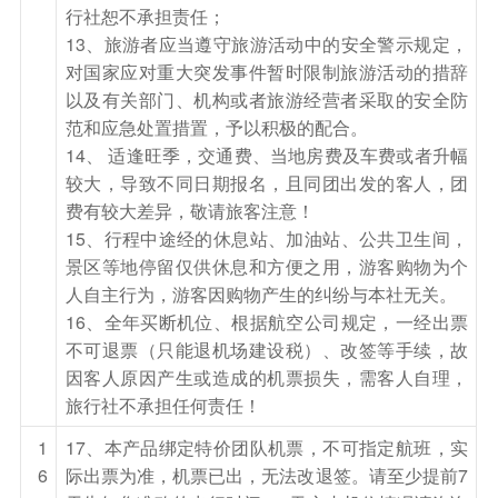
行社恕不承担责任；
—以上行程时间安排可能会因航班、天气、路况等
13、旅游者应当遵守旅游活动中的安全警示规定，
不可抗力因素，在不影响行程和接待标准前提下，
对国家应对重大突发事件暂时限制旅游活动的措辞
经全体游客协商同意后，进行游览顺序调整，敬请
以及有关部门、机构或者旅游经营者采取的安全防
谅解！
范和应急处置措置，予以积极的配合。
14、 适逢旺季，交通费、当地房费及车费或者升幅
餐饮
较大，导致不同日期报名，且同团出发的客人，团
早餐：有
中餐：有
晚餐：自理
费有较大差异，敬请旅客注意！
15、行程中途经的休息站、加油站、公共卫生间，
住宿
景区等地停留仅供休息和方便之用，游客购物为个
温馨的家
人自主行为，游客因购物产生的纠纷与本社无关。
16、全年买断机位、根据航空公司规定，一经出票
不可退票（只能退机场建设税）、改签等手续，故
因客人原因产生或造成的机票损失，需客人自理，
旅行社不承担任何责任！
1
17、本产品绑定特价团队机票，不可指定航班，实
6
际出票为准，机票已出，无法改退签。请至少提前7