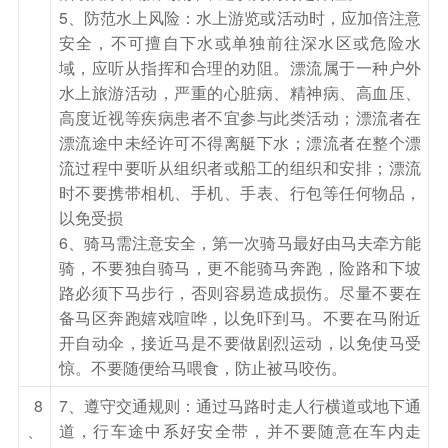
参考酒店：火炕4人间（有独卫），原则上男女分
5、防范水上风险：水上游览或活动时，应加倍注意
开。
安全，不可擅自下水或单独前往深水区或危险水
域，应听从指挥和合理的劝阻。漂流属于一种户外
餐饮
水上旅游活动，严重的心脏病、精神病、高血压、
早餐：有
中餐：有
晚餐：有
高度近视等疾病患者不宜参与此类活动；漂流者在
漂流途中未经许可不得离艇下水；漂流者在整个漂
住宿
流过程中要听从组织者或船工的组织和安排；漂流
雪乡
时不要携带相机、手机、手表、行包等任何物品，
第4天
雪乡—敦化
以免受损
6、骑马需注意安全，第一次骑马最好由马夫牵方能
酒店用早餐，后于雪乡自由活动。可漫步于雪乡最
骑，不要独自骑马，更不能骑马奔跑，险路和下坡
具特色的大街—【雪韵大街】，观赏积雪从房檐悬
路必须下马步行，否则容易造成损伤。尽量不要在
挂到地面形成的独特“雪帘”；可进行戏雪活动，打
备马区奔跑嬉戏喧哗，以免吓到马。不要在马附近
雪仗、堆雪人；雪乡处处是美景，您可以尽情的进
开自动伞，接近马是不要做剧烈运动，以免使马受
惊。不要随便给马喂食，防止被马咬伤。
行摄影创作，将雪乡的美摄入您的相机中，留下美
好的回忆。行走[空中森林栈道]观雪乡美景，后
8
7、遵守交通规则：通过马路时走人行横道或地下通
【风光无限观景区】 沿棒槌山南门观光栈道曲折
、
道，行车途中系好安全带，并不要随意在车内走