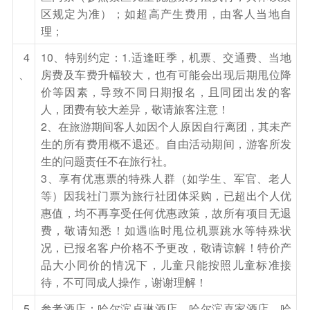
区规定为准）；如超高产生费用，由客人当地自
理；
4
10、特别约定：1.适逢旺季，机票、交通费、当地
、
房费及车费升幅较大，也有可能会出现后期甩位降
价等因素，导致不同日期报名，且同团出发的客
人，团费有较大差异，敬请旅客注意！
2、在旅游期间客人如因个人原因自行离团，其未产
生的所有费用概不退还。自由活动期间，游客所发
生的问题责任不在旅行社。
3、享有优惠票的特殊人群（如学生、军官、老人
等）因我社门票为旅行社团体采购，已超出个人优
惠值，均不再享受任何优惠政策，故所有项目无退
费，敬请知悉！如遇临时甩位机票跳水等特殊状
况，已报名客户价格不予更改，敬请谅解！特价产
品大小同价的情况下，儿童只能按照儿童标准接
待，不可同成人操作，谢谢理解！
5
参考酒店：哈尔滨卓琳酒店、哈尔滨喜家酒店、哈