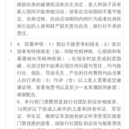
退费用。
根据自身的健康状况来自主决定，老人和孩子应有
参考酒店：长白山御麓泉度假酒店、长白山一山一
家人陪同不能单独活动；游客在活动期间不遵守规
定、自身过错、自由活动期间内的行为或者自身疾
蓝生态主题酒店、长白山金水鹤国际酒店或入住不
病引起的人身和财产损失责任自负，旅行社不承担
低于以上档次的酒店
责任。
餐饮
1
4、郑重申明：1）我社不接受孕妇报名；2）若出
早餐：有
中餐：自理
晚餐：有
1
游者有特殊病史（如：间歇性精神病、心脏病和有
、
暴露倾向等精神疾病）；在报名时故意或刻意隐
住宿
瞒，出游过程中如果出现任何问题与责任，均与旅
二道白河
行社、领队、导游无关，产生的任何费用均由当事
第6天
二道白河-吉林
人自行承担；3）70岁（含）以上老人需要提交健
康证明、签署免责书以及至少一名亲属陪同参团；
酒店用早餐，后前往赠送游览【长白山新魔界旅游
谢谢配合。
风景区】景区处于长白山针叶、阔叶混交林
5、本行程门票费用是旅行社团队协议价格核算。
带，“魔界”的水系是长白山天池流泻而下的温泉
12周岁以下按成人操作的儿童和持老年证、军官
水，常年不结冰，每到冬季，当气温达零下20摄
证、学生证、教师证等其他有效证件享受景区散客
门票优惠的游客，按旅行社团队协议价与散客票优
氏度时，雾气蒸腾，出现雾凇和树挂，氤氲缭绕、