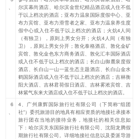
、
尔滨幕尚酒店、哈尔滨金世纪精品酒店或入住不低
于以上档次的酒店；亚布力温泉国际度假中心、亚
布力宾馆、亚布力滑雪者之家、亚布力温泉养生度
假中心或入住不低于以上档次的酒店；火炕4人间
（有独卫），原则上男女分开；火炕4人间（有独
卫），原则上男女分开；敦化泰格酒店、敦化金矿
宾馆、敦化金色东方商务酒店、敦化汇丰国际酒店
或入住不低于以上档次的酒店；长白山御麓泉度假
酒店、长白山一山一蓝生态主题酒店、长白山金水
鹤国际酒店或入住不低于以上档次的酒店；吉林衡
阳大酒店、吉林君荷假日酒店、吉林雾淞宾馆、吉
林紫气东来大酒店或入住不低于以上档次的酒店。
6
4、广州康辉国际旅行社有限公司（下简称“组团
、
社”）委托旅游目的地具有相应资质的地接社承接本
旅行团在当地的接待业务，地接社的相关信息如
下：哈尔滨关东国际旅行社有限公司、沈阳龙腾假
期旅行社有限公司。详细地接社信息以及委派导游