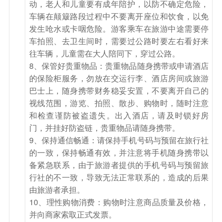
动，老人和儿童要有成年陪护，以防不确定危险，
而上至棒槌山最高峰处。站在观景台上临栏远眺，
车辆在颠簸路段过程中不要离开座位和饮食，以免
展现在眼前的是一幅360゜的全景图，万千景色，
发生呛水或卡咽危险。游客乘车在旅游中途需要停
无限风光，一览无余，尽收眼底。【东北民俗木刻
车拍照、去卫生间时，需要过公路时要左右看好来
楞摄影观赏区】 依山傍水而建。整个群落方方正
往车辆，儿童需在大人陪同下，穿过公路。
正，每家的建筑风格大致一样。房子的主要构架是
8、保管好贵重物品：贵重物品随身携带或申请酒店
用锛子、手斧等工具将圆木锛刻成两个平面叠罗而
的保险柜服务，勿放在交运行李、酒店房间或旅游
巴士上，随身携带财务稳妥安置，不要离开自己的
成，即东北所说的木刻楞房。指定时间地点集中，
视线范围，游览、拍照、散步、购物时，随时注意
后乘车前往敦化市（行车时间约5.5小时），抵达
和检查谨防被盗遗失。出入酒店，请及时锁好房
后用晚餐，后入住休息。
门，并挂好防盗链，贵重物品请随身携带。
参考酒店：敦化泰格酒店、敦化金矿宾馆、敦化金
9、保持通信畅通：请保持手机号码与预留在旅行社
色东方商务酒店、敦化汇丰国际酒店或入住不低于
的一致，保持畅通有效，并注意将手机随身携带以
以上档次的酒店
备紧急联系，由于旅游者提供的手机号码与预留旅
行社的不一致，导致无法正常联系的，造成的后果
餐饮
由旅游者承担。
早餐：有
中餐：有
晚餐：有
10、理性购物消费：购物时注意商品质量及价格，
并向商家索取正式发票。
住宿