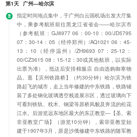
第1天
广州—哈尔滨
指定时间地点集中，于广州白云国机场出发大厅集
中，乘参考航班前往黑龙江省省会——哈尔滨市
（参考航班：GJ8977 06：00-10：00/JD5795
07：30-14：05（经停郑州）/AQ1021 06：45-
13：10（经停温州）/ZH9693 07：25-12：
00/CZ3615 08：15-12：30或其他航班，以实际
出票为准），抵达后安排棉服店 自由选购御寒物
品。逛【滨州铁路桥】（约30分钟）哈尔滨为铁
路起飞的城市，走上当年修建的中东铁路，铁路铺
装了多处钢化玻璃透空栈道展示区，透过玻璃向下
可看到铁轨、枕木、钢梁等原桥风貌及奔流的松花
江水。后游览远东地区最大的东正教堂—【圣。索
非亚教堂广场】（游览10分钟），索菲亚教堂始
建于1907年3月，原是沙俄修建中东铁路的随军教