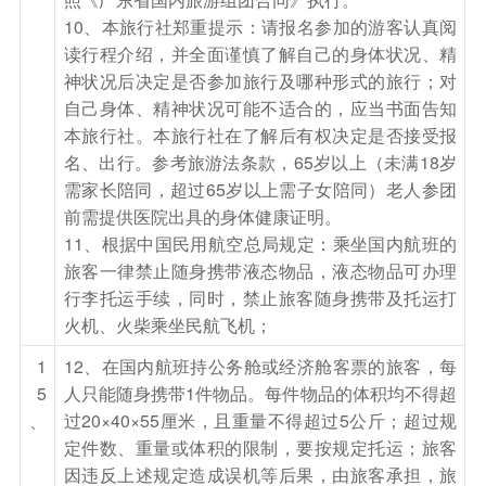
州）/CZ3605 18：35-22：50）或其他航班，以
10、本旅行社郑重提示：请报名参加的游客认真阅
实际出票为准），结束愉快行程。
读行程介绍，并全面谨慎了解自己的身体状况、精
温馨提示：
神状况后决定是否参加旅行及哪种形式的旅行；对
1 松花湖观冬捕目受气候影响严重，具体开捕时间
自己身体、精神状况可能不适合的，应当书面告知
本旅行社。本旅行社在了解后有权决定是否接受报
无法预测，【参观冬捕】条件允许即开展，不允许
名、出行。参考旅游法条款，65岁以上（未满18岁
则不开展。赠送项目，不去不退费用
需家长陪同，超过65岁以上需子女陪同）老人参团
2 如受天气或其他情况影响，由吉林市前往长春龙
前需提供医院出具的身体健康证明。
嘉机场可能会更改乘坐城轨（行车时间约15分
11、根据中国民用航空总局规定：乘坐国内航班的
钟）前往长春龙嘉机场。
旅客一律禁止随身携带液态物品，液态物品可办理
3 受航班公司航班影响，进出港口有可能调整为沈
行李托运手续，同时，禁止旅客随身携带及托运打
火机、火柴乘坐民航飞机；
阳飞回，行程景点安排不变。
1
12、在国内航班持公务舱或经济舱客票的旅客，每
温馨建议：出发时贵重物品、常用药品、御寒衣物
5
人只能随身携带1件物品。每件物品的体积均不得超
、
过20×40×55厘米，且重量不得超过5公斤；超过规
等请随身携带，尽量不要托运。行李延误或遗失属
定件数、重量或体积的限制，要按规定托运；旅客
于不可抗力因素，我社将全力协助客人跟进后续工
因违反上述规定造成误机等后果，由旅客承担，旅
作，但我社对此不承担任何责任。