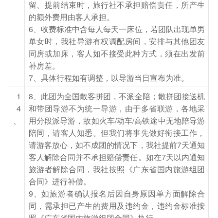
留、提前结束时，旅行社不承担赔偿责任，所产生
往观吉林市市容市貌，乘车游览吉林小外滩——
的额外费用由客人承担。
【松江中路】、【松花江】、东北地区保存最完好
6、收费标准中含每人每天一床位，若团队出现单男
的哥特式建筑——【天主教堂广场】。赠送观看松
单女时，我社导游有权调配房间，安排与其他团友
同房或加床，客人如不接受此种方式，须在出发前
花湖【冬捕】（冬捕项目受气候影响严重，具体开
补房差。
捕时间无法预测，【参观冬捕】条件允许即开展，
7、具体行程如有调整，以导游当日宣布为准。
不允许则不开展。）冬天的松花湖有厚达3、4米
1
8、此团为全国散客拼团，不派全陪；散拼团接送机
的冰层，渔民在冰面上凿出冰眼，并下网至湖中。
4
和带团导游不为统一导游，由于多省联游，各地采
下网后，可以在松花湖冰上滑雪圈、抽冰猴等娱乐
、
用分段派导游，故如火车/动车/高铁途中无地陪导游
项目（赠送项目，不参与不退）。收网时，活蹦乱
陪同，请客人知悉。但我们将事先做好衔接工作，
跳的新鲜湖鱼被捞上摊在冰面，是一种难得的体
请游客放心，如不成团的情况下，我社提前7天通知
验。您也可以一试身手，跟随渔民一起尝试捕捞。
客人解除合同并不承担赔偿责任。如在7天以内通知
后前往长春龙嘉机场，乘参考航班返回广州（参考
旅游者解除合同，我社按照《广东省国内旅游组团
航班：AQ1034 19：15-01：15（经停南
合同》进行补偿。
9、如旅游者确认报名后因自身原因单方面解除合
京）/MU9606 13：10-19：20（经停威
同，需承担已产生的费用及违约金，违约金标准按
海）/ZH9694 16：50-22：55（经停扬
照《广东省国内旅游组团合同》执行。