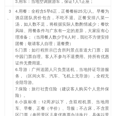
3.用车：当地空调旅游车，保证1人1正座；
3
4.用餐：全程含5早6正，正餐餐标25元/人。早餐为
、
酒店团队房价包含，不吃不退。正餐安排八菜一
汤，如人数不足，将根据实际人数酌情减少；餐饮
风味、用餐条件与广东有一定的差异，大家应有心
理准备；（当用餐人数少于6人时，我社不方便安排
团餐；敬请客人自理；退餐费）
5.门票：如行程所示已含所列景点首道大门票；园
中园门票自理。客人不参与不退费用。持所有优惠
证件无费用退。
6.导游：广州送团人只负责送机，当地持证导游服
务，（区间火车、汽车、飞机上无导游），全程无
全陪导游。
7.保险：旅行社责任险（建议客人购买个人意外保
险）。
8.小孩标准：12周岁以下，含双程机票、当地用
车、早餐、正餐（半价）、导服；不占床，不含景
区门票（参照景区儿童优惠票办法执行，具体以景