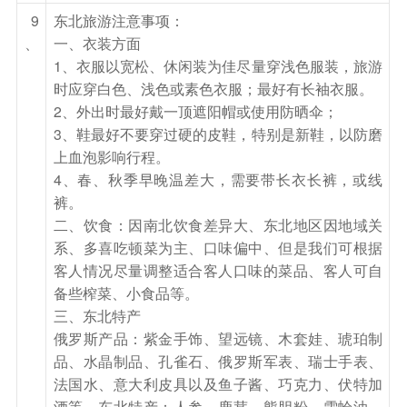
敦化
9
东北旅游注意事项：
、
一、衣装方面
第5天
敦化—二道白河
1、衣服以宽松、休闲装为佳尽量穿浅色服装，旅游
酒店用早餐后乘车前往长白山山下第一镇——二道
时应穿白色、浅色或素色衣服；最好有长袖衣服。
2、外出时最好戴一顶遮阳帽或使用防晒伞；
白河镇（约2.5小时车程），抵达后乘车前往【长
3、鞋最好不要穿过硬的皮鞋，特别是新鞋，以防磨
白山北坡风景区】（含景区大门票+含环保车）抵
上血泡影响行程。
达后乘环保车游览国家级自然保护区，中国十大名
4、春、秋季早晚温差大，需要带长衣长裤，或线
山（东北第一峰）之称——长白山，位于吉林省安
裤。
图、抚松、长白三县交界处， 联合国教科文组织
二、饮食：因南北饮食差异大、东北地区因地域关
国际“人与生物圈”保护区网，主要保护对象为温带
系、多喜吃顿菜为主、口味偏中、但是我们可根据
森林生态系、自然历史遗迹和珍稀动植物。观赏中
客人情况尽量调整适合客人口味的菜品、客人可自
备些榨菜、小食品等。
国海拨最高，温度最高的温泉——聚龙温泉群，可
三、东北特产
自费温泉煮鸡蛋。游览松花江的发源地，观落差
俄罗斯产品：紫金手饰、望远镜、木套娃、琥珀制
68米的长白瀑布。游览新开发的景区绿渊潭，雅
品、水晶制品、孔雀石、俄罗斯军表、瑞士手表、
致独到；后可自费乘专用倒站车（费用自理80元/
法国水、意大利皮具以及鱼子酱、巧克力、伏特加
人，如景区受天气影响，倒站车会停运，不安排乘
酒等。东北特产：人参、鹿茸、熊胆粉、雪蛤油、