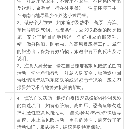
识。注意用餐卫生，不食用不卫生、不合格的食品
是娱乐健身，在滑雪场上饱享滑雪运动的无穷乐
及饮料，旅游者自行在外用餐时，注意环境卫生，
趣。（滑雪是一项动感强烈、很富于刺激的体育运
在海南当地尽量少在路边小摊用餐。
2、做好个人防护：如旅途涉及热带、高原、海滨、
动。初学者如有需要，可自费请一名富有经验的滑
草原等特殊气候、地理条件，应采取必要的防护措
雪教练对你进行系统的培训。不含租滑雪镜，租滑
施，充分了解目的地情况，备好相应的服装鞋、
雪手套，租滑雪服等费用）
帽，做好防晒、防蚊虫、放高原反应等工作。晕车
2 雪乡环保车为多人合乘，请大家注意财物安全。
的旅游者，备好有效药物，旅途中有不良反应及时
旺季时需要排队乘坐。
说明。
3 雪乡为林区冬季供暖后一些小虫可能复苏请大家
3、注意人身安全：请在自己能够控制风险的范围内
活动，切记单独行动，注意人身安全，旅游途中因
不要害怕可找服务人员打扫。另雪乡很多贩卖食品
特殊情况无法联系团队的或遇紧急情况的，应立即
物品小贩请大家注意好价格和产品质量问题，如果
报警并寻求当地警察机关的帮助。
没有需求不要随意谈价。
7
4、慎选自选活动：根据自身情况选择能够控制风险
4 住宿为农家炕，初次入住，可能感觉比较干燥，
、
的自选项目，如有心脏病、高血压、恐高症等勿选
请准备饮用水放在炕头，以便随时饮用。因环保车
择刺激性或高风险活动，漂流/骑马/热气球/快艇等
为定点下车，需要各位贵宾步行5-15分钟前往民
高速、水上高风险活动，更具危险性，请充分了解
宿入住。请客人提前准备好所需要行李。
活动知识，服从指挥，建议另购特定保险。