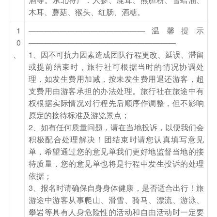
坐及游览长白山天池）上长白山主峰俯瞰长白山
木耳、蘑菇、猴头、红肠、酒糖。
【天池】，天池最深373米，它是中朝两国的交界
1
———————————————温馨提示
湖,是中国最深最大的高山湖泊，荣获海拔最高的
0
———————————————————
火山湖基尼斯世界之最，四周奇峰林立，池水碧绿
、
1、因不可抗力因素造成团队行程更改、延误、滞留
或提前结束时，旅行社可根据当时的情况协调处
清澈。感受火山爆发后壮丽美景，体验“一山有四
理，如发生费用加减，按未发生费用退还游客，超
季，十里不同天”的景观。后乘环保车出山门，转
支费用由游客承担的办法处理。旅行社在旅途中有
乘交通车返回二道白河，用晚餐后入住休息。
权根据实际情况对行程先后顺序作调整，但不影响
温馨提示：
原定的接待标准及游览景点；
1 为了充足游览长白山景区，当天中餐自理，客人
2、如有任何质量问题，请在当地投诉，以便我们会
可在换乘中心自理用餐，自行购买温泉煮鸡蛋或玉
积极配合处理解决！团结束时请您认真填写意见
单，希望通过您的意见单我们更好地监督当地的接
米或提前准备好食物！
待质量，您的意见单也将是行程中发生投诉的处理
2 长白山倒站车如受景区天气影响不运行，不能观
依据；
看到长白山大天池，请客人谅解。
3、报名时请确保自身身体健康，是否适合出行！旅
3 赠送酒店温泉门票，温泉池为室内温泉池，请自
游途中游客从事爬山、滑雪、骑马、漂流、游泳、
备泳衣，如受酒店政策性影响，温泉区不开放，不
攀岩等具有人身危险性的活动和自由活动时一定要