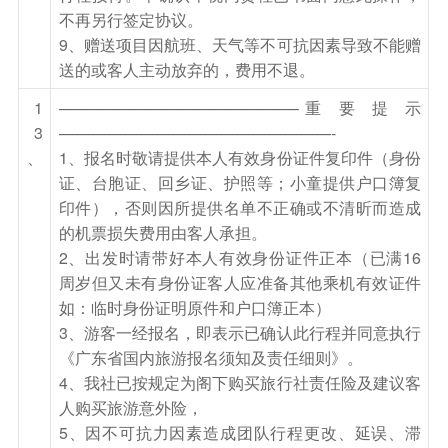
不再另行签定协议。
参考酒店：吉林衡阳大酒店、吉林君荷假日酒店、
9、赠送项目因航班、天气等不可抗因素导致不能赠
吉林雾淞宾馆、吉林紫气东来大酒店或入住不低于
送的或客人主动放弃的，费用不退。
以上档次的酒店
1
———————————————重 要 提 示
餐饮
3
—————————————————-
早餐：有
中餐：有
晚餐：有
、
1、报名时敬请提供本人有效身份证件复印件（身份
证、台胞证、回乡证、护照等；小童提供户口簿复
住宿
印件），否则因所提供名单不正确或不清昕而造成
吉林
的机票损失费用由客人承担。
2、出发时请带好本人有效身份证件正本（已满16
第7天
吉林-长春-广州
周岁但又未有身份证客人应准备其他乘机有效证件
酒店用早餐，后乘车前往【吉林雾凇长廊】是吉林
如：临时身份证明原件和户口簿正本）
雾凇较佳观赏点，观赏中国四大气象奇景—[吉林
3、游客一经报名，即表示已确认此行程并同意执行
雾凇] 每到寒冬，不冻的江水中升腾的水雾遇冷，
《广东省国内旅游报名须知及责任细则》。
4、我社已按规定为阁下购买旅行社责任险及建议客
在树上凝结为霜花，从远处看正是传说中的玉树琼
人购买旅游意外险，
花，美不胜言。雾凇是一种气象景观，受温度，风
5、因不可抗力因素造成团队行程更改、延误、滞
力等因素的影响,不是保证天天都能看到的。后前