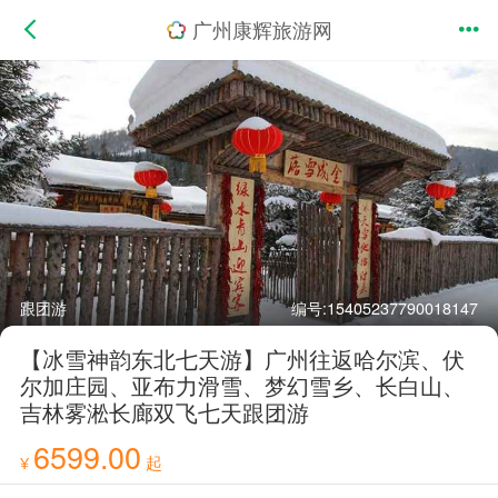
广州康辉旅游网
跟团游
编号:15405237790018147
【冰雪神韵东北七天游】广州往返哈尔滨、伏
尔加庄园、亚布力滑雪、梦幻雪乡、长白山、
吉林雾淞长廊双飞七天跟团游
6599.00
¥
起