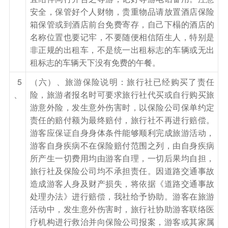
烧起来，大家手拉手五湖四海的朋友一起跳起来蹦
安全，保管好个人财物，贵重物品请放置酒店保险
起来，亚布力的夜晚不寂寞！
箱保管或到酒店前台免费寄存，自己下榻的酒店的
参考酒店：亚布力温泉国际度假中心、亚布力宾
名称位置也要记牢，不要随便相信陌生人，特别是
馆、亚布力滑雪者之家、亚布力温泉养生度假中心
非正规的出租车，不是统一出租标志的车辆或无出
租标志的车辆天下没有免费的午餐。
或入住不低于以上档次的酒店
5
（六）、旅游保险说明：旅行社已经购买了责任
餐饮
、
险，旅游者报名时可要求旅行社代买或自行购买旅
早餐：有
中餐：有
晚餐：有
游意外险，发生意外伤害时，以保险公司保单约定
住宿
责任的赔付额为最终赔付，旅行社不再进行赔偿。
亚布力
游客应保证自身身体条件能够顺利完成旅游活动，
游客自身疾病不在保险赔付范围之列，由自身疾病
第3天
亚布力—雪乡
所产生一切费用均由游客自理，一切后果均自担，
旅行社及保险公司均不承担责任。因道路交通事故
酒店用早餐，后赠送体验【初级滑雪2小时】在初
造成游客人身及财产损失，将依据《道路交通事故
级滑雪道感受一下“白色鸦片”的魅力，体会滑雪运
处理办法》进行赔偿，我社给予协助。游客在旅游
动的无限乐趣（包括雪鞋、雪板、雪杖，不含雪
活动中，发生意外伤害时，旅行社协助游客联络医
服、雪镜及教练）。亲自体验惊险而刺激的滑雪运
疗机构进行救治并向保险公司报案，游客或其家属