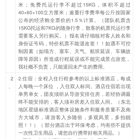
米；免费托运行李不超过15KG，体积不超过
40×60×100立方厘米；逾重行李费率每公斤按国家
公布的经济舱全票价的1.5％计算。（团队机票含
15KG托运和7KG的随身行李，散客的机票托运行李
需要客人另行购买。）报名请仔细核对客人姓名和
身份证号码，特价机票不能退改签！！如遇不可控
制因素（如塌方、塞车、天气、航班延误、车辆故
障等原因）所造成行程延误或不能完成景点游览，
我社概不负责，只能退回未产生的费用。
2
2.住宿：全程入住行程参考的以上标准酒店，每成
、
人每晚一个床位 ，入住双人标间。酒店住宿若出现
单男单女，团友须听从导游安排住房，若经协调最
终不能安排的，客人须补房差入住双人间。（东北
地区星级标准酒店整体设施条件和服务质量不及南
方大城市，请游客入乡随俗，多观风景，多拍靓
照！！）（ 部分酒店出于环保考虑，均有些不提供
一次性卫生用品，请您自行携带好相关用品。）