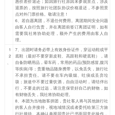
惠价差价退还；如因旅行社原因未参观景点，涉及
天人一体、旖旎景色如仙境，仿佛到了原始社会的
退票的，按照旅行社团队协议价格退还，不参照景
远古世界，摄影人称这里为“魔界”。后游览【美人
点对外门票价格。敬请注意！
松空中廊桥公园】（游览时间约40分钟），纯白
6、若自愿离团，不退任何费用。离团期间安全问题
廊桥满满艺术气息，镂空栈道小小的惊险缺停不下
由客人自行负责，并在离团前签订离团证明，如有
脚步，几番折回长白主峰近在咫尺，透明观景台考
需要我社将协助处理，额外产生的费用由客人自
验你胆量的时刻~~亭亭玉立的美人松尽在眼前，
理。
跟鸟儿站在一起，忘记城市喧嚣，后乘车前往吉林
1
7、出团时请务必带上有效身份证件，穿运动鞋或平
市（行车时间约4.5小时），途中赠送游览【长白
2
底鞋（最好不要穿新皮鞋、高跟鞋和硬底鞋），请
山大关东文化园】（此景点为赠送景点，不去不
、
自备防晒用品，晕车药，常用的药品(预防感冒,腹泻
等疾病)等；贵重物品随身携带，以免丢失，旅行社
退)。这里的长白山第一福、满族大院、梅花鹿乐
不承担责任。请不要在车内吸烟、吐痰或丢弃垃
园、关东三宝馆、猎户人家等历史古迹和风土人情
圾；旅途中不要过量饮酒，自由活动时，请结伴出
等，每一处都是独特风景。抵达吉林，后游览【北
行，不要走的过远，请注意保管好自己的财物，如
山公园】 是一座久负盛名的寺庙风景园林，昔日
有财物丢失，我社将协助处理。
曾有“千山寺庙甲东北，吉林庙会胜千山之说”。园
8、本团为当地散客拼团，贵社客人将与其他旅行社
内峰峦叠翠，亭台楼阁遍布，一座卧波桥把一池湖
的客人合并接待，视地域情况或者委托给第三方旅
行社接待。本确认单视同贵社已书面同意此操作，
水分为东西两部分。用晚餐后入住休息。