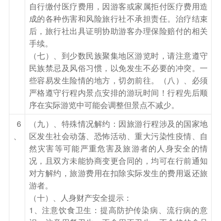
动。后乘车前往双峰林场，沿途赠送游览【冰雪十
自行缴付医疗费用，因游客或家属拒付医疗费用造
里画廊】赏千里冰封、万里雪飘的北国风光，独特
成的各种伤害和风险旅行社不承担责任。治疗结束
后，旅行社出具证明协助游客办理保险赔付的相关
的地理位置造就了自然天成的绝佳美景，游人脚踏
手续。
着纯洁的白雪穿越于雾凇、树挂之中，领略大自然
（七）、到少数民族聚集地区游览时，请注意遵守
的魅力。这里有北国最高的山峰，最密的林海，最
民族禁忌及风俗习惯，以免发生不必要的冲突。一
厚的积雪，最洁净透明的阳光，最淳朴的伐木工人
些容易发生险情的地方，切勿前往。（八）、必须
生活。沿途可观赏森林雪挂、雾凇、雪蘑菇等自然
严格遵守行程内景点安排的游玩时间！行程先后顺
天成的高山森林美景。抵达【雪乡】，后赠送游览
序在实际游览中可能会调整但景点不减少。
【梦幻家园】（游览时间约1小时）这里可看到各
6
（九）、特殊情况解约：因旅游行程涉及的国家地
种漂亮的“雪蘑菇”，是自然形成的雪塑造型，为雪
、
区发生社会动荡、恐怖活动、重大污染性疫情、自
乡的标志性景观。景区内建有观景台，可俯瞰园内
然灾害等可能严重危害及旅游者的人身安全的情
况，且双方未能协商变更合同的，均可在行前通知
景观，能看到大片保护完好的雪蘑菇。后入住休
对方解约，旅游费用在扣除实际发生的费用返还旅
息。
游者。
温馨提示 ：
（十）、人身财产安全提示：
1 赠送2小时初级滑雪，含场地，雪鞋，雪板，手
1、注意饮食卫生：提高防护传染病、流行病的意
杖。因滑雪运动是一项相对专业的运动，旅游滑雪