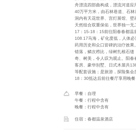
舟漂流四部曲构成，漂流河道应
40万平方米，由石林巷道、石
洞内有天花世界、宫灯展馆、壁
天然组合双重保佑，世界独一无
17：15-18：15前往阳春春
108.17马海，矿化度低，人
药用历史和众口皆碑的治疗效果
错落，鳞次栉比，绿树扎根石缝
奇、树美，令人叹为观止。阳春
客房、豪华别墅、日式木屋共13
等配套设施；是旅游，探险集会
18：30抵达后前往餐厅享用晚
早餐：自理
午餐：行程中含有
晚餐：行程中含有
住宿：春都温泉酒店