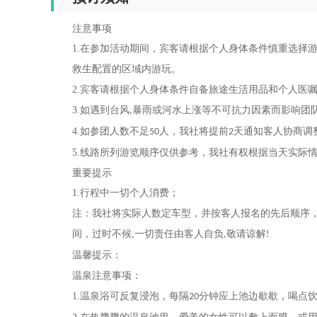
注意事项
1.
在参加活动期间，宾客请根据个人身体条件慎重选择
救生配置的区域内游玩。
2.
宾客请根据个人身体条件自备旅途生活用品和个人医
3.
如遇到台风
暴雨或河水上涨等不可抗力因素而影响团
,
4.
如参团人数不足
人，我社将提前
天通知客人协商调
50
2
5.
线路所列游览顺序仅供参考，我社有权根据当天实际
重要提示
1.
行程中一切个人消费；
注：我社将实际人数定车型，并按客人报名的先后顺序
间，过时不候
,
一切责任由客人自负
敬请谅解
,
!
温馨提示：
温泉注意事项：
1.
温泉浴可反复浸泡，每隔
分钟应上池边歇歇，喝点
20