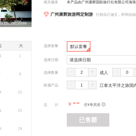
相关服务
本产品由广州康辉国际旅行社有限公司海珠分公司
广州康辉旅游网定制游
行程自己做主，时间自
918850016566
五
六
选择套餐
默认套餐
1
1
请选择日期
选择日期
-
+
-
成人
选择数量
7
8
-
+
江泰太平洋之旅国内
附属产品
4
15
--
￥
总 计
含¥
单房差
1
22
已售罄
8
29