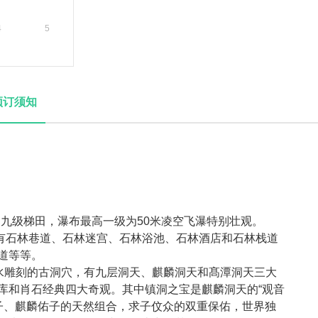
4
5
预订须知
米的九级梯田，瀑布最高一级为50米凌空飞瀑特别壮观。
，有石林巷道、石林迷宫、石林浴池、石林酒店和石林栈道
道等等。
刷水雕刻的古洞穴，有九层洞天、麒麟洞天和髙潭洞天三大
库和肖石经典四大奇观。其中镇洞之宝是麒麟洞天的“观音
送子、麒麟佑子的天然组合，求子伩众的双重保佑，世界独