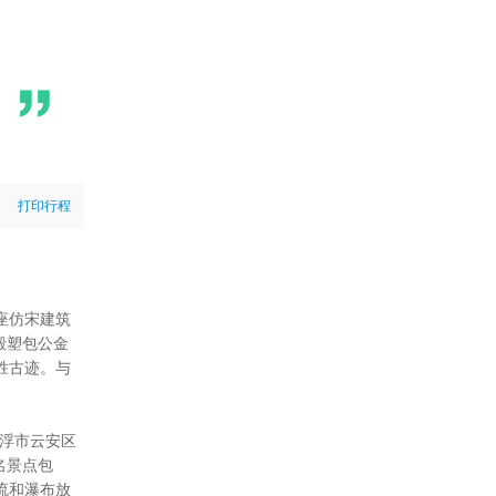
打印行程
座仿宋建筑
殿塑包公金
胜古迹。与
）
云浮市云安区
名景点包
流和瀑布放