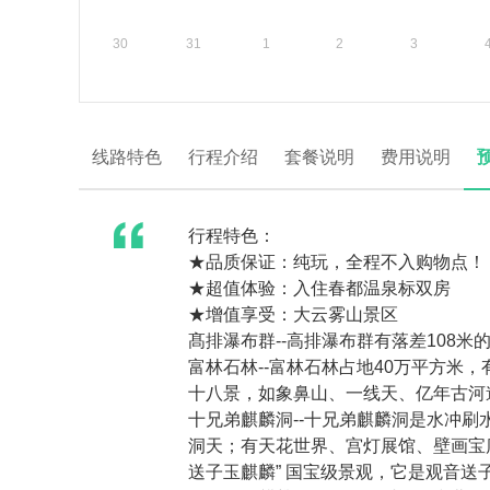
30
31
1
2
3
线路特色
行程介绍
套餐说明
费用说明
行程特色：
★品质保证：纯玩，全程不入购物点！
★超值体验：入住春都温泉标双房
★增值享受：大云雾山景区
髙排瀑布群--高排瀑布群有落差108
富林石林--富林石林占地40万平方米
十八景，如象鼻山、一线天、亿年古河
十兄弟麒麟洞--十兄弟麒麟洞是水冲
洞天；有天花世界、宫灯展馆、壁画宝
送子玉麒麟” 国宝级景观，它是观音