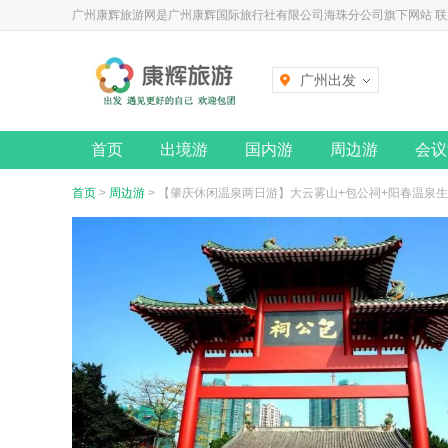
广州康辉旅游网是广州康辉国际旅行社有限公司海珠分公司旗下网站 联系电话
广州出发
首页
出境游
国内游
周边游
会议
首页
>
周边游
> 【肇庆休闲温泉两日游】大云雾山+包公祠+阳春温泉