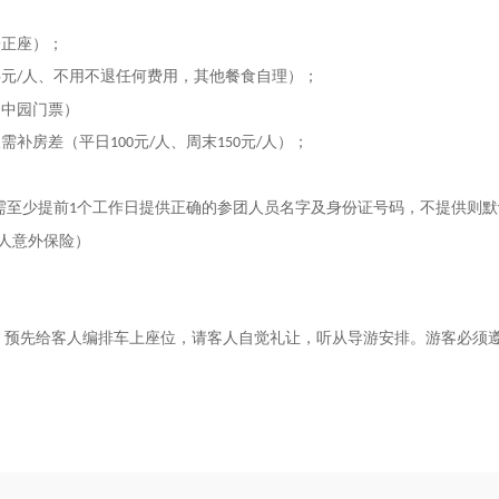
一正座）；
元
人、不用不退任何费用，其他餐食自理）；
5
/
园中园门票）
人需补房差（平日
元
人、周末
元
人）；
100
/
150
/
需至少提前
个工作日提供正确的参团人员名字及身份证号码，不提供则默
1
人意外保险）
，预先给客人编排车上座位，请客人自觉礼让，听从导游安排。游客必须