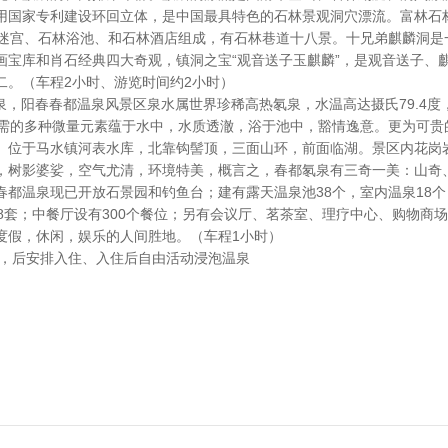
用国家专利建设环回立体，是中国最具特色的石林景观洞穴漂流。富林石
林迷宫、石林浴池、和石林酒店组成，有石林巷道十八景。十兄弟麒麟洞是
画宝库和肖石经典四大奇观，镇洞之宝“观音送子玉麒麟”，是观音送子、
二。（车程2小时、游览时间约2小时）
都温泉，阳春春都温泉风景区泉水属世界珍稀高热氡泉，水温高达摄氏79.4度
体必需的多种微量元素蕴于水中，水质透澈，浴于池中，豁情逸意。更为可贵
。位于马水镇河表水库，北靠钩髻顶，三面山环，前面临湖。景区内花岗
，树影婆娑，空气尤清，环境特美，概言之，春都氡泉有三奇一美：山奇
春都温泉现已开放石景园和钓鱼台；建有露天温泉池38个，室内温泉18
8套；中餐厅设有300个餐位；另有会议厅、茗茶室、理疗中心、购物商
度假，休闲，娱乐的人间胜地。（车程1小时）
餐，后安排入住、入住后自由活动浸泡温泉