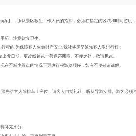
游玩项目，服从景区救生工作人员的指挥，必须在指定的区域和时间游玩
嘱用药，注意饮食卫生。
队行程的
为保障客人生命财产安全
我社将尽早通知客人取消行程；
,
,
整出发日期、更改线路或全额退还团费。不便之处，敬请见谅。
情况在不减少景点的情况下更改行程游览顺序，如有不便敬请谅解。
，预先给客人编排车上座位，请客人自觉礼让，听从导游安排。游客必须
饮料补充水分。