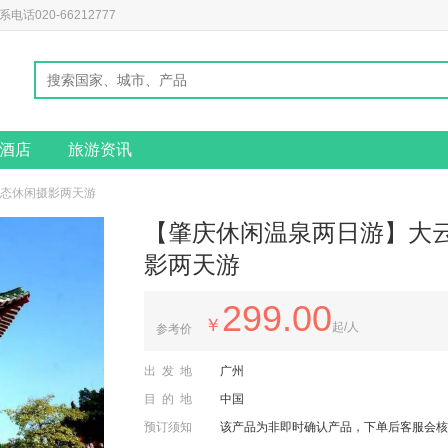
020-66212777
酒店
旅游资讯
生态休闲摄影两天游
【肇庆休闲温泉两日游】大云
影两天游
299.00
￥
起/人
参考价
出发地
广州
目的地
中国
预订须知
该产品为非即时确认产品，下单后客服会核