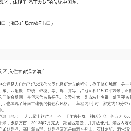
风光，体现了“添丁发财”的传统中国梦。
行门口（海珠广场地铁F出口）
景区-入住春都温泉酒店
包公祠是人们为了纪念宋代名臣包拯所建立的祠堂，位于肇庆城西，是一
东、西配殿，钟楼，鼓楼、亭、廊、井等，占地面积11500平方米，正
民间传奇壁画，并塑宋代名将岳飞、文天祥像，是古端州名郡一处重要名
列，也体现了岭南古建筑的特色和风格。（车程约2小时、游览约40分钟
餐。
西关旅游目的地----大云雾山旅游区，位于千年古州郡、神话之乡、长寿之乡
米，纵横万亩，2013年7月完成一期园区建设，并开放使用。景区内著
兄弟麒麟洞、高排瀑布群。麒麟洞漂流是由滑车登山、石林划艇、洞穴漂