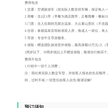
费用包含
1.
交通：空调旅游车（按实际人数安排车辆，保证每人
2.
用餐：含
正
早（早餐为酒店围早，正餐围餐：餐标
2
1
2
3.
门票：含入住期间无限次温泉、大云雾山景区（不含
4.
住宿：春都温泉宾馆标准双人房，每成人一床位，单
5.
导游：专业中文导游服务。
6.
保险：赠送团队旅游意外保险，最高保额
万元
人（
15
/
周岁以下、
周岁或以上不赠送保险，敬请自行购买个
1
70
费用不包含
1.
行程中一切个人消费；
注：我社将实际人数定车型，并按客人报名的先后顺序
间，过时不候
,
一切责任由客人自负
敬请谅解
,
!
预订须知