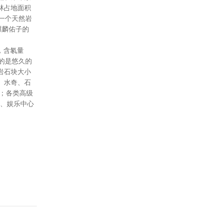
林占地面积
一个天然岩
麒麟佑子的
，含氡量
的是悠久的
岩石块大小
、水奇、石
个；各类高级
场、娱乐中心