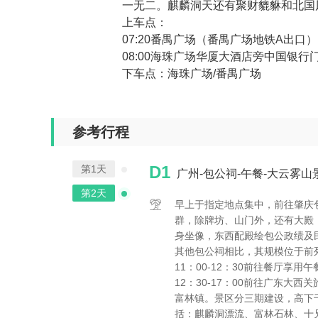
一无二。麒麟洞天还有聚财貔貅和北国
上车点：
07:20番禺广场（番禺广场地铁A出口）
08:00海珠广场华厦大酒店旁中国银
下车点：海珠广场/番禺广场
参考行程
D1
第1天
广州-包公祠-午餐-大云雾山
第2天
早上于指定地点集中，前往肇庆
群，除牌坊、山门外，还有大殿，
身坐像，东西配殿绘包公政绩及
其他包公祠相比，其规模位于前
11：00-12：30前往餐厅享用午
12：30-17：00前往广东大
富林镇。景区分三期建设，高下千
括：麒麟洞漂流、富林石林、十