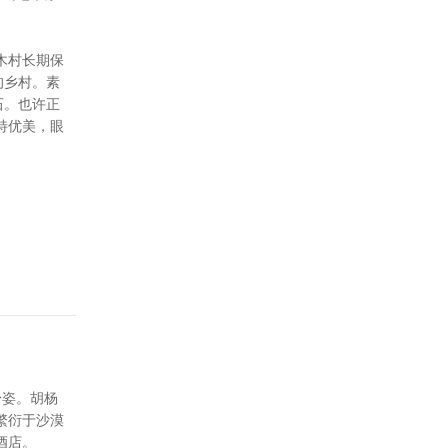
木村长期保
的乡村。素
石。也许正
特优美，眼
身姿。胡杨
繁衍于沙漠
酒店。