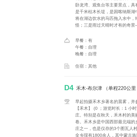
卧龙湾、观鱼台等主要景点，具
是千米枯木长堤，是因喀纳斯湖
将在湖边饮水的马匹拖入水中，
怪；三是雨过天晴时才有的奇景
早餐：有
午餐：自理
晚餐：自理
住宿：其他
D4
禾木-布尔津 （单程220公
早起拍摄禾木乡著名的晨雾，并
【禾木】 (0 ；游览时长：1
庄。特别是在秋天，禾木村的美
卷。禾木乡是中国西部最北端的
庄之一，也是仅存的3个图瓦人村
全乡现有1800余人，其中蒙古