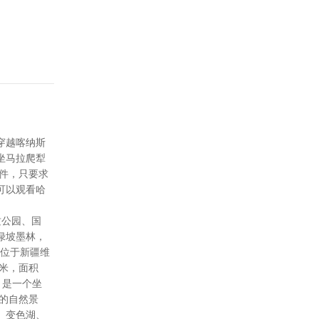
穿越喀纳斯
坐马拉爬犁
件，只要求
可以观看哈
地质公园、国
绿坡墨林，
湖位于新疆维
米，面积
湖，是一个坐
的自然景
、变色湖、