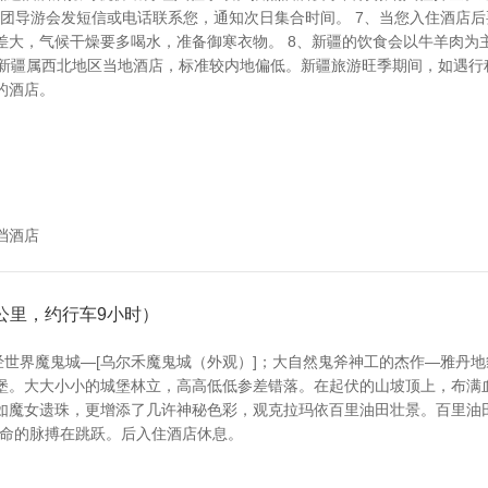
左右接团导游会发短信或电话联系您，通知次日集合时间。 7、当您入住酒店
差大，气候干燥要多喝水，准备御寒衣物。 8、新疆的饮食会以牛羊肉为主
9、新疆属西北地区当地酒店，标准较内地偏低。新疆旅游旺季期间，如遇行
的酒店。
档酒店
0公里，约行车9小时）
经世界魔鬼城—[乌尔禾魔鬼城（外观）]；大自然鬼斧神工的杰作—雅丹
堡。大大小小的城堡林立，高高低低参差错落。在起伏的山坡顶上，布满
如魔女遗珠，更增添了几许神秘色彩，观克拉玛依百里油田壮景。百里油田
生命的脉搏在跳跃。后入住酒店休息。