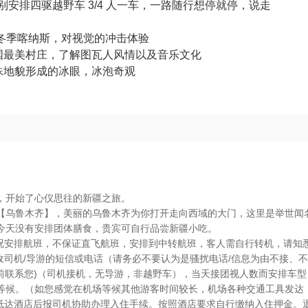
安排四驱越野车 3/4 人一车，一路随行想停就停，说走
—冬季喀纳斯，对视觉的冲击体验
国最美村庄，了解图瓦人风情以及音乐文化
殊地貌形成的冰眼，冰泡奇观
，开始了心仪思往的新疆之旅。
【乌鲁木齐】，美丽的乌鲁木齐为你打开走向西域的大门，这里是举世闻
今天没有安排团体膳食，贵宾可自行品尝新疆小吃。
情况安排航班，不保证直飞航班，安排到中转航班，客人需自行转机，请知
收司机/导游的短信或电话（请务必不要认为是骚扰电话/信息为由不接、
前联系您)（司机接机，无导游，非越野车），当天接团视人数而安排车型
等候。（如您感觉在机场等候其他游客时间较长，机场各种交通工具发达
、抵达酒店后报司机协助办理入住手续。按照酒店要求自行缴纳入住押金。