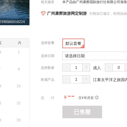
相关服务
本产品由广州康辉国际旅行社有限公司海珠分公司
广州康辉旅游网定制游
行程自己做主，时间自
398980016224
五
六
选择套餐
默认套餐
1
1
请选择日期
选择日期
-
+
-
成人
选择数量
7
8
-
+
江泰太平洋之旅国内
附属产品
4
15
--
￥
总 计
含¥
单房差
1
22
已售罄
8
29