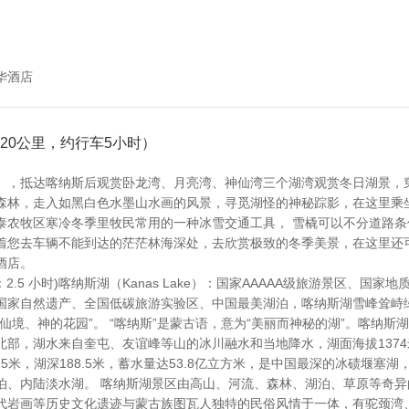
华酒店
220公里，约行车5小时）
】，抵达喀纳斯后观赏卧龙湾、月亮湾、神仙湾三个湖湾观赏冬日湖景，
森林，走入如黑白色水墨山水画的风景，寻觅湖怪的神秘踪影，在这里乘
泰农牧区寒冷冬季里牧民常用的一种冰雪交通工具， 雪橇可以不分道路条
着您去车辆不能到达的茫茫林海深处，去欣赏极致的冬季美景，在这里还
酒店。
2.5 小时)喀纳斯湖（Kanas Lake）：国家AAAAA级旅游景区、国家
国家自然遗产、全国低碳旅游实验区、中国最美湖泊，喀纳斯湖雪峰耸峙
仙境、神的花园”。 “喀纳斯”是蒙古语，意为“美丽而神秘的湖”。喀纳斯
北部，湖水来自奎屯、友谊峰等山的冰川融水和当地降水，湖面海拔1374
81.5米，湖深188.5米，蓄水量达53.8亿立方米，是中国最深的冰碛堰塞
泊、内陆淡水湖。 喀纳斯湖景区由高山、河流、森林、湖泊、草原等奇异
代岩画等历史文化遗迹与蒙古族图瓦人独特的民俗风情于一体，有驼颈湾