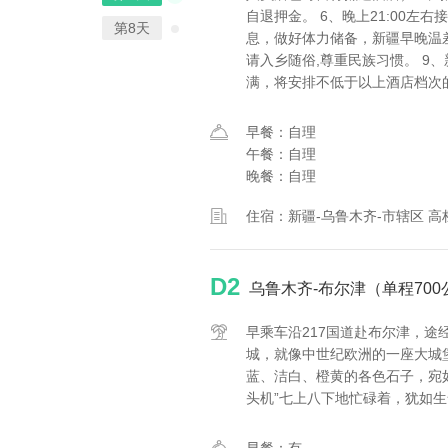
自退押金。 6、晚上21:00
第8天
息，做好体力储备，新疆早晚温
请入乡随俗,尊重民族习惯。 
满，将安排不低于以上酒店档次
早餐：自理
午餐：自理
晚餐：自理
住宿：新疆-乌鲁木齐-市辖区 高
D2
乌鲁木齐-布尔津（单程70
早乘车沿217国道赴布尔津，途
城，就像中世纪欧洲的一座大城
蓝、洁白、橙黄的各色石子，宛
头机”七上八下地忙碌着，犹如