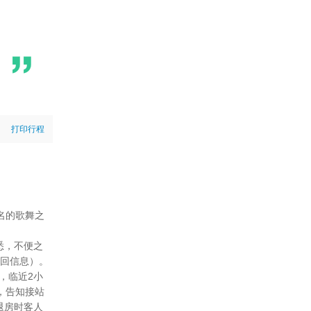
打印行程
名的歌舞之
悉，不便之
不回信息）。
，临近2小
，告知接站
退房时客人