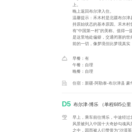
上。
晚上返回布尔津入住。
温馨提示：禾木村是北疆布尔津
持原始状态的基本原因。禾木村
有“中国第一村”的美称。值得
是这里地处偏僻，交通闭塞的世
前的一切，像梦境但比梦境真实
早餐：有
午餐：自理
晚餐：自理
住宿：新疆-阿勒泰-布尔津县 豪
D5
布尔津-博乐 （单程685公
早上，乘车前往博乐，中途经过
风景被列入中国十大奇妙勾魂风
之中，因而被人们赞誉为“沙漠英