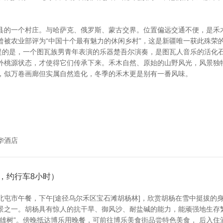
县的一个村庄。与哈萨克、俄罗斯、蒙古交界。位置偏远交通不便，是禾
曾被农业部评为“中国十个最有魅力的休闲乡村”，这是新疆唯一获此殊荣
一提的是，一个图瓦族男青年表演的乐器楚吾尔演奏，是图瓦人音乐的活化
外桃源状态，才使得它们传承下来。禾木自然、原始的山野风光，风景独
，似万卷画廊但实属自然造化，冬季的禾木更是别有一番风味。
华酒店
里，约行车8小时）
北屯市午餐，下午[途径乌尔禾区宝石滩胡杨林]，欣赏胡杨在雪中挺拔的
景之一。胡杨具有惊人的抗干旱、御风沙、耐盐碱的能力，能顽强地生存
雄树”。傍晚抵达博乐用晚餐，可前往博乐美食街品尝特色美食， 后入住