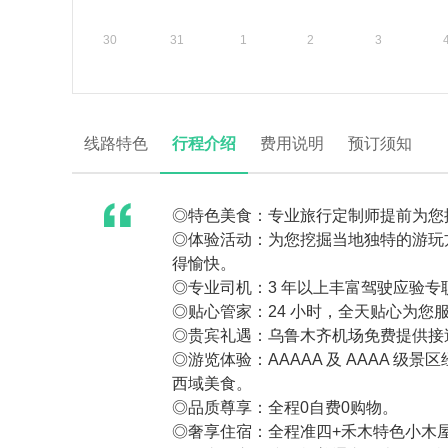
30
31
1
2
3
线路特色
行程介绍
费用说明
预订须知
◎特色美食：专业旅行定制师提前为您
◎体验活动：为您挖掘当地独特的游玩
得愉快。
◎专业司机：3 年以上丰富驾驶应验
◎贴心管家：24 小时，全天贴心为您
◎贵宾礼遇：乌鲁木齐机场免费提供接
◎游览体验：AAAAA 及 AAAA 
西域美食。
◎品质尊享：全程0自费0购物。
◎奢享住宿：全程准四+禾木特色小木屋