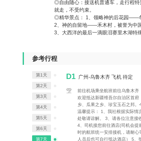
◎自由随心：接送机普通车，走行程特别
就走，不受约束。
◎精华景点： 1、领略神的后花园—
2、神的自留地——禾木村，被誉为中
3、大西洋的最后一滴眼泪赛里木湖特
参考行程
D1
第1天
广州-乌鲁木齐 飞机 待定
第2天
前往机场乘坐航班前往乌鲁木齐
第3天
欢迎抵达新疆维吾尔自治区首府
乡、瓜果之乡、珍宝玉石之邦。
第4天
温馨提示： 1、我社根据实际
第5天
处敬请谅解。 3、请各位注意接
4、司机接您前往酒店(司机会提
第6天
时的航班统一安排接机，请耐心
第7天
人员后也可自行抵达酒店） 5