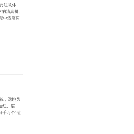
后要注意休
的清真餐,
程中酒店房
地貌，远眺风
血红、湛
千万个“磕