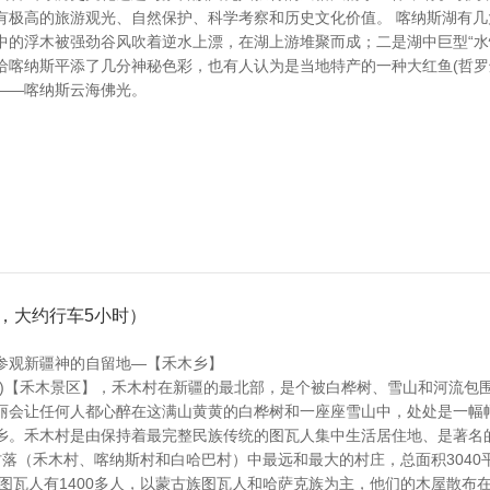
有极高的旅游观光、自然保护、科学考察和历史文化价值。 喀纳斯湖有几
中的浮木被强劲谷风吹着逆水上漂，在湖上游堆聚而成；二是湖中巨型“水
给喀纳斯平添了几分神秘色彩，也有人认为是当地特产的一种大红鱼(哲罗
——喀纳斯云海佛光。
里，大约行车5小时）
参观新疆神的自留地—【禾木乡】
 小时)【禾木景区】，禾木村在新疆的最北部，是个被白桦树、雪山和河流包
丽会让任何人都心醉在这满山黄黄的白桦树和一座座雪山中，处处是一幅
乡。禾木村是由保持着最完整民族传统的图瓦人集中生活居住地、是著名
落（禾木村、喀纳斯村和白哈巴村）中最远和最大的村庄，总面积3040
族图瓦人有1400多人，以蒙古族图瓦人和哈萨克族为主，他们的木屋散布