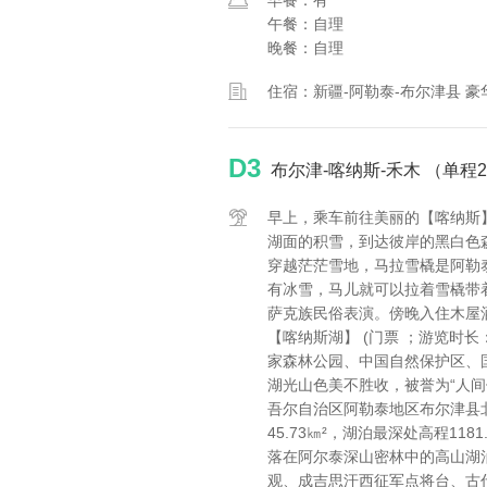
早餐：有
午餐：自理
晚餐：自理
住宿：新疆-阿勒泰-布尔津县 豪
D3
布尔津-喀纳斯-禾木 （单程
早上，乘车前往美丽的【喀纳斯
湖面的积雪，到达彼岸的黑白色
穿越茫茫雪地，马拉雪橇是阿勒
有冰雪，马儿就可以拉着雪橇带
萨克族民俗表演。傍晚入住木屋
【喀纳斯湖】 (门票 ；游览时长：
家森林公园、中国自然保护区、
湖光山色美不胜收，被誉为“人间
吾尔自治区阿勒泰地区布尔津县
45.73㎞²，湖泊最深处高程11
落在阿尔泰深山密林中的高山湖
观、成吉思汗西征军点将台、古