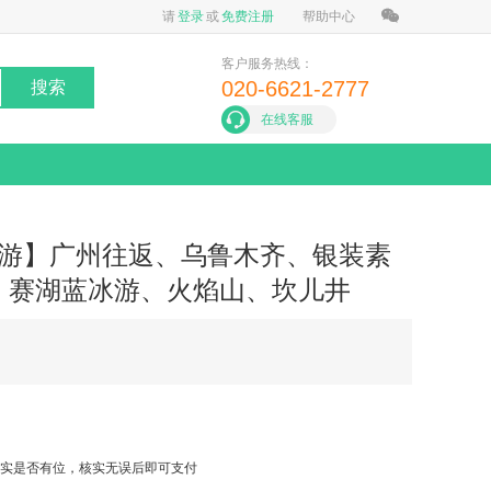
请
登录
或
免费注册
帮助中心
客户服务热线：
020-6621-2777
搜索
在线客服
团游】广州往返、乌鲁木齐、银装素
、赛湖蓝冰游、火焰山、坎儿井
实是否有位，核实无误后即可支付