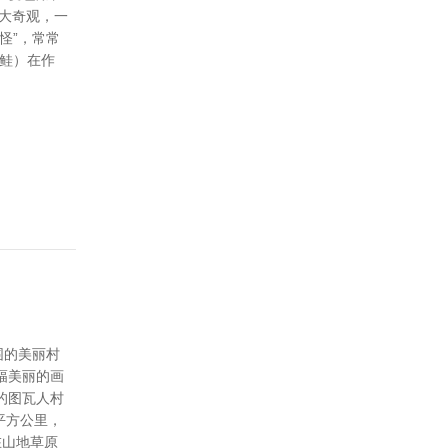
大奇观，一
怪”，常常
鲑）在作
围的美丽村
幅美丽的画
的图瓦人村
平方公里，
在山地草原