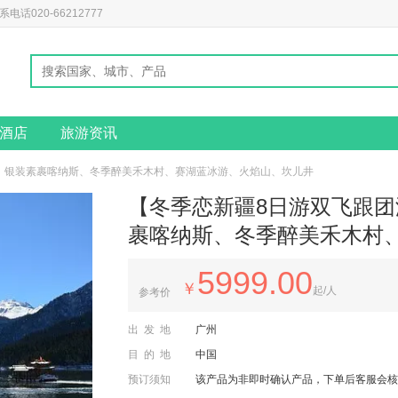
020-66212777
酒店
旅游资讯
齐、银装素裹喀纳斯、冬季醉美禾木村、赛湖蓝冰游、火焰山、坎儿井
【冬季恋新疆8日游双飞跟
裹喀纳斯、冬季醉美禾木村
5999.00
￥
起/人
参考价
出发地
广州
目的地
中国
预订须知
该产品为非即时确认产品，下单后客服会核