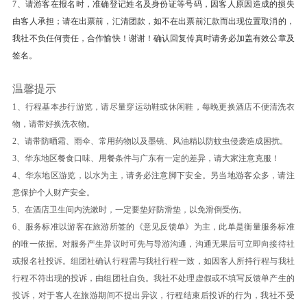
住宿
7、请游客在报名时，准确登记姓名及身份证等号码，因客人原因造成的损失
浙江省-杭州 一般酒店
由客人承担；请在出票前，汇清团款，如不在出票前汇款而出现位置取消的，
我社不负任何责任，合作愉快！谢谢！确认回复传真时请务必加盖有效公章及
第5天
杭州西湖-上海外滩-【小吃◎城隍庙商城4A】-
签名
。
登金茂大厦
温馨提示
早餐后
1、行程基本步行游览，请尽量穿运动鞋或休闲鞋，每晚更换酒店不便清洗衣
【杭州西湖】 (西湖 ；游览时长：60 分钟)游览
物，请带好换洗衣物。
【西湖风景区AAAAA】，西湖以其秀丽的湖光山
2、请带防晒霜、雨伞、常用药物以及墨镜、风油精以防蚊虫侵袭造成困扰。
色和众多的名胜古迹而成为闻名中外的旅游胜地并
3、华东地区餐食口味、用餐条件与广东有一定的差异，请大家注意克服！
被世人赋予“人间天堂”的美誉。游览西湖十景之一
4、华东地区游览，以水为主，请务必注意脚下安全。另当地游客众多，请注
的【花港观鱼】，观钱塘江水，眺六和塔，欣赏红
意保护个人财产安全。
鱼池，牡丹亭。【漫步】游览阴晴雨雪、风韵万千
5、在酒店卫生间内洗漱时，一定要垫好防滑垫，以免滑倒受伤。
的西子湖，您可远观到苏堤、断桥、孤山、三潭印
6、服务标准以游客在旅游所签的《意见反馈单》为主，此单是衡量服务标准
的唯一依据。对服务产生异议时可先与导游沟通，沟通无果后可立即向接待社
月、曲苑风菏、雷峰塔等众多美景；
或报名社投诉。组团社确认行程需与我社行程一致，如因客人所持行程与我社
车赴：国际大都市上海（130KM,约2小时车
行程不符出现的投诉，由组团社自负。我社不处理虚假或不填写反馈单产生的
程）。
投诉，对于客人在旅游期间不提出异议，行程结束后投诉的行为，我社不受