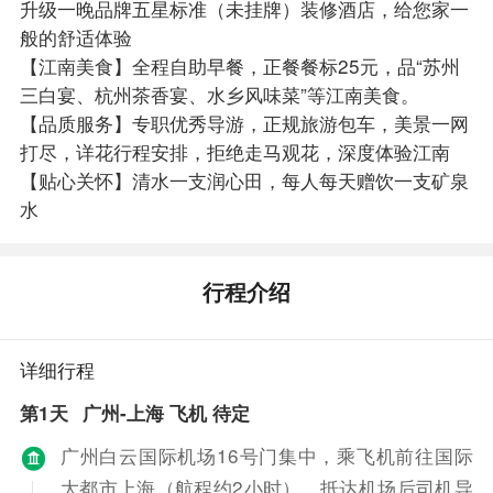
升级一晚品牌五星标准（未挂牌）装修酒店，给您家一
般的舒适体验
【江南美食】全程自助早餐，正餐餐标25元，品“苏州
三白宴、杭州茶香宴、水乡风味菜”等江南美食。
【品质服务】专职优秀导游，正规旅游包车，美景一网
打尽，详花行程安排，拒绝走马观花，深度体验江南
【贴心关怀】清水一支润心田，每人每天赠饮一支矿泉
水
行程介绍
详细行程
第1天
广州-上海 飞机 待定
广州白云国际机场16号门集中，乘飞机前往国际
大都市上海（航程约2小时），抵达机场后司机导