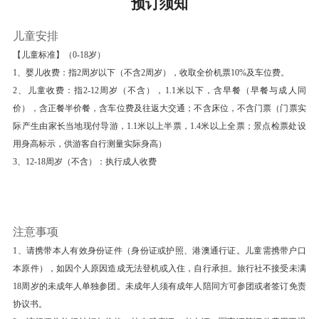
预订须知
餐饮
早餐：有
中餐：有
晚餐：有
儿童安排
住宿
【儿童标准】（0-18岁）
江苏省-苏州 一般酒店
1、婴儿收费：指2周岁以下（不含2周岁），收取全价机票10%及车位费。
2、儿童收费：指2-12周岁（不含），1.1米以下，含早餐（早餐与成人同
第4天
留园-乌镇东栅景区
价），含正餐半价餐，含车位费及往返大交通；不含床位，不含门票（门票实
早餐后
际产生由家长当地现付导游，1.1米以上半票，1.4米以上全票；景点检票处设
用身高标示，供游客自行测量实际身高）
【留园】 (留园 ；游览时长：90 分钟)游览：【留
3、12-18周岁（不含）：执行成人收费
园5A】（游览时间不少于1.5小时），中国四大名
园之一，我国大型古典私家园林，在一个园林中能
领略到山水、田园、山林、庭园四种不同景色。留
园以建筑艺术精湛著称，厅堂宏敞华丽，庭院富有
注意事项
变化。欣赏留园三宝：冠云峰、楠木殿、鱼化石。
1、请携带本人有效身份证件（身份证或护照、港澳通行证。儿童需携带户口
本原件），如因个人原因造成无法登机或入住，自行承担。旅行社不接受未满
参观苏和盛博物馆。
18周岁的未成年人单独参团。未成年人须有成年人陪同方可参团或者签订免责
中餐：五湖餐厅品尝苏州三白宴（还有神秘小礼品
协议书。
赠送哦！如行程变动原因安排其它餐厅用餐则不送