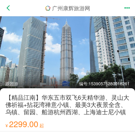
广州康辉旅游网
跟团游
编号:15390575280018261
【精品江南】华东五市双飞6天精华游、灵山大
佛祈福+拈花湾禅意小镇、最美3大夜景全含、
乌镇、留园、船游杭州西湖、上海迪士尼小镇
2299.00
¥
起