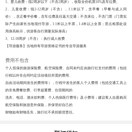
有一个空间可以“停一停，净一净”，追寻古诗词
1、婴儿收费：指2周岁以下（不含2周岁），收取全价机票10%及车位费。
2、儿童收费：指2-12周岁（不含），1.1米以下，含早餐（早餐与成人同
中“采菊东篱下，悠然现南山”的生活所向。
价），含正餐半价餐，含车位费及往返大交通；不含床位，不含门票（门票实
【灵山大佛5A】 (灵山大佛 ；游览时长：90 分钟)
际产生由家长当地现付导游，1.1米以上半票，1.4米以上全票；景点检票处设
游览：【灵山景区5A】世界上最高的佛祖青铜立
用身高标示，供游客自行测量实际身高）
像，是中国五方五大佛之一，开光时有众多大师前
3、12-18周岁（不含）：执行成人收费
来举办盛大仪式，传说对着大佛祈福参拜十分灵
【导游服务】当地持有导游资格证书的专业导游服务
验。，观九龙灌浴；【灵山梵宫】因官方维修，暂
费用不包含
停游览，造成不变敬请谅解！游览“小布达拉
个人投保的旅游保险费、航空保险费、合同未约定由旅行社支付的费用（包括
宫”【五印坛城】是灵山景区继灵山大佛、九龙灌
行程以外非合同约定活动项目所需的费用、
浴、梵宫之后推出的又一惊世奇观。仿照布达拉宫
自由活动期间发生的费用等），行程中发生的客人个人费用（包括交通工具上
时轮佛殿的鎏金曼陀罗立体坛城而建造，艺术地展
的非免费餐饮费、行李超重费、住宿期间的
示了一个无穷无尽的宇宙世界。（参观时间不少于
洗衣、电话、酒水饮料费、个人伤病医疗费等）及小费等；建议客人自愿购买
2.5小时）。
航空保险和旅游意外保险，并保管好自己的
车赴：园林城市苏州（80KM,约1小时车程）。
财物如有财物丢失，旅行社不承担赔偿责任。
【七里山塘含游船】 (120 ；游览时长：60 分钟)