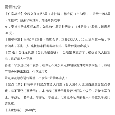
餐饮
费用包含
早餐：有
中餐：有
晚餐：有
【住宿标准】全程入住A类3星（未挂牌）标准间（自助早），升级一晚5星
（未挂牌）超豪华标准间。如遇单男或单
住宿
女，安排拼房或双标加床。如单独住房需补房差；（补房差：450元，退房差
江苏省-无锡 一般酒店
200元）
第3天
灵山小镇·拈花湾-灵山大佛5A-七里山塘含游船
【用餐标准】当地5早8正餐（酒店含早，正餐25元/人，10人/桌八菜一汤，不
含酒水，不足10人1桌按标准团餐餐标安排，菜量种类相应减少。
早餐后
【交 通】含往返机票（含机场建设税），当地空调旅游车，根据团队人数安
【灵山小镇·拈花湾】 (灵山小镇·拈花湾 ；游览时
排，保证每人一正座。
长：1.5 小时)世界级禅意旅居度假目的地。集旅
备注：华东进出港口较多，在保证不减少景点和缩减游览时间的前提下，我社
游度假、会议酒店、商业物业于一体的禅意特色文
可能会对进出港口、住宿城市及
景点游览顺序进行调整，出发前3天最终确认！
化旅游目的地，是灵山集团继梵宫后的又一精品力
【景点门票】行程中所列景点首道大门票（客人因个人原因自愿放弃景点参
作。依托太湖山水，弘扬江南禅风，选址天造地设
观，将不退还门票费用）。本行程门票费用是旅行社团队协议价，若持有军官
的“拈花湾”，现代高压力、给身心带来了巨大的负
证、军残证、老年证、导游证、学生证、记者证等证件的客人不再重复享受门
荷，而在拈花湾，青灯古佛，禅修归隐，将心灵完
票优惠。
全沉浸在禅意之中，藉此寻找生活的平衡，让心灵
【儿童标准】（0-18岁）