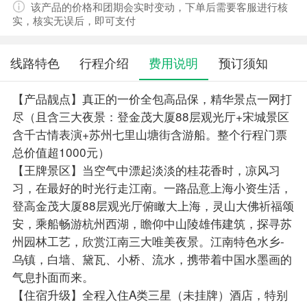
该产品的价格和团期会实时变动，下单后需要客服进行核
实，核实无误后，即可支付
线路特色
行程介绍
费用说明
预订须知
【产品靓点】真正的一价全包高品保，精华景点一网打
尽（且含三大夜景：登金茂大厦88层观光厅+宋城景区
含千古情表演+苏州七里山塘街含游船。整个行程门票
总价值超1000元）
【王牌景区】当空气中漂起淡淡的桂花香时，凉风习
习，在最好的时光行走江南。一路品意上海小资生活，
登高金茂大厦88层观光厅俯瞰大上海，灵山大佛祈福颂
安，乘船畅游杭州西湖，瞻仰中山陵雄伟建筑，探寻苏
州园林工艺，欣赏江南三大唯美夜景。江南特色水乡-
乌镇，白墙、黛瓦、小桥、流水，携带着中国水墨画的
气息扑面而来。
【住宿升级】全程入住A类三星（未挂牌）酒店，特别