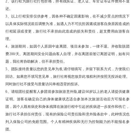
2、该行程为旅行社打包价格，持有残疾证、老人证、军官证等证件费用不退
小礼品）
还。
车赴：桐乡乌镇(90KM,车程约1.5小时)。
3、以上行程安排仅供参考，因各种不确定因素影响，在不减少景点的情况下
【乌镇东栅景区】 (首道大门票 ；游览时长：90
以具体实际情况前后调整为准，如遇人力不可抗拒因素或游客自身原因造成的
分钟)【水乡乌镇】（游览约1.5小时），游览茅盾
行程延误或变更，旅行社不承担由此造成的损失和责任，超支费用由游客自
理。
故居、立志书院、古戏台、皮影戏、逢源双桥、汇
4、旅游期间，如因个人原因中途离团、项目未参加，一律不退。并收取脱团
源当铺等，感受《似水年华》氛围和古风犹存的民
费200/天。离团期间安全问题由客人自理，并在离团前签订离团证明，如有问
居格局。
题，我社将协助解决，但不承担责任。
车赴：园林城市苏州（80KM,约1小时车程）。
5、团队接待质量以您的意见单为准,请仔细填写，并留下联系方式，方便我们
欣赏：【宋城含千古情表演5A】宋城主题公园，
回访。如果您不填写意见单，旅行社将视您放弃此项权利并按照无投诉处理。
多方位体验《清明上河图》中宋朝都城的繁华景
同时旅行社不接受与质量访问单相违背的投诉。
6、请组团社提醒客人参团前参加旅游意外险,建议60岁以上的老人请提供健康
象、观赏杭州世界三大歌 舞秀之一《宋城千古
证明。游客在确定自己的身体健康状态适合参加本次旅游活动后方可报名参
情》（观看表演及自由活动约80分钟）
团，因个人既有病史和身体残障在旅游行程中引起的疾病进一步发作和伤亡，
餐饮
旅行社不承担任何责任，现有的保险公司责任险和意外险条款中，此种情况也
列入保险公司的免赔范围。个人有精神疾病和无行为控制能力的不能报名参
早餐：有
中餐：有
晚餐：有
团。