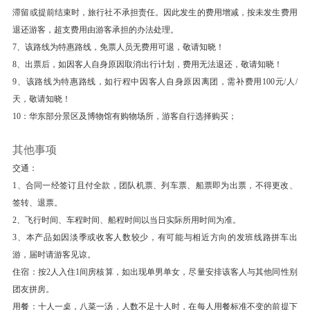
在陈嘉庚先生亲自指导下创立，其建筑融中西风格
滞留或提前结束时，旅行社不承担责任。因此发生的费用增减，按未发生费用
于一炉，体现了典型的闽南侨乡的建筑风格。无论
退还游客，超支费用由游客承担的办法处理。
是高大壮观的校舍堂馆，还是小巧典雅的亭台廊
7、该路线为特惠路线，免票人员无费用可退，敬请知晓！
8、出票后，如因客人自身原因取消出行计划，费用无法退还，敬请知晓！
榭，无一不是琉璃盖顶、龙脊凤檐、雕梁画栋，而
9、该路线为特惠路线，如行程中因客人自身原因离团，需补费用100元/人/
细细看去，却又各具匠心，无一雷同，人们称其
天，敬请知晓！
为“嘉庚风格”。尤其是集美中学的道南楼、集美侨
10：华东部分景区及博物馆有购物场所，游客自行选择购买；
校的南薰楼、航海学院的教学大楼，或巍峨挺拔，
其他事项
或凌空欲飞，极富个性。集美学村也因此成为厦门
旅游的一个热点。
交通：
1、合同一经签订且付全款，团队机票、列车票、船票即为出票，不得更改、
【集美鳌园】 (鳌园 ；游览时长：60 分钟)鳌园位
签转、退票。
于福建省厦门的集美学村东南角海滨。鳌园分门
2、飞行时间、车程时间、船程时间以当日实际所用时间为准。
廊、集美解放纪念碑和陈嘉庚先生陵墓三个部分。
3、本产品如因淡季或收客人数较少，有可能与相近方向的发班线路拼车出
进入园内就是一条长50米的门廊，两厢墙上镌刻
游，届时请游客见谅。
着40幅古今历史人物的青石浮雕，立体化连环雕
住宿：按2人入住1间房核算，如出现单男单女，尽量安排该客人与其他同性别
像，许多人物千姿百态，形象生动。且能雕出喜、
团友拼房。
用餐：十人一桌，八菜一汤，人数不足十人时，在每人用餐标准不变的前提下