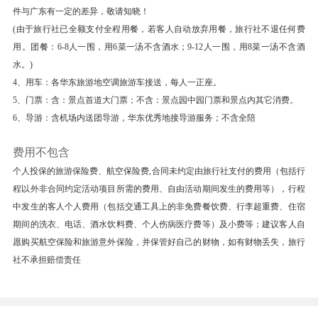
件与广东有一定的差异，敬请知晓！
碧澄海港，风景绝佳。始建于唐代，为闽南佛教胜
(由于旅行社已全额支付全程用餐，若客人自动放弃用餐，旅行社不退任何费
地之一。寺内天王殿、大雄宝殿、三世尊佛等藏经
用。团餐：6-8人一围，用6菜一汤不含酒水；9-12人一围，用8菜一汤不含酒
阁珍藏佛教文物丰富多彩，有经典、佛像、宋代铜
水。)
钟、古书等，明万历年间血书《妙法莲花经》和何
4、用车：各华东旅游地空调旅游车接送，每人一正座。
朝宗名作白瓷观音等最为名贵。
5、门票：含：景点首道大门票；不含：景点园中园门票和景点内其它消费。
6、导游：含机场内送团导游，华东优秀地接导游服务；不含全陪
【厦门大学】 (厦门大学 )外观闽南最高学府—
【厦门大学】 厦门大学是由著名爱国华侨领袖陈
费用不包含
嘉庚先生于1921年创办的，是中国近代教育史上
个人投保的旅游保险费、航空保险费,合同未约定由旅行社支付的费用（包括行
第一所华侨创办的大学。其的旧建筑多为陈嘉庚先
程以外非合同约定活动项目所需的费用、自由活动期间发生的费用等），行程
生的女婿所建，尤其是建南大礼堂和上弦场，相当
中发生的客人个人费用（包括交通工具上的非免费餐饮费、行李超重费、住宿
宏伟。 厦门大学被称为中国最美的大学之一，推
期间的洗衣、电话、酒水饮料费、个人伤病医疗费等）及小费等；建议客人自
开宿舍的窗就能看到大海，校园内绿树成荫，无论
愿购买航空保险和旅游意外保险，并保管好自己的财物，如有财物丢失，旅行
社不承担赔偿责任
漫步还是在树下看书感觉都很惬意。必去的地方有
芙蓉湖（南门进了厦大就是一排高高的楼群，最高
的那栋主楼前面就是芙蓉湖，厦大就是绕着芙蓉湖