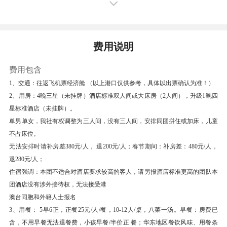
道、老式的砖木两层吊角楼…《云水谣》、《沧海
百年》等剧组曾将此作为拍摄地，如今已经成为闽
台摄影基地。之后参观具有丰富文化内涵的双环圆
费用说明
土楼【怀远楼】: 世界文化遗产、国家级重点保护
文物单位。 约14：00结束行程，乘车返回厦门。
费用包含
17：00抵达厦门，送入酒店。客人自由活动。
1、交通：往返飞机票经济舱 （以上港口仅供参考，具体以出票确认为准！）
（晚餐自理）
2、用房：4晚三星（未挂牌）酒店标准双人间或大床房（2人间），升级1晚四
星标准酒店（未挂牌）。
餐饮
单男单女，我社有权调整为三人间，没有三人间，安排同团拼住或加床，儿童
早餐：有
中餐：有
晚餐：自理
不占床位。
住宿
无法安排时请补房差380元/人， 退200元/人；春节期间：补房差：480元/人，
福建省-厦门 高档酒店
退280元/人；
住宿强调：本团不适合对酒店要求较高的客人，请另报酒店标准更高的团队本
第3天
南普陀寺-厦门大学-鼓浪屿-毓园-港仔后海滨浴
团酒店没有涉外接待权，无法接受港
场
澳台同胞和外籍人士报名
【南普陀寺】 (南普陀寺 )南普陀寺是厦门著名古
3、用餐： 5早6正，正餐25元/人/餐，10-12人/桌，八菜一汤。早餐：房费已
含，不用早餐无法退餐费，小孩早餐/半价正 餐；华东地区餐饮风味、用餐条
刹，居于鹭岛名山五老峰前，背依秀奇群峰，面临