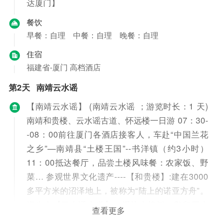
达厦门】
餐饮
早餐：自理
中餐：自理
晚餐：自理
住宿
福建省-厦门 高档酒店
第2天
南靖云水谣
【南靖云水谣】 (南靖云水谣 ；游览时长：1 天)
南靖和贵楼、云水谣古道、怀远楼一日游 07：30-
-08：00前往厦门各酒店接客人，车赴“中国兰花
之乡”—南靖县“土楼王国”--书洋镇（约3小时）
11：00抵达餐厅，品尝土楼风味餐：农家饭、野
菜… 参观世界文化遗产----【和贵楼】:建在3000
多平方米的沼泽地上，被称为“陆上的诺亚方舟”。
漫步在【云水谣古道】：溪边古榕树、鹅卵石古
查看更多