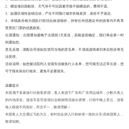
2、赠送项目因航班、天气等不可抗因素导致不能赠送的，费用不退。
3、如遇区域性促销活动，产生不同预订城市价格差异，差价不予退还。
4、本线路价格为团队行程综合旅游报价，持有任何优惠证件的游客均不再享
受景区门票的优惠政策。
出团通知：出团通知最晚于出团前1天发送，若能提前确定，我们将会第一时
间通知您。
意见反馈：请配合导游如实填写当地的意见单，不填或虚填者归来后投诉将无
法受理。
活动说明：如您被法院列入全国失信被执行人名单，您可能无法正常出游，您
可于报名前自行核实，避免不必要损失。
温馨提示
本团属于多家旅行社散客拼团，客人来源于广东和广东周边城市，少数为客人
的内地亲友。接送车及导游我社会根据情况做出调整，行程中晚上景点，游客
每人根据不同喜好，所含不一，敬请理解！
本团客人大交通以飞机为主，有时也会拼入行程标准一致的火车/高铁团客人，
敬请知晓。