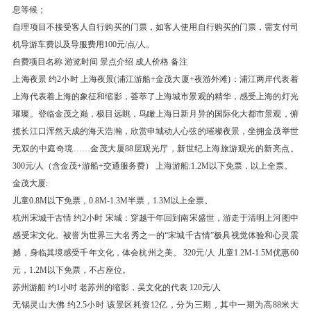
育医学人才倾注毕生精力。毓园的建筑，布局自
息等候；
然，园中立着林巧稚大夫的汉白玉雕像，建有“林
自理项目不接受客人自行购买的门票，如客人使用自行购买的门票，需支付司
巧稚大夫生平事迹展览室”，邓颖超同志亲手在园
机导游车费以及导服费用100元/点/人。
中种植的两株南洋杉，象征着林大夫秀逸高洁的品
自费项目名称 游览时间 景点介绍 成人价格 备注
格。
上海夜景 约2小时 上海夜景(浦江游船+金茂大厦+夜游外滩)：浦江两岸代表着
上海代表着上海的象征和缩影，荟萃了上海城市景观的精华，感受上海的灯光
【港仔后海滨浴场】 (港仔后海滨浴场 ；游览时
璀璨。登临金茂之巅，极目远眺，鸟瞰上海日新月异的国际化大都市景观，俯
长：60 分钟)【港仔后海滨浴场】（自由活动时间
揽长江口浑然天成的海天浩瀚，欣赏申城动人心弦的璀璨夜景，坐拥金茂举世
约1小时）拥有鼓浪屿最美的海滩，是景好、砂
无双的中庭奇境……金茂大厦88层观光厅，新世纪上海旅游观光的新亮点。
好、水质好、气候好的理想天然海滨浴场；
300元/人（含金茂+游船+交通服务费） 上海游船:1.2M以下免票，以上全票。
金茂大厦:
餐饮
儿童0.8M以下免票，0.8M-1.3M半票，1.3M以上全票。
早餐：有
中餐：姜母鸭
晚餐：自理
杭州宋城千古情 约2小时 宋城：穿越千年回到南宋盛世，游走于清明上河图中
住宿
感受宋文化。被誉为世界三大名秀之一的“宋城千古情”极具视觉体验和心灵震
福建省-厦门 高档酒店
撼，身临其境感受千年文化，体会杭州之美。 320元/人 儿童1.2M-1.5M优惠60
元，1.2M以下免票，不占座位。
第4天
厦门-广州 动车 厦门北-深圳北/深圳北-广州南
苏州游船 约1小时 老苏州的缩影，吴文化的代表 120元/人
无锡灵山大佛 约2.5小时 该景区耗资12亿，分为三期，其中一期为高88米大
【曾厝垵风情街】 (曾厝垵 )曾厝垵位于厦门东南