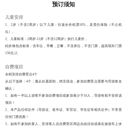
预订须知
建的），情人谷，上弦场，芙蓉隧道等等，最后还
可以从白城小门（也叫北门）出去，到白城海滩逛
儿童安排
逛。
1、2岁（不含2周岁）以下儿童：往返全价机票10%，及责任保险（不占机
【鼓浪屿】 (轮渡船票 ；游览时长：3.5 小时)鼓
位）。
浪屿是全国文明风景旅游区示范点，与厦门岛隔海
2、儿童标准：2周岁-12岁（不含12周岁）执行儿童价，
相望。由于历史原因，中外风格各异的建筑物在此
此价格包含标准：含车位，早餐，正餐，不含床位，不含门票，超高现补门票
地被完好地汇集、保留，有“万国建筑博览”之称。
150元/人
龙头路商业街有诸多火热商铺，小岛还是音乐的沃
自费项目
土，人才辈出，钢琴拥有密度居全国之冠，又得美
全程安排自费景点4个
名“钢琴之岛”、“音乐之乡”。
从以下选择：4个；遵从自愿原则，绝无强迫，参加自费景点需要与导游签名
【毓园】 (大门门票 ；游览时长：30 分钟)林巧稚
确认；
大夫诞生在日光岩下一个教师之家，她是我国现代
1、如有一半以上游客不参加自费项目或参加者少于10人，导游有权不安排该
妇产科医学的奠基人，一生培养和造就了大批医学
项目！
人才，亲自接生了5万多名婴儿，治疗无数妇科病
2、本产品任何证件（导游证、老年证、军官证、学生证等相关证件）不享受
任何门票优惠！
人，而自己却孑然一生，为妇女及儿童健康及为培
3、如有不参加的客人，安排客人在自费景区周边自由活动或者在旅游车上休