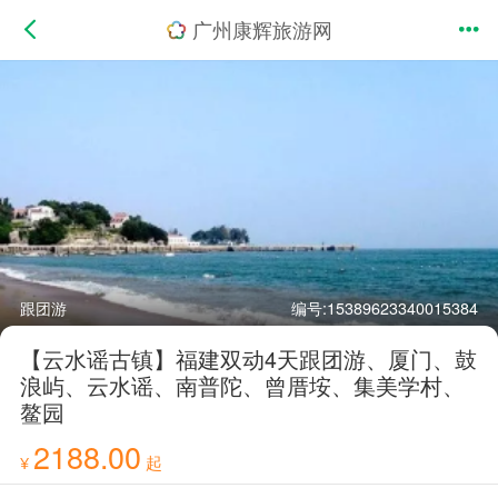
广州康辉旅游网
跟团游
编号:15389623340015384
【云水谣古镇】福建双动4天跟团游、厦门、鼓
浪屿、云水谣、南普陀、曾厝垵、集美学村、
鳌园
2188.00
¥
起