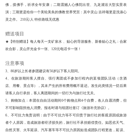
佛，摸佛手，祈求全年安康；二期震撼人心佛陀出世、九龙灌浴大型实景表
部，东至白石炮台与黄厝接壤，西至胡里山炮台，
演；三期更是给你一个美轮美奂的佛教世界梵宫：其中灵山 吉祥颂更是洗涤心
南至环岛路与大担岛隔海相望，北至御屏山西姑
灵之作。 210元/人 特价路线无优惠
岭，三面环山，一面临海，面积约为6.5平方公
赠送项目
里，风景秀丽。
【黄金海岸环岛路】 (0 )厦门环岛路宽60米，双
★【特别赠送】每人每天一支矿泉水 、贴心的导游服务、新春贴心之礼：合家
欢合影，灵山开光金卡一张、120元电话卡一张！
向6车道，为城市一级次干道。机动车道18-24
米，非机动车道6-7米，人行道6-8米，绿化带80-
注意事项
100米；东部环岛路正对小金门、大担、二担诸
3、80岁以上长者参团建议有50岁以下客人陪同。
岛，兼有交通和旅游两大功能。
4、在旅游期间客人擅自、强行离团或不参加行程内的某项团队活动（含酒
【集美学村】 (免门票 )集美学村位于集美旅游区
店、用餐、景点等），其未产生的所有费用概不退还。发生此类情况一切后果
内，为陈嘉庚先生倾资创建，现在已经由国家教委
请客人自行承担，客人离团期间的一切行为与旅行社无关。
5、购物加点：本团在自由活动期间0个购物点和4个自费，各人自愿消费，但
批准统一成为“集美大学”。集美学村有福南大会
不可影响阻扰他人消费。报名时请与组团社签订《旅游补充协议》。
堂、图书馆、体育馆、音乐厅、还有游泳池、龙舟
6、不可抗力免责说明：由于不可抗力等不可归责于旅行社的客观原因或旅游
池、医院、航海俱乐部等设施。集美学村既是钟灵
者个人原因，造成旅游者经济损失的，旅行社不承担赔偿责任。如恶劣天气、
毓秀之地，又是凝集众美的观光风景区。集美学村
自然灾害、火车延误、汽车塞车等不可抗力原因如造成团队行程更改，延误、