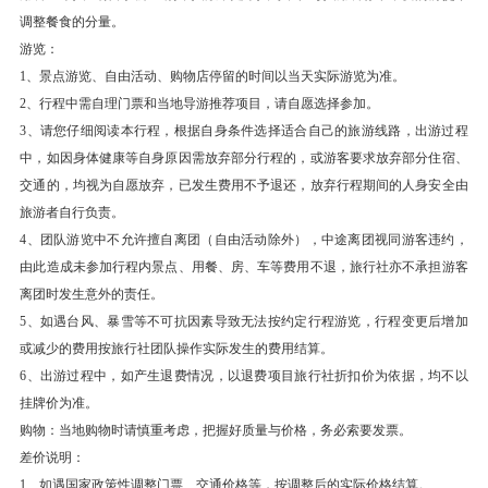
怒、哀、乐的各种表情，漫卷的红旗，薄如纸片，
调整餐食的分量。
高举的干戈，细如笔箸，真是巧夺天工，人间奇
游览：
迹。
1、景点游览、自由活动、购物店停留的时间以当天实际游览为准。
后乘动车返深圳北，深圳北转乘高铁往广州南。
2、行程中需自理门票和当地导游推荐项目，请自愿选择参加。
3、请您仔细阅读本行程，根据自身条件选择适合自己的旅游线路，出游过程
餐饮
中，如因身体健康等自身原因需放弃部分行程的，或游客要求放弃部分住宿、
早餐：有
中餐：有
晚餐：自理
交通的，均视为自愿放弃，已发生费用不予退还，放弃行程期间的人身安全由
旅游者自行负责。
4、团队游览中不允许擅自离团（自由活动除外），中途离团视同游客违约，
由此造成未参加行程内景点、用餐、房、车等费用不退，旅行社亦不承担游客
离团时发生意外的责任。
5、如遇台风、暴雪等不可抗因素导致无法按约定行程游览，行程变更后增加
或减少的费用按旅行社团队操作实际发生的费用结算。
6、出游过程中，如产生退费情况，以退费项目旅行社折扣价为依据，均不以
挂牌价为准。
购物：当地购物时请慎重考虑，把握好质量与价格，务必索要发票。
差价说明：
1、如遇国家政策性调整门票、交通价格等，按调整后的实际价格结算。