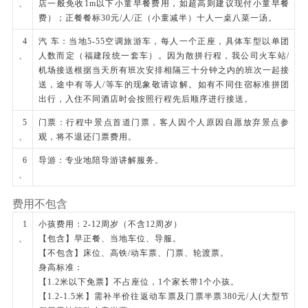
时）曾经的小渔村，现如今小吃汇聚，文艺范十
、
店一般免收1m以下小童早餐费用，如超高则建议现付小童早餐
足。
费）；正餐餐标30元/人/正（小童减半）十人一桌八菜一汤。
期间安排晚餐，后车送酒店入住休息。
4
汽 车：当地5-55空调旅游车，每人一个正座，具体车型以单团
、
人数而定（福建段统一套车）。因为散拼行程，我公司火车站/
餐饮
机场接送根据当天所有班次安排相隔三十分钟之内的班次一起接
送，途中有等人/等车的现象敬请谅解。如有不同住宿标准拼团
早餐：有
中餐：自理
晚餐：有
出行，入住不同酒店时会按照行程先后顺序进行接送。
住宿
5
门票：行程中景点首道门票，客人因个人原因自愿放弃景点参
厦门
、
观，将不退还门票费用。
第3天
厦门北——深圳北——广州南
6
导游：专业地陪导游讲解服务。
、
酒店早餐后，前往闽南佛教圣地之一【南普陀寺】
费用不包含
（游览约40分钟）。后外观著名学府【厦门大
1
小孩费用：2-12周岁（不含12周岁）
学】（自行大门留影纪念）。后登顶【云上厦门-
、
【包含】早正餐、当地车位、导服。
世贸海峡大厦】是福建省内最高的双子塔，在这
【不包含】床位、高铁/动车票、门票、轮渡票。
里，可以俯瞰美丽厦门，远眺台湾海峡，双子塔楼
身高标准：
【1.2米以下免票】不占座位，1个家长带1个小孩。
高300米，观光厅位于双子塔顶层，拥有360°全玻
【1.2-1.5米】需补半价往返动车票及门票半票380元/人(大型节
璃透明视角，坐拥全城最佳风景。还可步行至【演