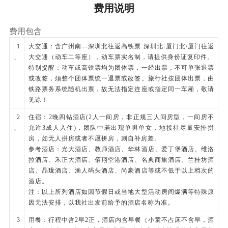
第2天
厦门
费用说明
酒店早餐后，乘坐轮渡前往【鼓浪屿】（轮渡时间
费用包含
约20分钟）（备注：①上鼓浪屿岛的时间以船务
1
大交通：含广州南—深圳北往返高铁票 深圳北-厦门北/厦门往返
公司确认的票务时间为准，到时行程可能会前后调
、
大交通（动车二等座），动车票实名制，请提供身份证复印件。
整；②鼓浪屿上严禁导游使用扩音器，建议游客自
特别提醒：动车或高铁票均为团体票，一经出票，不可单张退票
行租用无线耳麦听详细讲解；③鼓浪屿上特产店、
或改签，须整个团体票统一退票或改签。旅行社按团体出票，由
铁路票务系统随机出票，故无法指定连座或指定同一车厢，敬请
小吃店遍布，游客购买为个人商业行为）；游南洋
见谅！
风情的别墅群，旅游购物龙头路一条街，观“万国
2
住宿：2晚四钻酒店(2人一间房，非正规三人间房型，一间房不
建筑博物馆”之称的鼓浪屿岛；游客可在鼓浪屿
、
允许3成人入住)，团队中若出现单男单女，地接社尽量安排拼
【龙头街】漫步，还可前往【港仔后海滨浴场】：
房，如无人拼房或者不愿拼房，则自补房差。
参考酒店：光大酒店、教师酒店、华林酒店、爱丁堡酒店、维洛
拥有鼓浪屿最美的海滩，是景好、砂好、水质好、
拉酒店、禾正大酒店、佰翔空港酒店、名典商旅酒店、兰桂坊酒
气候好的理想天然海滨浴场。
店、晶珑酒店、渔人码头酒店、尚豪酒店等或不低于以上档次的
酒店。
下午约定时间返回厦门市区，沿途【彩色环岛路】
注：以上所列酒店如因节假日或当地大型活动房间爆满等特殊原
途观世界上最漂亮的马拉松赛道、欣赏无限海岸风
因无法安排，以我社出发前给予的酒店名称为准。
光；前往文艺小村【曾厝垵】（自由活动约1小
3
用餐：行程中含2早2正，酒店内含早餐（小童不占床不含早，酒