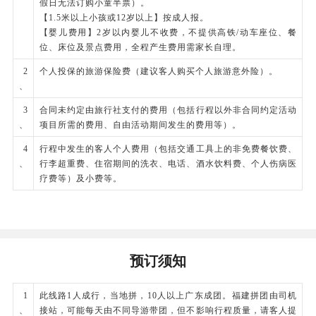
假日无法订购小童半票）。
武大桥观景台】：国内距离海平面最低的高架桥，
【1.5米以上小孩或12岁以上】按成人报。
【婴儿费用】2岁以内婴儿不收费，不提供高铁/动车座位、餐
跨海而建，盘盘旋旋。
位、床位及景点费用，全程产生费用需家长自理。
午餐安排最具老厦门文艺气息的【沙坡尾•吃堡】
2
个人投保的旅游保险费（建议客人购买个人旅游意外险）。
用餐：1-5层汇聚厦门、漳州、泉州三地美食，从
、
味蕾出发，直达闽南传统文化的精华。
3
合同未约定由旅行社支付的费用（包括行程以外非合同约定活动
下午车送动车站，乘动车前往深圳北，后换乘高铁
、
项目所需的费用、自由活动期间发生的费用等）。
返回广州南（晚餐于动车上自行安排），结束愉快
4
行程中发生的客人个人费用（包括交通工具上的非免费餐饮费、
行程。
、
行李超重费、住宿期间的洗衣、电话、酒水饮料费、个人伤病医
疗费等）及小费等。
餐饮
早餐：有
中餐：有
晚餐：自理
预订须知
1
此线路1人成行，当地拼，10人以上广东成团。福建拼团由司机
、
接站，可能每天由不同导游带团，但不影响行程质量，请客人提