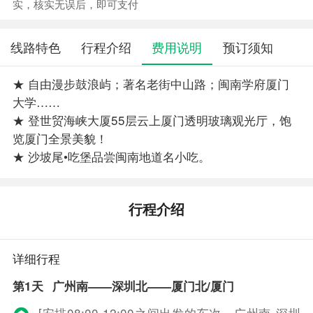
实，核实无误后，即可支付
线路特色
行程介绍
费用说明
预订须知
★ 自由漫步鼓浪屿；著名老街中山路；闽南学府厦门
大学……
★ 登世贸海峡大厦55层云上厦门透明玻璃观光厅，饱
览厦门全景美貌！
★ 沙坡尾•吃堡品尝闽南地道名小吃。
行程介绍
详细行程
第1天
广州南——深圳北——厦门北/厦门
[安排08:00-12:00之间出发的车次，广州南-深圳