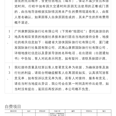
游览的先后顺序，变更住宿地点（城市），保证不减少景点和游
览时间。行程中如有因大交通时间原因无法使用的正餐或门票
的，由当地导游根据实际情况将未产生的费用现退给客人，由客
人签名确认。如果因客人自身原因造成的，其未产生的所有费用
概不退还。
1
广州康辉国际旅行社有限公司（下简称“组团社”）委托旅游目的
2
地具有相应资质的地接社承接本旅行团在当地的接待业务，地接
、
社的相关信息如下：福建省大游侠国际旅行社有限公司、厦门建
发国际旅行社集团有限公司、武夷山康辉国际旅行社有限公司，
详细地接社信息以及委派导游姓名和电话，在出团前（出团通知
书）中告知，客人对此表示同意。如有疑问，请联系操团计调。
1
我社接待质量及结算以客人签署意见单为依据，为确保游客及旅
3
行社的利益，请前台明确提醒客人在离团前如实、认真填写游客
、
意见单，如有投诉以意见单为准。若客人对接待、服务有意见，
请在当时当地提出异议，我公司会在第一时间及时作出处理。如
当时没有提出，返回后再投诉的，本公司概不负责。
自费项目