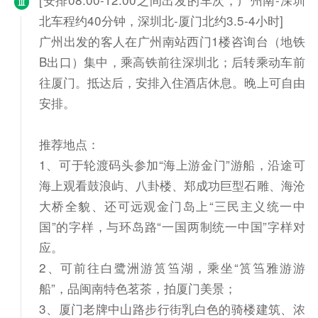
北车程约40分钟，深圳北-厦门北约3.5-4小时]
广州出发的客人在广州南站西门1楼咨询台（地铁
B出口）集中，乘高铁前往深圳北；后转乘动车前
往厦门。抵达后，安排入住酒店休息。晚上可自由
安排。
推荐地点：
1、可于轮渡码头参加“海上游金门”游船，沿途可
海上观看鼓浪屿、八卦楼、郑成功巨型石雕、海沧
大桥全貌、还可远观金门岛上“三民主义统一中
国”的字样，与环岛路“一国两制统一中国”字样对
应。
2、可前往白鹭洲游筼筜湖，乘坐“筼筜雅游游
船”，品闽南特色茗茶，拍厦门美景；
3、厦门老牌中山路步行街乳白色的骑楼建筑、浓