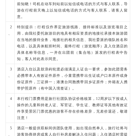
前知晓！司机在动车到站前以短信或电话的方式与客人联系，导
游在行程前天晚上以短信或电话的方式与客人联系，请客人留
意。
2
特别提示：行程仅作界定旅游线路、接待标准以及游览项目之
、
用，由我社委托旅游目的地具有相应资质的地接社承接本旅游团
在当地的接待业务，地接社的相关信息、我社委派的领队姓名和
电话，以及具体航班时间、最终行程（游览顺序）及入住酒店的
具体名称等信息，一并在出团前（集合地）派发的行程表中告
知，客人对此表示同意。
3
酒店入住以及鼓浪屿轮渡必须满足人证合一要求，参加此团需务
、
必携带本人有效证件原件，小童需携带出生证或户口本原件或身
份证原件，三证择一；港澳台同胞携带回乡证原件；外籍友人携
带护照原件（有中国入境签证）。
4
本行程门票费用是旅行社团队协议价格核算，12周岁以下按成人
、
操作的儿童和持老人证、军官证、学生证、教师证等其他有效证
件享受景区门票优惠的游客不存在价格差异，无差价退还，敬请
注意！
5
酒店一般提供双标间供团队使用，如出现自然单人，旅行社将与
、
游客协商拼房或客人自行补房差解决入住问题；入住酒店时需提