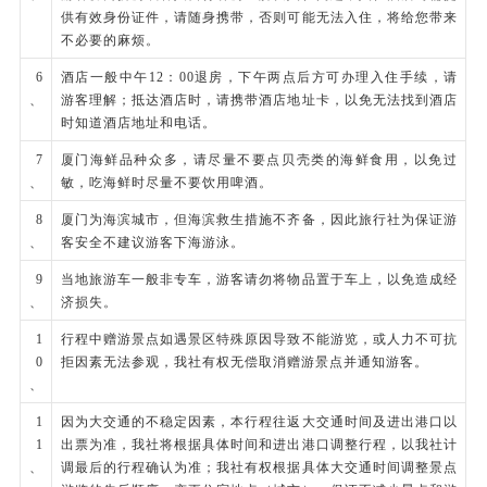
供有效身份证件，请随身携带，否则可能无法入住，将给您带来
不必要的麻烦。
6
酒店一般中午12：00退房，下午两点后方可办理入住手续，请
、
游客理解；抵达酒店时，请携带酒店地址卡，以免无法找到酒店
时知道酒店地址和电话。
7
厦门海鲜品种众多，请尽量不要点贝壳类的海鲜食用，以免过
、
敏，吃海鲜时尽量不要饮用啤酒。
8
厦门为海滨城市，但海滨救生措施不齐备，因此旅行社为保证游
、
客安全不建议游客下海游泳。
9
当地旅游车一般非专车，游客请勿将物品置于车上，以免造成经
、
济损失。
1
行程中赠游景点如遇景区特殊原因导致不能游览，或人力不可抗
0
拒因素无法参观，我社有权无偿取消赠游景点并通知游客。
、
1
因为大交通的不稳定因素，本行程往返大交通时间及进出港口以
1
出票为准，我社将根据具体时间和进出港口调整行程，以我社计
、
调最后的行程确认为准；我社有权根据具体大交通时间调整景点