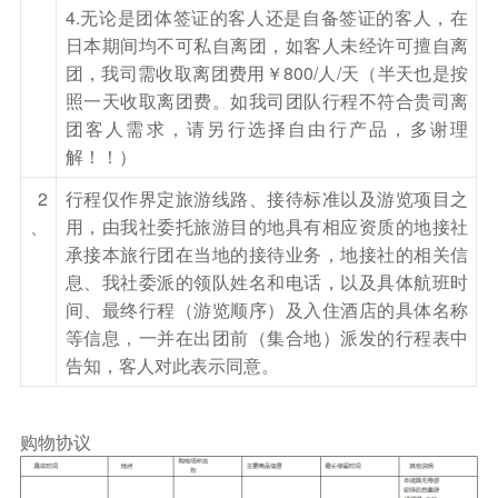
4.无论是团体签证的客人还是自备签证的客人，在
【登别地狱谷】在登别温泉街尽头奇形诡异的谷地
日本期间均不可私自离团，如客人未经许可擅自离
称为地狱谷，乃1万年前笠山爆发形成。岩石间喷
团，我司需收取离团费用￥800/人/天（半天也是按
照一天收取离团费。如我司团队行程不符合贵司离
出的天然瓦斯使这一带烟雾迷漫，若在秋日遍谷枫
团客人需求，请另行选择自由行产品，多谢理
红时游览，当下美景，是地狱也是天堂。
解！！）
【昭和新山熊牧场】参观北海道最有人气熊牧场，
2
行程仅作界定旅游线路、接待标准以及游览项目之
嬉戏憨态可掬的大灰熊。
、
用，由我社委托旅游目的地具有相应资质的地接社
【昭和新山，有珠火山】昭和新山则是由火山喷发
承接本旅行团在当地的接待业务，地接社的相关信
形成的火山，而有珠山在2000年时曾经有过火山
息、我社委派的领队姓名和电话，以及具体航班时
喷发。两座山附近一带至今仍冒烟不绝，远眺秋季
间、最终行程（游览顺序）及入住酒店的具体名称
红叶美景，教人以为景色是由火山燃烧造成。
等信息，一并在出团前（集合地）派发的行程表中
【洞爷湖】洞爷湖是一座火口湖，湖水终年不冻，
告知，客人对此表示同意。
每到秋天，湖畔红叶铺天盖地，美不胜收，每年4
月到10月底更会举行烟火祭典，璀璨的烟火在湖
购物协议
面上绽开，炫丽的景色加上秋季枫景格外动人。
【洞爷湖足汤浴体验】 日本的不冻湖，一年四季