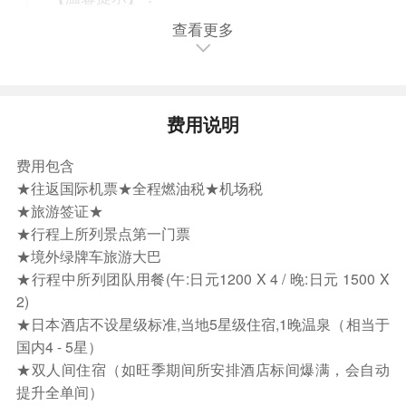
1.雪场活动不包括客人的意外保险, 如发生意外客
查看更多
人需自行负责相关损失及医疗费, 建议客人出发前
自行购买保险.
2.北海道冬天下雪机率频繁,建议旅客带防滑好行
费用说明
走的鞋子(或加防滑垫)并穿着方便运动的衣服。
3.因气候因素，雪场的开放时间,视乎雪量以定,以
费用包含
乐园公布为准,敬请理解。
★往返国际机票★全程燃油税★机场税
4.小孩或年长者须由同行大人陪同，3岁以下小童
★旅游签证★
为安全考虑，恕不安排,以维护安全，敬请谅察。
★行程上所列景点第一门票
★境外绿牌车旅游大巴
特别报告: 如北国优骏公园雪量不足,活动停止开
★行程中所列团队用餐(午:日元1200 X 4 / 晚:日元 1500 X
放,改为前往登别伊达时代村代替,不退费用,敬请谅
2)
解!
★日本酒店不设星级标准,当地5星级住宿,1晚温泉（相当于
国内4 - 5星）
【小樽渔港】在北海道西部，面临石狩湾，约在
★双人间住宿（如旺季期间所安排酒店标间爆满，会自动
100年前作为北海道的海上大门发展起来，被人称
提升全单间）