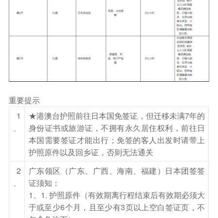
荡漾着清丽的湖水。一边观赏洞爷湖的美丽景色，
一边漫步热气漂浮的温泉街，在设计优雅的足汤泡
泡，感觉非常舒服 (请自备小毛巾)
【洞爷湖展望台】在数万年前火山爆发后，形成周
围约36.5公里的火口湖。湖上有大岛、观音岛、
弁天岛、馒头岛等湖中岛，一览洞爷湖的全貌为你
此行留下美丽的倩影。湖畔周边是泉量丰富的温泉
重要提示
地，到处都设有可入浴泡汤的设施。
1
★港澳台护照前往日本国免签证，但迁移未满7年的
、
身份证书或旅游证，不拥有永久居住权利，前往日
餐饮
本国需要签证才能出行；免签的客人出发时请带上
早餐：酒店内
中餐：海鲜石狩锅
晚餐：温泉内迎
护照原件以及回乡证，否则无法通关
宾会席料理 或 环球国际美食自助歺
2
广东领区（广东、广西、海南、福建）日本团签签
住宿
、
证须知：
札幌 或 定山溪 或 洞爷湖 或 登别 或同级温泉酒店
1、1. 护照原件（有效期离行程结束后有效期必须大
于或至少6个月，且至少有3页以上空白签证页，不
第4天
北海道 【雪上摩托车乐园】: 可自费体验雪地