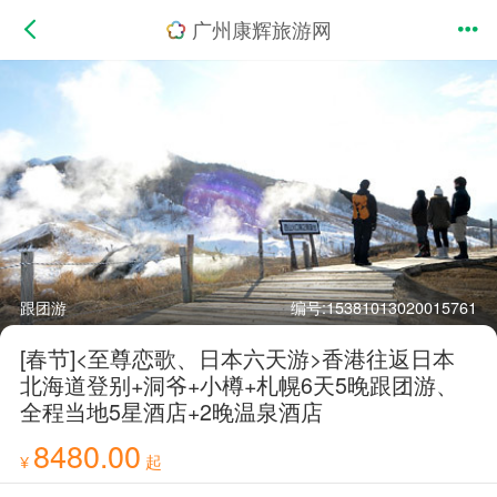
广州康辉旅游网
跟团游
编号:15381013020015761
[春节]<至尊恋歌、日本六天游>香港往返日本
北海道登别+洞爷+小樽+札幌6天5晚跟团游、
全程当地5星酒店+2晚温泉酒店
8480.00
¥
起