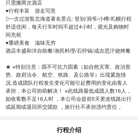
只需搬两次酒店
♥行程丰富 游走写意
一次过游覧北海道著名景点: 登别/洞爷/小樽/札幌行程
舒适优闲，每天行车时间不超过4小时，观光及购物时
间充裕
♥重磅美食 滋味无穷
酒店丰盛和洋自助餐/渔民料理/石狩锅/成吉思汗烧烤餐
★ ※特别注意：因不可抗力因素（如自然灾害、政治形
势、政府法令、航空、铁路、及公路等）出现紧急情
况,造成团队行程发生变化可能引起费用的变化由客人
承担，本公司协助解决！ ※此线路最低成团人数16人，
如收客数不足16人时 ，本公司会提前5天更改线路出行
或延期或退回所交团款 ，旅行社不承担违约责任 。
行程介绍