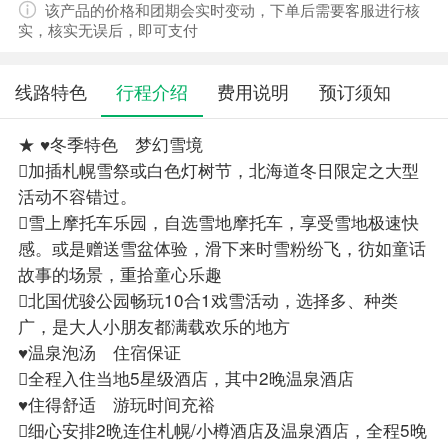
该产品的价格和团期会实时变动，下单后需要客服进行核
实，核实无误后，即可支付
线路特色
行程介绍
费用说明
预订须知
★ ♥冬季特色 梦幻雪境
加插札幌雪祭或白色灯树节，北海道冬日限定之大型
活动不容错过。
雪上摩托车乐园，自选雪地摩托车，享受雪地极速快
感。或是赠送雪盆体验，滑下来时雪粉纷飞，彷如童话
故事的场景，重拾童心乐趣
北国优骏公园畅玩10合1戏雪活动，选择多、种类
广，是大人小朋友都满载欢乐的地方
♥温泉泡汤 住宿保证
全程入住当地5星级酒店，其中2晚温泉酒店
♥住得舒适 游玩时间充裕
细心安排2晩连住札幌/小樽酒店及温泉酒店，全程5晚