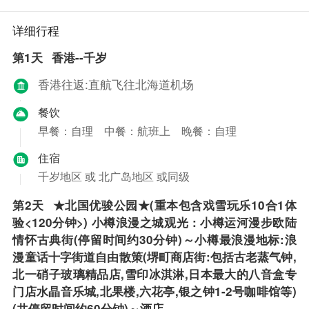
详细行程
第1天
香港--千岁
香港往返:直航飞往北海道机场
餐饮
早餐：自理
中餐：航班上
晚餐：自理
住宿
千岁地区 或 北广岛地区 或同级
第2天
★北国优骏公园★(重本包含戏雪玩乐10合1体
验<120分钟>) 小樽浪漫之城观光 : 小樽运河漫步欧陆
情怀古典街(停留时间约30分钟)～小樽最浪漫地标:浪
漫童话十字街道自由散策(堺町商店街:包括古老蒸气钟,
北一硝子玻璃精品店,雪印冰淇淋,日本最大的八音盒专
门店水晶音乐城,北果楼,六花亭,银之钟1-2号咖啡馆等)
(共停留时间约60分钟)～酒店