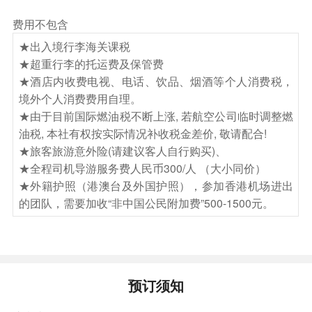
为“北方的华尔街”。昔日运河里曾拥挤着无数装卸
费用不包含
货物的舢板，一派繁忙景象。如今这些仓库建筑都
★出入境行李海关课税
改成了玻璃工艺品商店、茶馆、餐厅和大型商铺。
★超重行李的托运费及保管费
石板街道和两旁亮起的汽油灯使城市充满了怀旧气
★酒店内收费电视、电话、饮品、烟酒等个人消费税，
氛，让人感到十分亲切温暖。
境外个人消费费用自理。
【小樽运河红砖仓库群】小樽运河沿岸的红砖仓
★由于目前国际燃油税不断上涨, 若航空公司临时调整燃
库，印证了小樽身为国际港都的全盛时间，小樽运
油税, 本社有权按实际情况补收税金差价, 敬请配合!
河现虽已失去旧日的经济作用，但岸边的石仓库仍
★旅客旅游意外险(请建议客人自行购买)、
★全程司机导游服务费人民币300/人 （大小同价）
然保留，化身为餐厅、酒吧等，热闹依然，与运河
★外籍护照（港澳台及外国护照），参加香港机场进出
组合成一幅美丽的风景画，是北海道观光的胜景。
的团队，需要加收“非中国公民附加费”500-1500元。
【小樽运河】参观日本唯一富有欧洲风情，在此可
与家人朋友漫步于古老运河街道里，周围并排着明
治时代开始，由红砖灰瓦所建造的仓库群，运河旁
宁静中飘流着悠悠气息。
预订须知
【小樽最浪漫地标--童话十字路口】是小樽极具代
表性的特色地景，街道周围完整保留许多日本明治