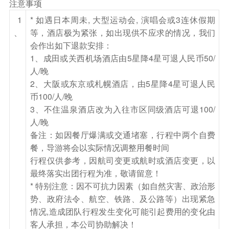
注意事项
到大正年间(约于19世纪末至20世纪初)所建造的
1
* 如遇日本周未, 大型运动会, 演唱会或3连休假期
欧式楼房，这些建筑经过百年岁月风霜的洗礼，淬
、
等，酒店极为紧张，如出现供不应求的情况，我们
炼出风格独具的历史韵味，让许多外地游客对这有
会作出如下退款安排：
1、成田或关西机场酒店由5星降4星可退人民币50/
如童话故事般的美丽场景着迷不已，纷纷在此驻足
人/晚
摄影、仔细品味在地风华。
2、大阪或东京或札幌酒店，由5星降4星可退人民
餐饮
币100/人/晚
早餐：酒店内
中餐：渔民料理
晚餐：温泉内迎宾
3、不住温泉酒店改为入往市区同级酒店可退100/
会席料理 或 环球国际美食自助歺
人/晚
备注：如因餐厅爆满或交通堵塞，行程中两个自费
住宿
餐，导游将会以实际情况调整用餐时间
札幌 或 定山溪 或 洞爷湖 或 登别 或同级温泉酒店
行程仅供参考，因航司变更或航时或酒店变更，以
最终落实出团行程为准，敬请留意！
第3天
登别地狱谷 (停留时间约30分钟)～温泉街(停留
* 特别注意：因不可抗力因素（如自然灾害、政治形
时间约20分钟)～昭和新山熊牧场（可自费买蔬果喂饲
势、政府法令、航空、铁路、及公路等）出现紧急
北海道黑熊）～昭和新山(远眺有珠火山) (共停留时间
情况,造成团队行程发生变化可能引起费用的变化由
约30分钟)～洞爷湖畔公园～足汤浴体验(共停留时间约
客人承担，本公司协助解决！
30分钟)～洞爷湖展望台(停留时间约30分钟)～酒店