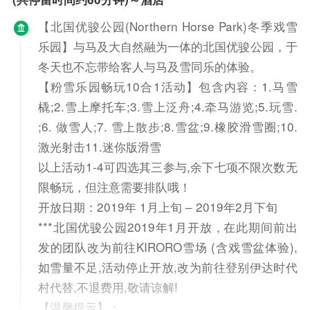
【北国优骏公园(Northern Horse Park)冬季戏雪
乐园】与马及大自然融为一体的北国优骏公园，于
冬天也不忘带给客人与马及雪同乐的体验。
【粉雪乐园畅玩10合1活动】包含内容：1.马雪
橇;2.雪上摩托车;3.雪上泛舟;4.牵马游览;5.玩雪.
;6. 做雪人;7. 雪上散步;8.雪盆;9.橡胶滑雪圈;10.
激光射击11.迷你版滑雪
以上活动1-4可四选其三参与,余下七项不限次数无
限畅玩，但注意需要排队哦！
开放日期：2019年 1月上旬 – 2019年2月下旬
***北国优骏公园2019年1月开放 , 在此期间前出
发的团队改为前往KIRORO雪场 (含戏雪盆体验),
如雪量不足,活动停止开放,改为前往登别伊达时代
村代替,不退费用,敬请谅解!
【温馨提示】：