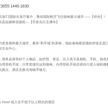
5 1440-1630
机场T2国际出发厅集中，乘坐国际航空飞往缅甸最大城市——【仰光】!
伙及姑娘鲜花接机—【乔多吉白玉佛寺】
的原首都和最大城市，素有“和平城”的美称，地处缅甸最富饶的伊洛瓦底
和文化中心。
，请务必保管好个人物品，如护照、签证、出入境卡及相机、手机、钱包
办理登机手续，行李直接托运到缅甸。办理登机手续后请自行进入候机楼
兑换点、酒店兑换当地钱币缅元。
Life Hotel 或入住不低于以上档次的酒店