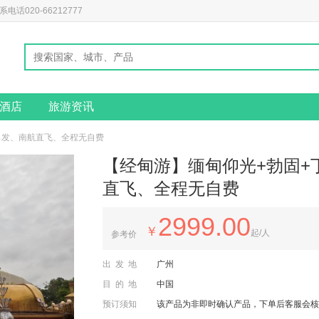
020-66212777
酒店
旅游资讯
州出发、南航直飞、全程无自费
【经甸游】缅甸仰光+勃固+
直飞、全程无自费
2999.00
￥
起/人
参考价
出发地
广州
目的地
中国
预订须知
该产品为非即时确认产品，下单后客服会核