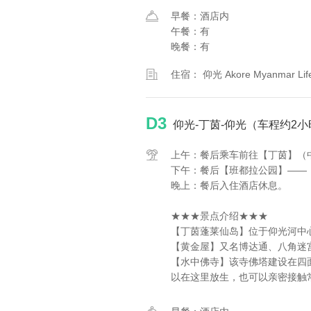
早餐：酒店内
午餐：有
晚餐：有
住宿： 仰光 Akore Myanmar 
D3
仰光-丁茵-仰光（车程约2小
上午：餐后乘车前往【丁茵】（
下午：餐后【班都拉公园】——
晚上：餐后入住酒店休息。
★★★景点介绍★★★
【丁茵蓬莱仙岛】位于仰光河中
【黄金屋】又名博达通、八角迷
【水中佛寺】该寺佛塔建设在四
以在这里放生，也可以亲密接触