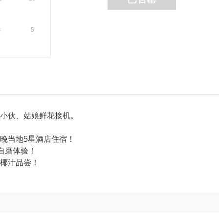
4
5
甸小伙、姑娘鲜花接机。
晚当地5星酒店住宿！
”自磨体验！
态椰汁品尝！