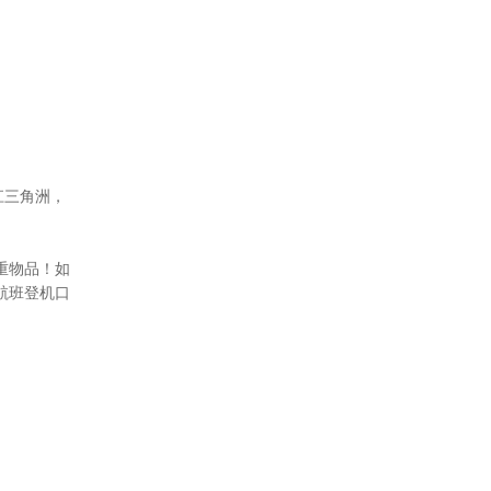
江三角洲，
重物品！如
航班登机口