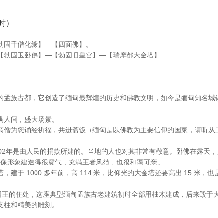
时）
勃固千僧化缘】—【四面佛】。
【勃固玉卧佛】—【勃固旧皇宫】—【瑞摩都大金塔】
的孟族古都，它创造了缅甸最辉煌的历史和佛教文明，如今是缅甸知名城
满人间，盛大场景。
高僧为您诵经祈福，共进斋饭（缅甸是以佛教为主要信仰的国家，请听从
02年是由人民的捐款所建的。当地的人也对其非常有敬意。卧佛在露天，距
不远。这个佛像形象建造得很霸气，充满王者风范，也很和蔼可亲。
建于 1000 多年前，高 114 米，比仰光的大金塔还要高出 15 米，
吁国王的住处，这座典型缅甸孟族古老建筑初时全部用柚木建成，后来毁于大火
支柱和精美的雕刻。