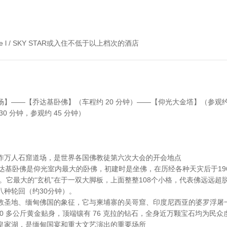
Hote l / SKY STAR或入住不低于以上档次的酒店
】——【乔达基卧佛】（车程约 20 分钟）——【仰光大金塔】（参观约 
0 分钟，参观约 45 分钟）
作万人石窟道场，是世界各国佛教徒第六次大会的开会地点
达基卧佛是仰光室内最大的卧佛，初建时是坐佛，在历经各种天灾后于19
佛。它最大的“玄机”在于一双大脚板，上面整整108个小格，代表佛远远超
八种轮回（约30分钟）。
教圣地、缅甸佛国的象征，它与柬埔寨的吴哥窟、印度尼西亚的婆罗浮屠
00 多公斤黄金贴身，顶端镶有 76 克拉的钻石，全身近万颗宝石均为民
皇家湖，是缅甸国宴和重大文艺演出的重要场所