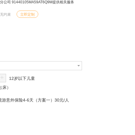
 91440105MA59AT6Q9M提供相关服务
由无约束
立即定制
+
12岁以下儿童
不占床）
游意外保险4-6天（方案一）30元/人