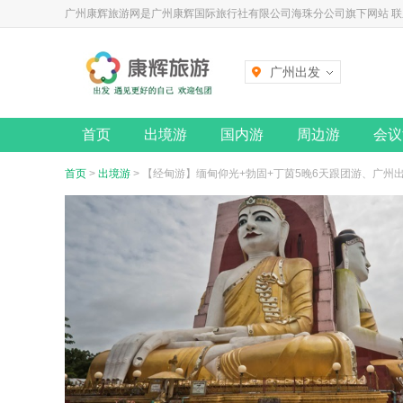
广州康辉旅游网是广州康辉国际旅行社有限公司海珠分公司旗下网站 联系电话
广州出发
首页
出境游
国内游
周边游
会议
首页
>
出境游
> 【经甸游】缅甸仰光+勃固+丁茵5晚6天跟团游、广