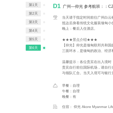
D1
第1天
广州—仰光 参考航班：：CZ305
第2天
当天请于指定时间前往广州白云
第3天
抵达后身着传统文化服装缅甸小
晚上：餐后入住酒店。
第4天
第5天
★★★景点介绍★★★
【仰光】仰光是缅甸联邦共和国
第6天
三面环水，是缅甸的政治、经济
温馨提示：各位贵宾在出入境时
贵宾自行前往国际机场，请自行
与领队汇合。当天入境可与银行
早餐：自理
午餐：自理
晚餐：有
住宿： 仰光 Akore Myanmar 