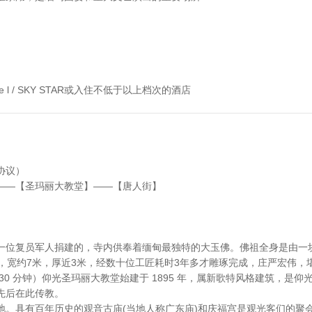
Hote l / SKY STAR或入住不低于以上档次的酒店
协议）
——【圣玛丽大教堂】——【唐人街】
一位复员军人捐建的，寺内供奉着缅甸最独特的大玉佛。佛祖全身是由一块
，宽约7米，厚近3米，经数十位工匠耗时3年多才雕琢完成，庄严宏伟，
30 分钟）仰光圣玛丽大教堂始建于 1895 年，属新歌特风格建筑，是仰
先后在此传教。
地。具有百年历史的观音古庙(当地人称广东庙)和庆福宫是观光客们的聚