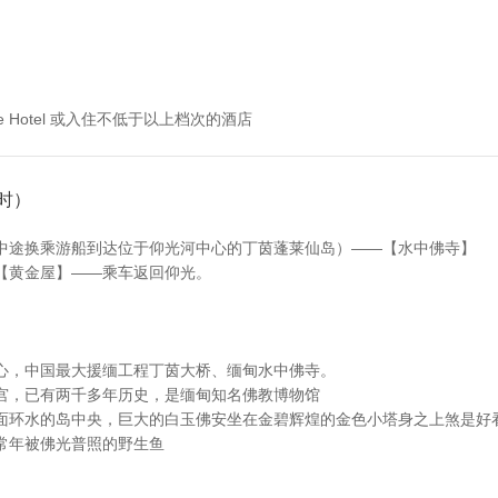
Life Hotel 或入住不低于以上档次的酒店
时）
中途换乘游船到达位于仰光河中心的丁茵蓬莱仙岛）——【水中佛寺】
【黄金屋】——乘车返回仰光。
心，中国最大援缅工程丁茵大桥、缅甸水中佛寺。
宫，已有两千多年历史，是缅甸知名佛教博物馆
面环水的岛中央，巨大的白玉佛安坐在金碧辉煌的金色小塔身之上煞是好
常年被佛光普照的野生鱼