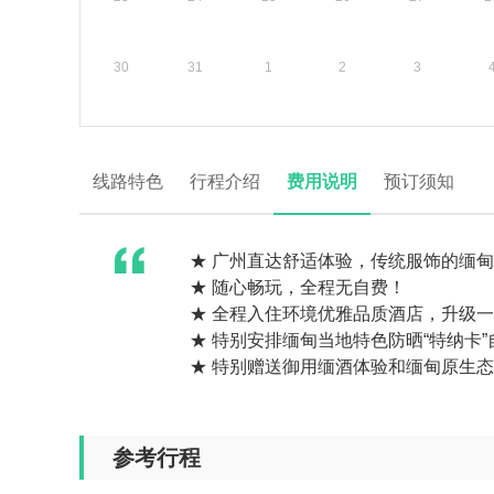
30
31
1
2
3
线路特色
行程介绍
费用说明
预订须知
★ 广州直达舒适体验，传统服饰的缅
★ 随心畅玩，全程无自费！
★ 全程入住环境优雅品质酒店，升级一
★ 特别安排缅甸当地特色防晒“特纳卡
★ 特别赠送御用缅酒体验和缅甸原生
参考行程