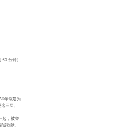
60 分钟）
66年修建为
脱这三层、
一起，被誉
众虔诚敬献。