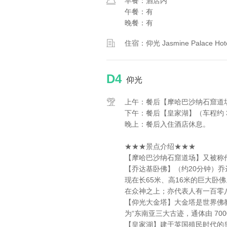
早餐：酒店内
午餐：有
晚餐：有
住宿：仰光 Jasmine Palace 
D4
仰光
上午：餐后【摩哈巴沙纳石窟道场
下午：餐后【皇家湖】（车程约 3
晚上：餐后入住酒店休息。
★★★景点介绍★★★
【摩哈巴沙纳石窟道场】又被称
【乔达基卧佛】（约20分钟）乔
现在长65米、高16米的巨大卧
在众神之上；亦代表人有一百零
【仰光大金塔】大金塔是世界佛
为“东南亚三大古迹，通体由 70
【皇家湖】建于英国殖民时代的