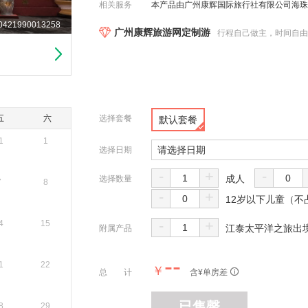
相关服务
本产品由广州康辉国际旅行社有限公司海珠分公司
421990013258
广州康辉旅游网定制游
行程自己做主，时间自
五
六
选择套餐
默认套餐
1
1
请选择日期
选择日期
-
+
-
成人
选择数量
7
8
-
+
12岁以下儿童（
-
+
4
15
江泰太平洋之旅出境
附属产品
--
1
22
￥
总 计
含¥
单房差
已售罄
8
29