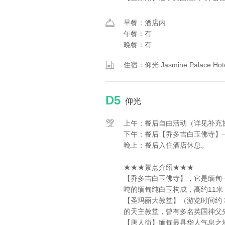
早餐：酒店内
午餐：有
晚餐：有
住宿：仰光 Jasmine Palace 
D5
仰光
上午：餐后自由活动（详见补充
下午：餐后【乔多吉白玉佛寺】
晚上：餐后入住酒店休息。
★★★景点介绍★★★
【乔多吉白玉佛寺】，它是缅甸
吨的缅甸纯白玉构成，高约11米
【圣玛丽大教堂】（游览时间约 
的天主教堂，曾有多名英国神父
【唐人街】缅甸最具华人气息之