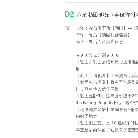
D2
仰光-勃固-仰光（车程约2小
上午：餐后驱车前【勃固】—【
下午：餐后【勃固礼佛斋宴】—
晚上：餐后入住酒店休息。
★★★景点介绍★★★
【勃固】勃固是缅甸历史上著名
府
【勃固千僧化缘】全民施舍，爱
【勃固礼佛斋宴】将有可能得到
排，尊重他人信仰习惯）
【勃固玉卧佛】这尊卧佛建于20
tha lyaung Pagoda
【瑞摩都大金塔】缅甸最高的佛塔，
佛教圣地之一
【勃固旧王宫】是 16 世纪东
年重建后尚保留了它原有的重要