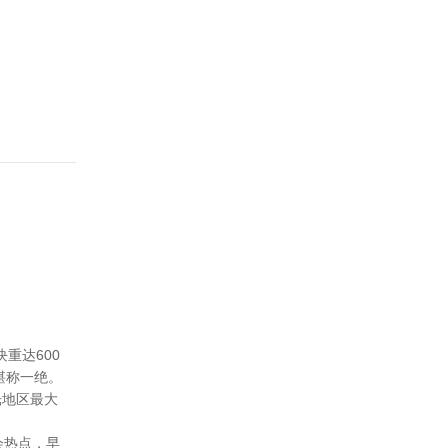
重达600
堪称一绝。
光地区最大
会热点，早