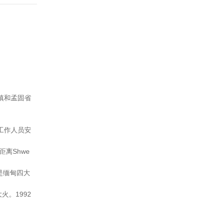
镇和孟固省
工作人员安
离Shwe
也是缅甸四大
。1992