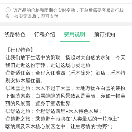
该产品的价格和团期会实时变动，下单后需要客服进行核
实，核实无误后，即可支付
线路特色
行程介绍
费用说明
预订须知
【行程特色】
让我们放下生活中的繁琐，扬起对大自然的求知，今天
我们走近这份宁静，走进这场心灵之旅
◎舒适住宿：全程入住准四（禾木除外）酒店，禾木特
别安排木屋住宿。
◎冰雪之旅：禾木下起了大雪，天地万物在白雪的装扮
下银装素裹，白雪皑皑的风景致甚是美丽，宛如一幅美
丽的风景画，置身于童话世界；
◎舒适之旅：全程舒适四星+禾木特色木屋；
◎越野之旅：乘越野车驰骋在“人类最后的一片净土”--
喀纳斯及禾木核心景区之中，让您尽情的“撒野”；