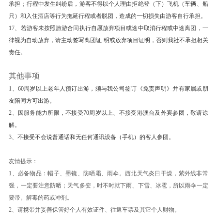
承担；行程中发生纠纷后，游客不得以个人理由拒绝登（下）飞机（车辆、船
水清澈，晶莹如玉，清纯怡人；四周群山环抱，绿
只）和入住酒店等行为拖延行程或者脱团，造成的一切损失由游客自行承担。
草如茵，野花似锦，有“天山明珠”盛誉；挺拔、苍
17、若游客未按照旅游合同执行自愿放弃项目或途中取消行程或中途离团，一
翠的云杉、塔松，漫山遍岭，遮天蔽日，俨然一幅
律视为自动放弃，请主动签写离团证 明或放弃项目证明，否则我社不承担相关
大自然的美丽画卷。 天池自然保护区可分为“大天
责任。
池北坡游览区”、“大天池游览区”、“十万罗汉涅般
其他事项
木山游览区”、“娘娘庙游览区”和“博格达峰北坡游
1、60周岁以上老年人预订出游，须与我公司签订《免责声明》并有家属或朋
览区”，每区八景，五区四十景。同时，天山天池
友陪同方可出游。
具有包括排名世界前列的第四纪高山冰渍湖等五个
2、因服务能力所限，不接受70周岁以上、不接受港澳台及外宾参团，敬请谅
方面的世界级特征。
解。
后前往参观【野马古生态园】
3、不接受不会说普通话和无任何通讯设备（手机）的客人参团。
【野马生态园】 (门票 ；游览时长：2 小时)特色1
友情提示：
集硅化木园、陨石园等为一体的古生态园-白垩纪
1、必备物品：帽子、墨镜、防晒霜、雨伞。西北天气炎日干燥，紫外线非常
时期的西域大地，苏铁和蕨类植物针叶树繁盛，恐
强，一定要注意防晒；天气多变，时不时就下雨、下雪、冰雹，所以雨伞一定
龙出没。一个山崩地裂的暗夜，让森林倾覆、恐龙
要带。解毒的药或冲剂。
消失。 亿万年后，这片森林又重现大地。现在，
2、请携带并妥善保管好个人有效证件、往返车票及其它个人财物。