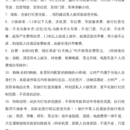
多沟谷，主要有桃儿沟、木头沟、吐峪沟、连木沁
导游，负责驾驶、安排住宿、安排门票，简单讲解介绍。
沟、苏伯沟等。而这些沟谷中却绿荫蔽日，风景秀
7、保险：含旅行社责任险，，强烈建议客人购买旅游意外险。
丽，流水潺潺，瓜果飘香。
8、小孩标准：1.2米以下儿童。含机票、车位费、导游服务费、旅行社责任
游览与“万里长城”、“京杭大运河”并称为古代三大
险；不含乌鲁木齐-北屯/北屯-乌鲁木齐火车票，不含门票、不占床、不含早
文明工程的【坎儿井】、
餐，超高产生费用自理，1.2米以上按成人操作。如酒店提供早餐，而小孩不占
【坎儿井】 (坎儿井 ；游览时长：40 分钟) 坎儿
床，则须按入住酒店收费标准，由家长现付早餐费。
井，是"井穴"的意思。是中华文明的产物，是荒漠
9、自费：全程0自费。我社承诺“白天晚上”均不推荐自费景点。（特殊项目
地区利用地坡度引下水进行自由灌溉的工程，普遍
如：游船，漂流等水上娱乐、特色餐、歌舞晚宴、景点升级、电瓶车及个人消
费项目等除外）
于中国新疆吐鲁番地区。坎儿井与万里长城、京杭
10、购物:全程0购物。各景区内配套的购物的小商铺、土特产均属于当地人自
大运河并称为中国古代三大工程。吐鲁番的坎儿井
身行为，各延途停留点均有旅游纪念品，纪念照片，法物流通处，土特产，小
总数达1100多条，全长约5000公里。
卖部各物品出售，非旅行社提供服务，特别是私人小贩售卖，更不在旅行社控
下午游览【葡萄庄园】位于吐鲁番市区，庄园属于
制范围，不买请勿还价。
国家2A级景区，园内种植有吐鲁番特色的各种葡
10、特殊说明：此价为打包价优惠价，不再有年龄和证件等相关优惠。此行程
萄，如：无核白、马奶子、木纳格、比加干、香
顺序只做参考，实际走团行程以游览为准！！旅行中客人自愿放弃旅行项目
（如：用房、用餐、用车、景点等）或中途脱团、退团，地接费用一律不退。
妃、西姆雷特等。还种植有桑、杏、核桃等各种水
大交通根据相关政策扣除损失（特价机票，因客人自身原因，不退不改，只退
果！季节原因，有些水果或者树木无法看到,敬请