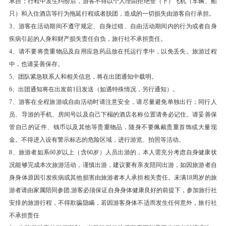
承担；行程中发生纠纷后，游客不得以个人理由拒绝登（下）飞机（车辆、船
泊，喀纳斯湖雪峰耸峙绿坡墨林，湖光山色美不胜
只）和入住酒店等行为拖延行程或者脱团，造成的一切损失由游客自行承担。
收，被誉为“人间仙境、神的花园”。 “喀纳斯”是蒙
3、游客在活动期间不遵守规定、自身过错、自由活动期间内的行为或者自身
古语，意为“美丽而神秘的湖”。喀纳斯湖位于新疆
疾病引起的人身和财产损失责任自负，旅行社不承担责任。
4、请不要将贵重物品及自用应急药品放在托运行李中，以免丢失。旅游过程
维吾尔自治区阿勒泰地区布尔津县北部，湖水来自
中，也请妥善保存。
奎屯、友谊峰等山的冰川融水和当地降水，湖面海
5、团队紧急联系人和相关信息，将在出团通知中载明。
拔1374米，面积45.73㎞²，湖泊最深处高程
6、出团通知将在出发前1日发送（如遇特殊情况，另行通知）。
1181.5米，湖深188.5米，蓄水量达53.8亿立方
7、游客在全程旅游或自由活动时请注意安全，请尽量避免单独出行；同行人
米，是中国最深的冰碛堰塞湖，是一个坐落在阿尔
员、导游的手机、房间号以及自己下榻的酒店名称位置请务必记住。请妥善保
泰深山密林中的高山湖泊、内陆淡水湖。 喀纳斯
管自己的证件、钱币以及其他等贵重物品，随身不要佩戴贵重首饰或大量现
金。不得进入设有警示标志的危险区域，进行游览、拍照等活动。
湖景区由高山、河流、森林、湖泊、草原等奇异的
8、旅游者如系60岁以上（含60岁）人员出游的，本人需充分考虑自身健康状
自然景观、成吉思汗西征军点将台、古代岩画等历
况能够完成本次旅游活动，谨慎出游，建议要有亲友陪同出游，如因旅游者自
史文化遗迹与蒙古族图瓦人独特的民俗风情于一
身身体原因引发疾病或其他损害由旅游者本人承担相关责任。未满18周岁的旅
体，有驼颈湾、变色湖、卧龙湾、观鱼台等主要景
游者请由家属陪同参团.游客必须保证自身身体健康良好的前提下，参加旅行社
点，具有极高的旅游观光、自然保护、科学考察和
安排的旅游行程，不得欺骗隐瞒，若因游客身体不适而发生任何意外，旅行社
历史文化价值。 喀纳斯湖有几大奇观，一是千米
不承担责任