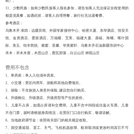
税）。
见谅！后走进【维吾尔族农家】：感受维吾尔族原
11、少数民族：如有少数民族客人报名参加，请告知客人无法保证全程使用的
汁原味历史、文化、人文和民俗风情。后返回乌市
都是清真餐，如遇此状，请客人自理用餐，旅行社无法退餐费。
乘火车前往北屯（乌市至北屯途中无地接导游陪
参考酒店：
同，请知悉）。
乌鲁木齐 准四：边疆宾馆、外国专家接待中心、哈密大厦、东华酒店、恒安天
悦、金质酒店、爱派酒店、万福楼、艾美、福建大厦、鼎福、海螺、喀什国
温馨提示：乌市-北屯火车硬卧。不接受尽量安排
际、美玉、恒丰凯悦、紫蜜、亚馨、华美紫轩、乌鲁木齐石油新疆培训中心
中下铺的要求和同张订单客人必须在同一个车厢的
禾木：禾木木屋，木思山庄，图瓦部落，白云山庄 神苑山庄
要求，敬请见谅。
费用不包含
餐饮
1、单房差：单人入住须补房差。
早餐：有
中餐：自理
晚餐：自理
2、小交通：景区内用车、游船和其他自费项目。
住宿
3、保险：不含旅游人身意外保险, 建议您自行购买。
住火车上
4、升级舱位、升级酒店、升级房型等产生的差价。
5、儿童不占床，如需占床请补交费用。儿童不含中间段或往返火车票。儿童
第3天
火车抵达北屯—禾木（360KM，行车约5小
不含门票，届时请根据身高情况，在景区门口自行购买，敬请谅解。
时）
6、当地政府调节金：依照有关部门的相关规定收取。
早上火车抵达北屯站后，请将您的所有行李物品取
7、因交通延阻、罢工、天气、飞机机器故障、航班取消或更改时间其它不可