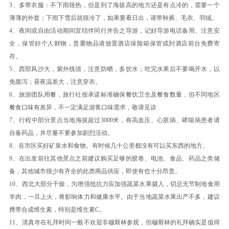
它们静静的伫立在新疆古生态园，形成原生态硅化
3、多带衣服：不下雨很热，但是到了海拔高的地方还是有点冷的，需要一个
薄薄的外套；下雨下雪后就很冷了，如果要看日出，请带秋裤、毛衣、羽绒。
木群。 特色2园中收藏富有新疆特色和历史价值的
4、夜间或自由活动期间宜结伴同行并告之导游，记好导游电话备用。注意安
物品- 特色3汗血宝马展示训练地。 特色4汇集国
全，保管好个人财物，贵重物品请放置酒店保险箱保管或到酒店前台免费寄
内外油画作品的野马美术馆-野马美术馆收藏了来
存。
中国和自欧亚国家艺术家的油画作品600余幅。这
5、西部风沙大，紫外线强，注意防晒，多饮水；吃完水果后不要喝开水，以
些画家以高超的绘画技巧，创作出曼妙的画面，让
免腹泻；昼夜温差大，注意穿衣。
人们从作品中获得丰富的色彩感受。
6、旅游团队用餐，旅行社按承诺标准确保餐饮卫生及餐食数量，但不同地区
后入住酒店休息。
餐食口味有差异，不一定满足游客口味需求，敬请见谅
7、行程中部分景点当地海拔超过3000米，有高血压、心脏病、哮喘病患者请
特别提示：当天接团导游不是第2天的导游，请知
自备药品，并尽量不要参加剧烈活动。
悉。
8、在市区买好矿泉水和食物。有时候几十公里都没有可以买东西的地方。
餐饮
9、在出发前往其他景点之前建议购买足够的胶卷、电池、食品、药品之类储
备，其他城市很少有齐全的此类商品供应，即使有也十分昂贵。
早餐：自理
中餐：自理
晚餐：自理
10、西北大部分干燥，为增强抵抗力应加强蔬菜水果摄入，切忌无节制地食用
住宿
羊肉，一旦上火，将影响体力和健康水平。由于当地蔬菜水果出产不多，建议
新疆-乌鲁木齐 高档酒店
携带合成维生素，特别是维生素C。
11、清真寺在礼拜时间一般不欢迎非穆斯林参观，但穆斯林的礼拜确实是值得