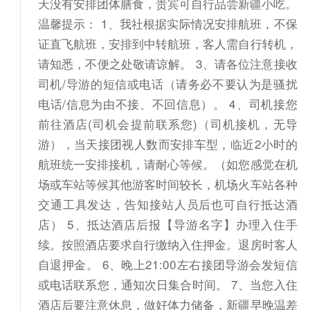
天没有安排团体膳食，贵宾可自行品尝新疆小吃。
温馨提示： 1、我社根据实际情况安排航班，不保
证直飞航班，安排到中转航班，客人需自行转机，
请知悉，不便之处敬请谅解。 3、请各位注意接收
司机/导游的短信或电话（请务必不要认为是骚扰
电话/信息为由不接、不回信息）。 4、司机接您
前往酒店(司机会提前联系您)（司机接机，无导
游），当天接团视人数而安排车型，临近2小时的
航班统一安排接机，请耐心等候。（如您感觉在机
场或车站等候其他游客时间较长，机场火车站各种
交通工具发达，告知接站人员后也可自行抵达酒
店） 5、抵达酒店后报【导游名字】办理入住手
续。按照酒店要求自行缴纳入住押金。退房时客人
自退押金。 6、晚上21:00左右接团导游会发短信
或电话联系您，通知次日集合时间。 7、当您入住
酒店后要注意休息，做好体力储备，新疆早晚温差