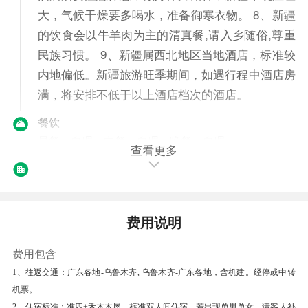
大，气候干燥要多喝水，准备御寒衣物。 8、新疆
的饮食会以牛羊肉为主的清真餐,请入乡随俗,尊重
民族习惯。 9、新疆属西北地区当地酒店，标准较
内地偏低。新疆旅游旺季期间，如遇行程中酒店房
满，将安排不低于以上酒店档次的酒店。
餐饮
早餐：自理
中餐：自理
晚餐：自理
查看更多
住宿
新疆-乌鲁木齐 高档酒店
第2天
乌市—吐鲁番—乌市—火车—北屯（400KM，
费用说明
行车约6小时）
费用包含
餐后，乘车赴素有火洲之称的吐鲁番鄯善，途经亚
1、往返交通：广东各地-乌鲁木齐, 乌鲁木齐-广东各地，含机建。经停或中转
洲最大的风力发电站----达坂城发电站（15分
机票。
钟），途经新疆盐业基地，被誉为死海之称的盐湖
2、住宿标准：准四+禾木木屋，标准双人间住宿。若出现单男单女，请客人补