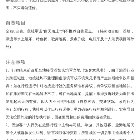
不够人数，需与其它客人拼车。
围，不买请勿还价。
特别提示：当天无导游，司机兼导游。
自费项目
餐饮
全程0自费。我社承诺“白天晚上”均不推荐自费景点。（特殊项目如：游船，
早餐：自理
中餐：自理
晚餐：自理
漂流等水上娱乐、特色餐、歌舞晚宴、景点升级、电瓶车及个人消费项目等除
外）
住宿
其他
注意事项
1、行程结束前请配合地接导游如实填写当地《游客意见书》，由于旅游行业
第4天
禾木—北屯—火车—乌市（360KM，行车约4
的跨区域性，地接社均不受理因虚假填写或不填意见书而产生的后续争议和投
小时）
诉；如在行程进行中对地接旅行社的服务标准有异议，有争议尽量当地解决。
早上，乘坐越野车进入核心景区—有“东方瑞士”之
如在旅游期间在当地解决不了，可在当地备案，提醒：旅游投诉时效为返回出
称的【喀纳斯湖】
发地起30天内有效。因人力不可抗拒因素（自然灾害、交通状况、政府行为
【喀纳斯湖】 (门票 ；游览时长：2.5 小时)喀纳
等）影响行程，我社可以作出行程调整，尽力确保行程的顺利进行。实在导致
无法按照约定的计划执行的，因变更而超出的费用由旅游者承担。
斯湖（Kanas Lake）：国家AAAAA级旅游景区、
2、因游客个人行为在旅游行程中主动与司机、导游、其他游客、旅游地居民
国家地质公园、国家森林公园、中国自然保护区、
等个人或群体发生纠纷、语言和肢体冲突后，所造成的一切后果由造成者个人
国家自然遗产、全国低碳旅游实验区、中国最美湖