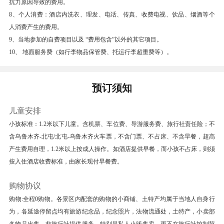
抗力原因导致的费用。
下后出站。后乘越野车抵达核心景区—神的自留地
8、个人消费：酒店内洗衣、理发、电话、传真、收费电视、饮品、烟酒等个
【禾木村】
人消费产生的费用。
【禾木】 (0 ；游览时长：1 小时)【禾木景区】，
9、当地参加的自费项目以及 “费用包含”以外的其它项目。
禾木村在新疆的最北部，是个被白桦树、雪山和河
10、 地面服务费（如行李物品保管费、托运行李超重费等）。
流包围的美丽村庄。特别是在秋天，禾木村的美丽
会让任何人都心醉在这满山黄黄的白桦树和一座座
预订须知
雪山中，处处是一幅幅美丽的画卷。禾木乡是中国
西部最北端的乡。禾木村是由保持着最完整民族传
儿童安排
统的图瓦人集中生活居住地、是著名的图瓦人村庄
小孩标准：1.2米以下儿童。含机票、车位费、导游服务费、旅行社责任险；不
之一，也是仅存的3个图瓦人村落（禾木村、喀纳
含乌鲁木齐-北屯/北屯-乌鲁木齐火车票，不含门票、不占床、不含早餐，超高
斯村和白哈巴村）中最远和最大的村庄，总面积
产生费用自理，1.2米以上按成人操作。如酒店提供早餐，而小孩不占床，则须
按入住酒店收费标准，由家长现付早餐费。
3040平方公里，全乡现有1800余人，其中蒙古族
图瓦人有1400多人，以蒙古族图瓦人和哈萨克族
购物协议
为主，他们的木屋散布在山地草原上。
购物:全程0购物。各景区内配套的购物的小商铺、土特产均属于当地人自身行
后入住酒店休息。
为，各延途停留点均有旅游纪念品，纪念照片，法物流通处，土特产，小卖部
交通说明：此天行程安排越野车，4人一台车，如
各物品出售，非旅行社提供服务，特别是私人小贩售卖，更不在旅行社控制范