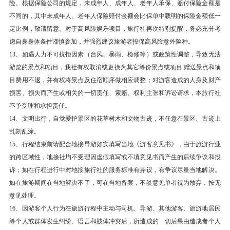
险。根据保险公司的规定，未成年人、成年人、老年人承保、赔付保险金额是
住宿
不同的，其中未成年人、老年人保险赔付金额会比保单中载明的保险金额低一
住火车上
定比例，敬请留意。对于高风险娱乐项目，旅行社再次特别提醒，务必充分考
虑自身身体条件谨慎参加，并强烈建议旅游者投保高风险意外险种。
第5天
火车抵达乌市—天池—乌市（行车约3小时）
13、如遇人力不可抗拒因素（台风、暴雨、检修等）或政策性调整，导致无法
早上火车抵达乌市，乘车赴亚欧大陆腹地干旱区自
游览的景点和项目，我社有权取消或更换为其它等价景点或项目,赠送景点和项
然景观的代表景区【天山天池】（含区间车）
目费用不退，并有权将景点及住宿顺序做相应调整；对游客造成的人身及财产
【天山天池风景区】 (天山天池风景区 ；游览时
损害、损失而产生或相关的一切责任、索赔、权利主张和诉讼请求，本旅行社
不予受理和承担责任。
长：2 小时)天山天池位于新疆阜康县境内的博格
14、文明出行，自觉爱护景区的花草树木和文物古迹，不任意在景区、古迹上
达峰下的半山腰，东距乌鲁木齐110公里，海拔
乱刻乱涂。
1980米，是一个湖面呈半月形天然的高山湖泊。
15、行程结束前请配合地接导游如实填写当地《游客意见书》，由于旅游行业
天山天池风景区以天池为中心，以完整的4个垂直
的跨区域性，地接社均不受理因虚假填写或不填意见书而产生的后续争议和投
自然景观带和雪山冰川、高山湖泊为主要特征，以
诉；如在行程进行中对地接旅行社的服务标准有异议，有争议尽量当地解决。
远古瑶池西王母神话以及宗教和独特的民族民俗风
如在旅游期间在当地解决不了，可在当地备案，不签意见单者视为放弃，按无
情为文化内涵，融森林、草原、雪山、人文景观为
意见处理。
16、因游客个人行为在旅游行程中主动与司机、导游、其他游客、旅游地居民
一体，风光别具一格。天山天池的自然景色，既具
等个人或群体发生纠纷、语言和肢体冲突后，所造成的一切后果由造成者个人
峨眉之秀，又显华山之雄，更有别具一格的美：湖