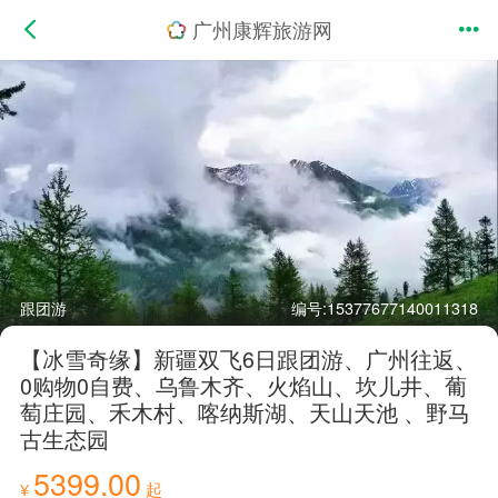
广州康辉旅游网
跟团游
编号:15377677140011318
【冰雪奇缘】新疆双飞6日跟团游、广州往返、
0购物0自费、乌鲁木齐、火焰山、坎儿井、葡
萄庄园、禾木村、喀纳斯湖、天山天池 、野马
古生态园
5399.00
¥
起