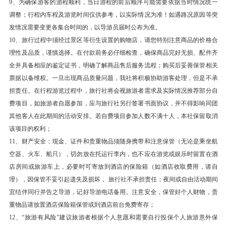
9、为确保游客的游程顺利，当日游程的前后顺序可能需要依据当时情况统一
枯木长堤，是因喀纳斯湖中的浮木被强劲谷风吹着
调整；行程内车程及游览时间仅供参考，以实际情况为准！如遇路况原因等突
逆水上漂，在湖上游堆聚而成；二是湖中巨型“水
发情况需要变更各集合时间的，以导游员届时公布为准。
怪”，常常将在湖边饮水的马匹拖入水中，给喀纳
10、旅行过程中须经过景区等衍生设置的购物店，请您特别注意商品的价格合
斯平添了几分神秘色彩，也有人认为是当地特产的
理性及品质，谨慎选择。在付款前务必仔细检查，确保商品完好无损、配件齐
一种大红鱼(哲罗鲑）在作怪；三是雨过天晴时才
全并具备相应的鉴定证书，明确了解商品售后服务流程；购买后妥善保管相关
有的奇景——喀纳斯云海佛光。
票据以备维权。一旦出现商品质量问题，我社将积极协助游客处理，但是不承
后前往北屯市乘火车前往乌市。（北屯至乌市途中
担责任。在行程游览过程中，旅行社将会视旅游者需求及实际情况推荐部分自
费项目，如旅游者自愿参加，应与旅行社另行签署书面协议，并不得影响同团
无地接导游陪同，请知悉）
其他客人在此期间的活动安排。若自费项目参加人数不满十人，本社保留取消
交通说明：此天行程安排越野车。
该项目的权利；
特别提示：1、当天无导游，司机兼导游。 2、北
11、财产安全：现金、证件和贵重物品须随身携带和注意保管（无论是乘坐航
屯-乌市火车硬卧。不接受尽量安排中下铺的要求
空器、火车、船只），切勿放在托运行李内，也不应在游览或娱乐时留置在酒
和同张订单客人必须在同一个车厢的要求，敬请见
店房间或旅游车上，必要时可寄放到酒店的保险箱（如酒店收取费用，请自
谅。
理），因保管不妥引起遗失及损坏， 旅行社不承担责任；夜间或自由活动期间
宜结伴同行并告之导游，记好导游电话备用。注意安全，保管好个人财物，贵
餐饮
重物品请放置酒店保险箱保管或到酒店前台免费寄存；
早餐：自理
中餐：自理
晚餐：自理
12、“旅游有风险”建议旅游者根据个人意愿和需要自行投保个人旅游意外保