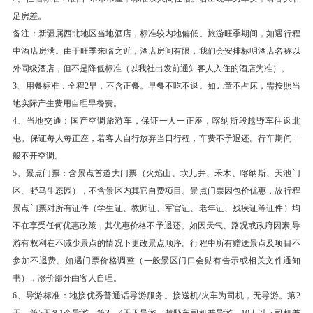
,因《达阪城的姑娘》而闻名的达坂城古镇。抵达
足房差。
吐鲁番后游览【火焰山】
备注：新疆属西北地区当地酒店，标准较内地偏低。旅游旺季期间，如遇行程
【火焰山】 (火焰山 ；游览时长：40 分钟) 火焰
中酒店房满。由于旺季来临之近，酒店房间有限，我们会安排标明酒店名称以
山古称赤石山是吐鲁番最出名的景点，位于吐鲁番
外同级酒店，但不是降低标准（以我社出发前通知客人入住的酒店为准）。
3、用餐标准：全程2早，不含正餐。早餐不吃不退。如儿童不占床，需按照当
盆地的北缘，古丝绸之路北道。呈东西走向。 火
地实际产生费用自理早餐费。
焰山，维吾尔语称“克孜勒塔格”，意为“红山”，唐
4、当地交通：国产空调旅游车，保证一人一正座，喀纳斯段越野车往返北
人以其炎热曾名为“火山”。 山长100多公里，最宽
屯。保证每人每正座，若客人自行放弃当日行程，车费不予退还。行车期间一
处达10公里，海拔500米左右，主峰海拔831.7
般不开空调。
米。火焰山童山秃岭，寸草不生，飞鸟匿踪。每当
5、景点门票：含景点首道大门票（火焰山、坎儿井、禾木、喀纳斯、天池门
盛夏，红日当空，赤褐色的山体在烈日照射下，砂
区、野马生态园），不含景区内其它自费项目。景点门票因包价优惠，故行程
景点门票对所有证件（学生证、教师证、军官证、老年证、残疾证等证件）均
岩灼灼闪光，炽热的气流翻滚上升，就像烈焰熊
不在享受任何优惠政策，其优惠价格不予退还。如因天气、路况或政府因素,导
熊，火舌撩天，故又名火焰山。 火焰山是中国最
游有权利在不减少景点的情况下更改景点顺序。行程中所有赠送景点及项目不
热的地方，夏季最高气温高达摄氏47.8度，地表
参加不退费。如遇门票价格调整（一般景区门口会贴有告示或相关文件通知
最高温度高达摄氏70度以上，沙窝里可烤熟鸡
书），涨价部分由客人自理。
蛋。由于地壳运动断裂与河水切割，山腹中留下许
6、导游标准：地接优秀普通话导游服务。接送机/火车为司机，无导游。第2
天，第5天各1个导游。第3、4天无导游，越野车司机兼导游。10人以下司机兼