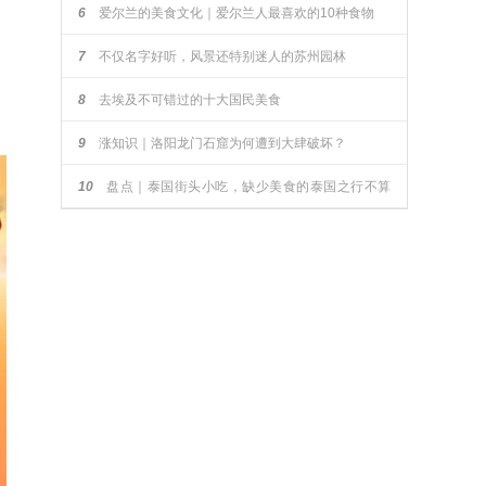
6
爱尔兰的美食文化｜爱尔兰人最喜欢的10种食物
7
不仅名字好听，风景还特别迷人的苏州园林
8
去埃及不可错过的十大国民美食
9
涨知识｜洛阳龙门石窟为何遭到大肆破坏？
10
盘点｜泰国街头小吃，缺少美食的泰国之行不算
完整