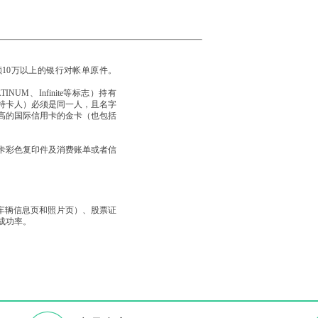
额10万以上的银行对帐单原件。
UM、Infinite等标志）持有
持卡人）必须是同一人，且名字
高的国际信用卡的金卡（也包括
卡彩色复印件及消费账单或者信
（车辆信息页和照片页）、股票证
成功率。