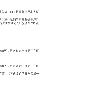
果是集体户口，提供首页及本人页
，澳门旅行证的申请者免提供户口
临时住宿登记表》提供原件以及
续购买，且必须为社保局开立原
续购买，且必须为社保局开立原
广西、海南内常住的直系亲属一