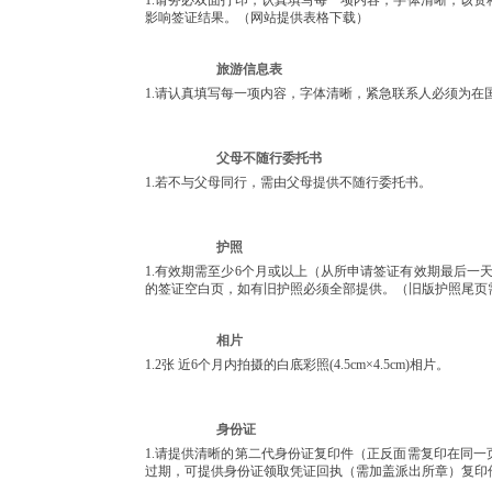
1.请务必双面打印，认真填写每一项内容，字体清晰，该
影响签证结果。（网站提供表格下载）
旅游信息表
1.请认真填写每一项内容，字体清晰，紧急联系人必须为在
父母不随行委托书
1.若不与父母同行，需由父母提供不随行委托书。
护照
1.有效期需至少6个月或以上（从所申请签证有效期最后一
的签证空白页，如有旧护照必须全部提供。（旧版护照尾页
相片
1.2张 近6个月内拍摄的白底彩照(4.5cm×4.5cm)相片。
身份证
1.请提供清晰的第二代身份证复印件（正反面需复印在同
过期，可提供身份证领取凭证回执（需加盖派出所章）复印