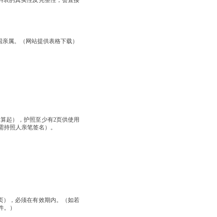
资料表的真实性及完整性，会直接
国亲属。（网站提供表格下载）
天算起），护照至少有2页供使用
需持照人亲笔签名）。
一页），必须在有效期内。（如若
件。）