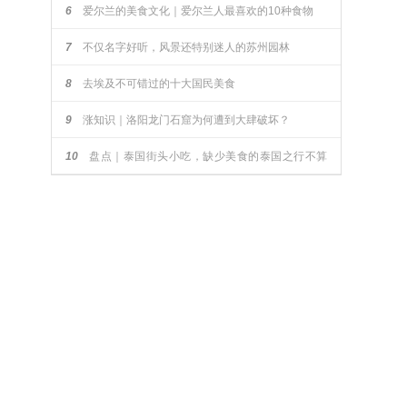
6
爱尔兰的美食文化｜爱尔兰人最喜欢的10种食物
7
不仅名字好听，风景还特别迷人的苏州园林
8
去埃及不可错过的十大国民美食
9
涨知识｜洛阳龙门石窟为何遭到大肆破坏？
10
盘点｜泰国街头小吃，缺少美食的泰国之行不算
完整