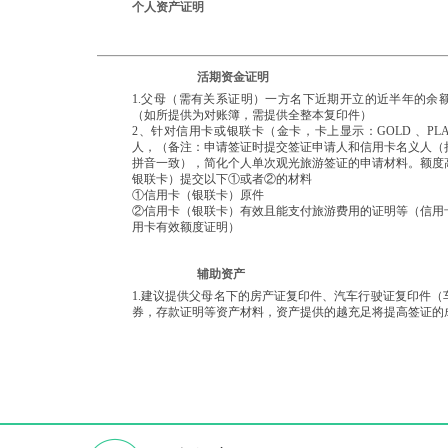
个人资产证明
活期资金证明
1.父母（需有关系证明）一方名下近期开立的近半年的余
（如所提供为对账簿，需提供全整本复印件）
2、针对信用卡或银联卡（金卡，卡上显示：GOLD 、PLATIN
人，（备注：申请签证时提交签证申请人和信用卡名义人（
拼音一致），简化个人单次观光旅游签证的申请材料。额度
银联卡）提交以下①或者②的材料
①信用卡（银联卡）原件
②信用卡（银联卡）有效且能支付旅游费用的证明等（信用
用卡有效额度证明）
辅助资产
1.建议提供父母名下的房产证复印件、汽车行驶证复印件
券，存款证明等资产材料，资产提供的越充足将提高签证的