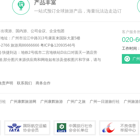
产品丰富
一站式预订全球旅游产品，海量玩法边走边订
出境游、国内游、公司会议、企业包团
客户服务
020-6
6 地址：广州市沿江中路313号康富来国际大厦5楼
766 旅游局86666666 粤ICP备12093546号
工作时间：08
)
快捷到达：地铁2号线市二宫地铁站D出口对面天一酒店旁
广州
游,部分图片来源供应商和网络如有涉及侵权图片和字体，请与
免责声明
联系我们
商务合作
行社
广州康辉旅游网
广州康辉旅游
广州广之旅
广州一日游旅行社
广州旅游