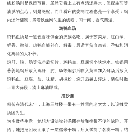
线粉汤则是保留节目。虽然它看上去有点清汤寡水，但配生煎等
油腻的点心，则是绝配。而且看它的烧制过程也是一个享受：锅
内汤汁翻滚，煮着铁丝网勺里的线粉，闻一闻，香气四溢。
鸡鸭血汤
鸡鸭血汤是一道色香味俱全的汉族名吃，属于苏菜系。红白翠、
鲜香、微辣。鸡鸭血能补血、解毒，最适宜贫血患者、孕妇和消
化离弱的人补养。
鸡肝、肫、肠等洗净后切片，鸡鸭血、豆腐切小块焯水。铁锅用
葱姜炝锅后放入鸡肝、肫、肠等煸炒后喷入黄酒加入鲜汤后放入
鸡鸭血、豆腐、盐、味精、胡椒粉，烧开后撇去浮沫，装盆时撒
上青大蒜段，滴上麻油即成。
擂沙圆
相传在清代末年，上海三牌楼一带有一姓雷的老太太，以设摊卖
汤团为生。
为多做些生意，她想方设法弥补汤团存放和携带不便的缺陷。开
始，她把汤团表面滚了一层糯米干粉，后又试制了各类干粉，结