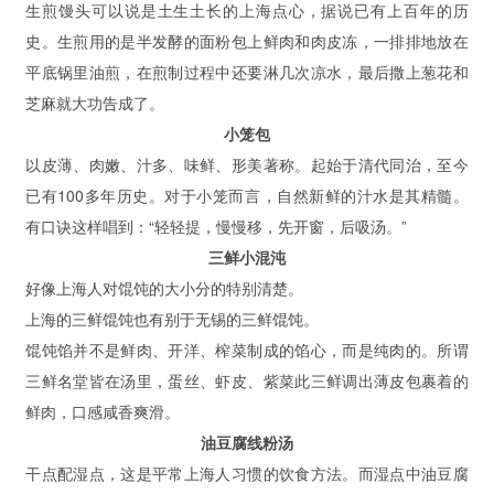
生煎馒头可以说是土生土长的上海点心，据说已有上百年的历
史。生煎用的是半发酵的面粉包上鲜肉和肉皮冻，一排排地放在
平底锅里油煎，在煎制过程中还要淋几次凉水，最后撒上葱花和
芝麻就大功告成了。
小笼包
以皮薄、肉嫩、汁多、味鲜、形美著称。起始于清代同治，至今
已有100多年历史。对于小笼而言，自然新鲜的汁水是其精髓。
有口诀这样唱到：“轻轻提，慢慢移，先开窗，后吸汤。”
三鲜小混沌
好像上海人对馄饨的大小分的特别清楚。
上海的三鲜馄饨也有别于无锡的三鲜馄饨。
馄饨馅并不是鲜肉、开洋、榨菜制成的馅心，而是纯肉的。所谓
三鲜名堂皆在汤里，蛋丝、虾皮、紫菜此三鲜调出薄皮包裹着的
鲜肉，口感咸香爽滑。
油豆腐线粉汤
干点配湿点，这是平常上海人习惯的饮食方法。而湿点中油豆腐