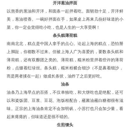
开洋葱油拌面
以熬香的葱油和开洋，和面条一起拌着吃。面韧劲十足，开洋鲜
美，葱油喷香。一碗好拌面在手，如果桌上再来几份好味道的小
菜，你一定会觉得吃小吃，也是人生的一大享受啊！
条头糕薄荷糕
南南北北，糕点是中国人拿手的点心。论起上海的糕点，恐怕掰
上脚趾，你都数不过来。但被上海人广为喜爱的，要数条头糕和
薄荷糕，还有双酿团之类的。薄荷糕，糯米粉里拌着些许的薄荷
粉，点缀着红绿丝。条头糕，糯米粉糅合细沙（不是裹着细沙，
而是两者揉在一起）做成长条状，油炸了之后更好吃。
油条
油条乃上海早点的百搭，不仅单独吃，和大饼吃也是绝配，还可
以和粢饭团、豆浆、豆花、泡饭相配合，蘸酱油蘸白糖都很有滋
味。正宗的上海油条肯定不会加明矾，小苏打也只会加少量，看
起来瘪瘪的，但味道还是很不错的。
生煎馒头