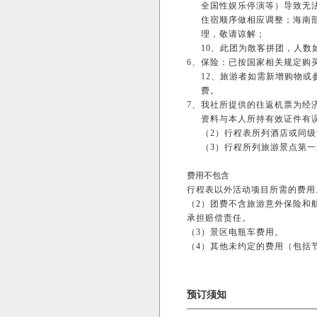
全国性娱乐停演等）导致无
住宿顺序做相应调整；海南
理，敬请谅解；
10、此团为散客拼团，人数
6、
保险：已按国家相关规定购
12、旅游者如需新增购物
费。
7、
我社所提供的往返机票为经
资料与本人所持有效证件有
（2）行程表所列酒店或同
（3）行程所列旅游景点第
费用不包含
行程表以外活动项目所需的费用
（2）团费不含旅游意外保险和
承担赔偿责任。
（3）景区电瓶车费用。
（4）其他未约定的费用（包括
预订须知