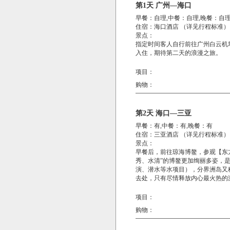
第1天 广州—海口
早餐：自理,中餐：自理,晚餐：自
住宿：海口酒店 （详见行程标准）
景点：
指定时间客人自行前往广州白云机
入住，期待第二天的浪漫之旅。
项目：
购物：
第2天 海口—三亚
早餐：有,中餐：有,晚餐：有
住宿：三亚酒店 （详见行程标准）
景点：
早餐后，前往琼海博鳌，参观【东
秀、水清”的博鳌更加绚丽多姿，
演、潜水等水项目），分界洲岛又称
去处，只有尽情释放内心最火热的
项目：
购物：