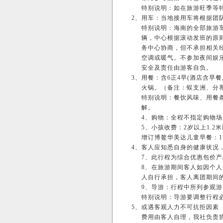
特别说明：如在旅游旺季等
2、
用车：当地接用车将根据团队
特别说明：海南的全部旅游
辆，中心根据滚动发班的原
务中心协商，但不承担相关
空调或暖气。不参加夜间娱
安全及责任由游客自负。
3、
用餐：含6正4早(酒店含早
火锅。（备注：蜈支洲、分
特别说明：餐饮风味、用餐
解。
4、购物：全程不指定购物
5、小孩收费：2岁以上1.
增订博鳌华美达儿童早餐：1.2米
4、
客人应知悉自身的健康状况
7、此行程为综合优惠包价
8、在旅游期间客人如因个
人自行承担，客人离团期间
9、导游：行程中所列参观
特别说明：导游要调整行程
5、
或遇客观人力不可抗拒因素
费用由客人自理，我社负责