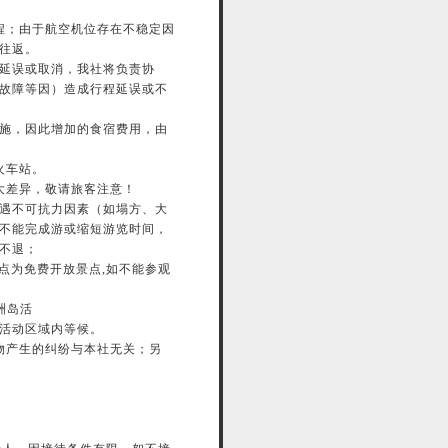
程；由于航空机位存在不稳定因
往返。
延误或取消，我社将负责协
故障等因）造成行程延误或不
施，因此增加的食宿费用，由
火车站。
大差异，敬请旅客注意！
遇不可抗力因素（如塌方、大
不能完成游或缩短游览时间，
不退；
点为免费开放景点,如不能参观
洲岛活
定活动区域内等候。
物产生的纠纷与本社无关；另