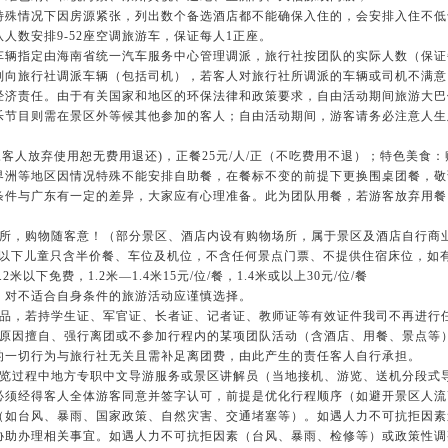
特殊情况下因房源紧张，列出数个备选酒店都不能确保入住的，会安排入住不低
人数安排9-52座空调旅游车，保证每人1正座。
车辆指定由海南省统一汽车服务中心管理调派，旅行社按团队的实际人数（保证
则向旅行社调派车辆（包括司机），若客人对旅行社所调派的车辆或司机不满意
经济责任。由于有关国家和地区的环保法律和政策要求，自由活动期间旅游大巴
乐节目则需在景区外等候其他参加的客人；自由活动期间，游客请务必注意人生
餐,客人放弃使用恕无费用退还)，正餐25元/人/正（不吃费用不退）；特色美食
界洲等地区因情况特殊不能安排自助餐，在餐标不变的前提下更换围桌团餐，敬
条件与广东有一定的差异，大家应有心理准备。此为团队用餐，若游客放弃用餐
场所，购物随客意！（部分景区、酒店内设有购物场所，属于景区及酒店自行商
2米以下儿童只含半价餐、车位及机位，不含任何景点门票、不提供住宿床位，如
以下免费，1.2米—1.4米15元/位/餐，1.4米或以上30元/位/餐
，对不适合自身条件的旅游活动应谨慎选择。
产品，若持学生证、军官证、长者证、记者证、教师证等有效证件我司不再进行
人原因擅自、强行离团或不参加行程内的某项团队活动（含酒店、用餐、景点等
的一切行为与旅行社无关且需补足离团费，由此产生的责任客人自行承担。
游览过程中地方专职中文导游服务或景区讲解员（当地接机、游览、送机分段式
必须经得客人全体游客同意并签字认可，前提是优化行程顺序（如避开景区人流
（如台风、暴雨、国家政策、自然灾害、交通堵塞等）。如遇人力不可抗拒因素
协助办理相关事宜。如遇人力不可抗拒因素（台风、暴雨、检修等）或政策性调