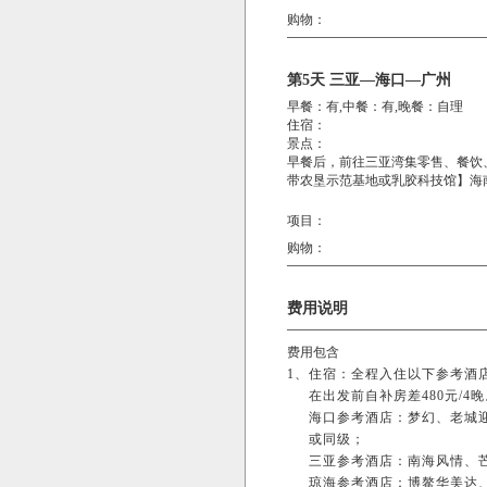
购物：
第5天 三亚—海口—广州
早餐：有,中餐：有,晚餐：自理
住宿：
景点：
早餐后，前往三亚湾集零售、餐饮
带农垦示范基地或乳胶科技馆】海
项目：
购物：
费用说明
费用包含
1、
住宿：全程入住以下参考酒
在出发前自补房差480元/
海口参考酒店：梦幻、老城
或同级；
三亚参考酒店：南海风情、
琼海参考酒店：博鳌华美达