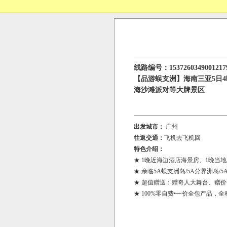
线路编号：1537260349001217
【品游蜈支洲】海南三亚5日4
海沙滩派对等大牌景区
出发城市：
广州
往返交通：
飞机去飞机回
特色介绍：
★ 1晚近海边酒店海景房、1晚当
★ 亲临5A蜈支洲岛/5A分界洲岛/
★ 超值赠送：赠奇人大舞台、赠价值
★ 100%零自费•一价全包产品