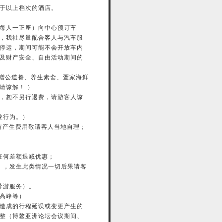
于以上档次的酒店。
每人一正座）向中心预订车
，我社尽量配合客人与汽车服
停运，期间可能不会开放车内
及财产安全、自由活动期间的
：赠公道餐、养生素斋、疍家海鲜
请谅解！ ）
，恕不另行退费，请游客人谅
业行为。）
有产生费用敬请客人当地自理；
任何差额退减优惠；
），发生此类情况一切后果请客
导游服务）。
高峰等）
造成的行程延误或变更产生的
整（博鳌亚洲论坛会议期间、