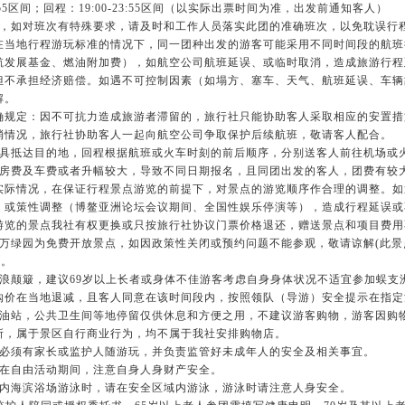
3:55区间；回程：19:00-23:55区间（以实际出票时间为准，出发前通知客人）
次，如对班次有特殊要求，请及时和工作人员落实此团的准确班次，以免耽误行
在当地行程游玩标准的情况下，同一团种出发的游客可能采用不同时间段的航班
航发展基金、燃油附加费），如航空公司航班延误、或临时取消，造成旅游行程
但不承担经济赔偿。如遇不可控制因素（如塌方、塞车、天气、航班延误、车辆
解。
确规定：因不可抗力造成旅游者滞留的，旅行社只能协助客人采取相应的安置措
消情况，旅行社协助客人一起向航空公司争取保护后续航班，敬请客人配合。
工具抵达目的地，回程根据航班或火车时刻的前后顺序，分别送客人前往机场或
地房费及车费或者升幅较大，导致不同日期报名，且同团出发的客人，团费有较
实际情况，在保证行程景点游览的前提下，对景点的游览顺序作合理的调整。如
）或策性调整（博鳌亚洲论坛会议期间、全国性娱乐停演等），造成行程延误或
游览的景点我社有权更换或只按旅行社协议门票价格退还，赠送景点和项目费用
、万绿园为免费开放景点，如因政策性关闭或预约问题不能参观，敬请谅解(此景
)。
风浪颠簸，建议69岁以上长者或身体不佳游客考虑自身身体状况不适宜参加蜈支
购价在当地退减，且客人同意在该时间段内，按照领队（导游）安全提示在指
加油站，公共卫生间等地停留仅供休息和方便之用，不建议游客购物，游客因购
所，属于景区自行商业行为，均不属于我社安排购物店。
，必须有家长或监护人随游玩，并负责监管好未成年人的安全及相关事宜。
，在自由活动期间，注意自身人身财产安全。
区内海滨浴场游泳时，请在安全区域内游泳，游泳时请注意人身安全。