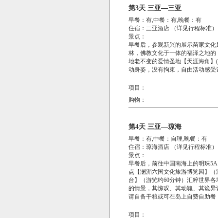
第3天 三亚—三亚
早餐：有,中餐：有,晚餐：有
住宿：三亚酒店 （详见行程标准）
景点：
早餐后，参观新兴的展示苗家文化
林，佛教文化于一体的福泽之地的【
地老不变的爱情圣地【天涯海角】(
动身姿，没有拘束，自由活动感受
项目：
购物：
第4天 三亚—琼海
早餐：有,中餐：自理,晚餐：有
住宿：琼海酒店 （详见行程标准）
景点：
早餐后，前往中国南海上的明珠5
点【澜湄六国文化旅游博览园】（
台】（游览约60分钟）汇粹世界
的情景，其惊叹、其动魄、其诡异
请自备干粮或可在岛上自费自助餐，
项目：