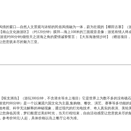
风情的窗口—自然人文景观与浓郁的民俗风情融为一体，蔚为壮观的【椰田古寨】（游
南山文化旅游区】（约120分钟）膜拜—海上108米的三面观音圣像；游览有情人终
游览约90分钟)领悟天之涯海之角的爱情诚挚誓言；【大东海激情沙对】（赠送项目，
让您意犹未尽的魅力三亚。
A【蜈支洲岛】（游玩300分钟，不含潜水等水上项目）它是世界上为数不多的没有礁
游览约90分钟）是一个以澜湄六国文化为主题,集购物、餐饮、演艺、赛事等多功能的
各地奇观、科学无法解释的神秘现象，通过现代的灯光电技术、奇人真实的表演、美轮
让您身临其境，梦幻般度过美好时光，当天行程结束，自由活动感受让您意犹未尽的
参考价98元/人起，具体价格以岛上餐厅公布为准。