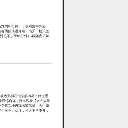
览约90分钟）；参观集中外园
成眷属的浪漫开端，南天一柱天荒
游览不少于60分钟）-跟随音乐舞
石或者鹅卵石混杂的海岛；赠送景
旅游综合体，赠送观看【奇人大舞
美奂真实地再现出宏伟盛世大中华
魅力三亚。备注：当天不含中餐，