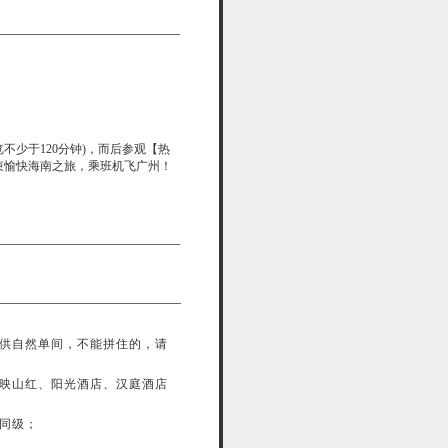
少于120分钟)，而后参观【热
束愉快海南之旅，乘班机飞广州！
供自然单间，不能拼住的，请
映山红、阳光酒店、汉庭酒店
同级；