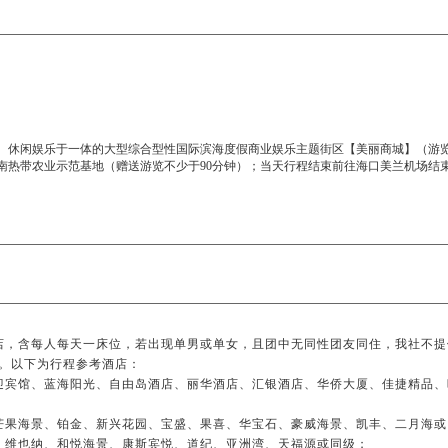
、休闲娱乐于一体的大型综合型性国际滨海度假商业娱乐主题街区【美丽商城】（游览不
南热带农业示范基地（赠送游览不少于90分钟）；当天行程结束前往海口美兰机场结
店，含每人每天一床位，若出现单男或单女，且团中无同性团友同住，我社不提
4晚。以下为行程参考酒店：
迎宾馆、蓝海阳光、自由岛酒店、丽华酒店、汇银酒店、华侨大厦、佳捷精品、
芒果海景、铂金、新兴花园、宝盛、果喜、华宝石、豪威海景、凯丰、二月海或
、维也纳、和悦海景、康斯宾悦、道纪、亚洲湾、天福源或同级；