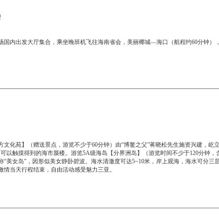
理
场国内出发大厅集合，乘坐晚班机飞往海南省会，美丽椰城—海口（航程约60分钟）
方文化苑】（赠送景点，游览不少于60分钟）由“博鳌之父”蒋晓松先生施资兴建，屹
是可以触摸得到的海市蜃楼。游览5A级海岛【分界洲岛】（游览时间不少于120分钟
“美女岛”，因形似美女静卧碧波。海水清澈度可达5~10米，岸上观海，海水可分三
激情当天行程结束，自由活动感受魅力三亚。