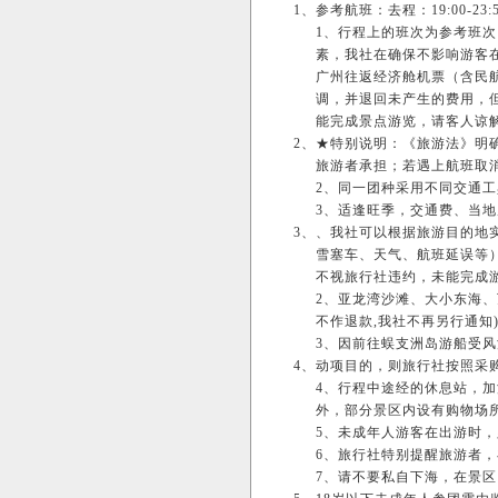
1、
参考航班：去程：19:00-2
1、行程上的班次为参考班
素，我社在确保不影响游客
广州往返经济舱机票（含民
调，并退回未产生的费用，
能完成景点游览，请客人谅
2、
★特别说明：《旅游法》明
旅游者承担；若遇上航班取
2、同一团种采用不同交通
3、适逢旺季，交通费、当
3、
、我社可以根据旅游目的地
雪塞车、天气、航班延误等
不视旅行社违约，未能完成
2、亚龙湾沙滩、大小东海
不作退款,我社不再另行通知
3、因前往蜈支洲岛游船受
4、
动项目的，则旅行社按照采
4、行程中途经的休息站，
外，部分景区内设有购物场
5、未成年人游客在出游时
6、旅行社特别提醒旅游者
7、请不要私自下海，在景