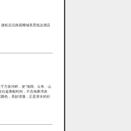
，接机后沿路观椰城美景抵达酒店
立于万泉河畔，使“海阔、云奇、山
，含往返乘船时间，不含海豚湾表
层颜色，美妙清澈，正是潜水的好