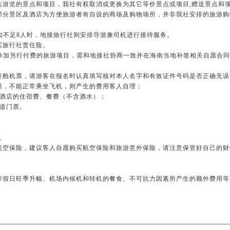
法游览的景点和项目，我社有权取消或更换为其它等价景点或项目,赠送景点和
部分景区及酒店为方便旅游者有自设的商场及购物场所，并非我社安排的旅游购
如不足8人时，地接旅行社则安排导游兼司机进行接待服务。
买旅行社责任险。
或参加另行付费的旅游项目，需和地接社协商一致并在海南当地补签相关自愿合
济舱机票，请游客在报名时认真填写核对本人名字和有效证件号码是否正确无误
误，不能正常乘坐飞机，则产生的费用客人自理；
级酒店的住宿费、餐费（不含酒水）；
一道门票。
。
航空保险，建议客人自愿购买航空保险和旅游意外保险，请注意保管好自己的
节假日旺季升幅、机场内候机和转机的餐食、不可抗力因素所产生的额外费用等