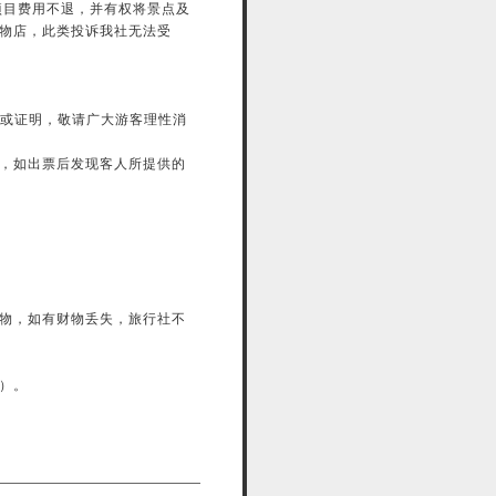
项目费用不退，并有权将景点及
物店，此类投诉我社无法受
同或证明，敬请广大游客理性消
，如出票后发现客人所提供的
财物，如有财物丢失，旅行社不
）。