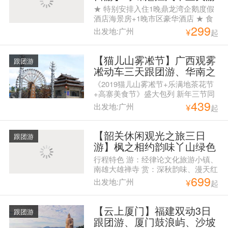
★ 特别安排入住1晚鼎龙湾企鹅度假
酒店海景房+1晚市区豪华酒店 ★ 食
299
足三餐特色餐,海鲜簸箕宴+湛江白切
出发地:广州
¥
起
鸡风味餐+海边土猪土鸭泥丁粥风味
餐 ★ 畅游金沙湾,体验湛江乡村海港
风情
【猫儿山雾凇节】广西观雾
跟团游
凇动车三天跟团游、华南之
巅猫儿山、漓江源大峡谷、
《2019猫儿山雾凇节+乐满地茶花节
千年灵渠、兴安水街、曼陀
+高寨美食节》盛大包列 新年三节同
439
罗园、灵湖风雨桥
庆！！12.12预售时间：11.16-
出发地:广州
¥
起
12.12！名额有限，抢完截止！ ★华
南第一高峰、南国最美雾凇奇观【猫
儿山】！ 冬日观赏雾凇圣地，最高海
【韶关休闲观光之旅三日
跟团游
拔2142米，集“泰山之雄、华山之
游】枫之相约韵味丫山绿色
险、庐山之幽、峨嵋之秀！” ★三江
生态、韶关经律论文化小
行程特色 游：经律论文化旅游小镇、
源保护区【漓江源大峡谷】！ 漓江、
镇、罗坑大草原纯玩三天游
南雄大雄禅寺 赏：深秋韵味、漫天红
浔江、资江三江发源地！原生态保护
699
枫"世外桃源"之称-大余丫山风景区、
区，峡谷内流泉飞瀑、十里竹海，美
出发地:广州
¥
起
曲江罗坑大草原 品：品尝丫山当地农
不胜收！ ★中国十大魅力名镇【兴安
场新鲜种植纯天然风味餐、韶关客家
水街】！ 游览千年古镇．兴安水街，
风味菜、酒店丰富自助早餐 出发点：
【云上厦门】福建双动3日
亭台楼榭、小桥流水、市井风情鲜活
跟团游
8:00教育路（地铁公园前站D出口）
地再现着千年历史文化！ ★世界最古
跟团游、厦门鼓浪屿、沙坡
8:45花都人民公园西门 回程：纪念