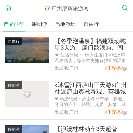
广州康辉旅游网
产品推荐
跟团游
当地游玩
自由行
【冬季泡温泉】福建双动纯
自由行
玩3天游、厦门鼓浪屿、闽
南老院子、南普陀寺、集美
★ 住宿升级：1晚入住厦门坤城汤岸
鳌园、曾厝垵
温泉酒店，每间客房拥有独立的温泉
1599
泡池。 ★ 特别赠送：闽南老院子民
出发地:广州
¥
起
俗园（不含表演）。 ★ 美食品尝：
尊享闽南美食代表作佛跳墙+1晚酒店
自助晚餐。
<冰雪江西庐山三天游>广州
跟团游
往返庐山雾凇奇观、英雄城
南昌高铁3天跟团游
❤ 精选绝景：庐山冬日奇景---雾凇。
冬日的庐山，其境、其景、其情、其
1699
韵都堪称江南一绝。置身于清冽的空
出发地:广州
¥
起
气中，从飘逸的雪道上咯吱咯吱的踩
过。在如琴湖、花径、锦绣谷、芦林
湖、含鄱口赏“别有天地非人间”的庐
【浪漫桂林动车3天超奢
跟团游
山冬季美景。 ❤ 优选住宿：全程为