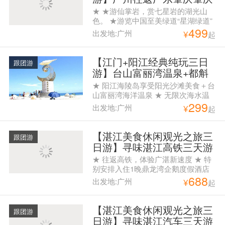
仙掌岩、鼎湖府、星湖绿
★ ★游仙掌岩，赏七星岩的湖光山
道、诗歌小镇、阳春春都温
色。 ★游览中国至美绿道“星湖绿道”
499
泉3天2晚跟团游
★浸泡世间少有的氡温泉——阳春春
出发地:广州
¥
起
都温泉 游肇庆美景，叹阳春温泉
【江门+阳江经典纯玩三日
跟团游
游】台山富丽湾温泉+都斛
海鲜街+阳江浪漫海陵岛三
★ 阳江海陵岛享受阳光沙滩美食＋台
日游
山富丽湾海洋温泉 ★ 无限次海水温
299
泉浴+水疗spa+温泉水上乐园 ★ 1晚
出发地:广州
¥
起
入住海边度假酒店+1晚入住温泉度假
酒店 ★ 纯玩无购物、自由品尝当地
物美价廉海鲜
【湛江美食休闲观光之旅三
跟团游
日游】寻味湛江高铁三天游
★ 往返高铁，体验广湛新速度 ★ 特
别安排入住1晚鼎龙湾企鹅度假酒店
688
海景房+1晚市区豪华酒店 ★ 食足三
出发地:广州
¥
起
餐特色餐,海鲜簸箕宴+湛江白切鸡风
味餐+海边土猪土鸭泥丁粥风味餐 ★
畅游金沙湾,多维面体验湛江海港风情
【湛江美食休闲观光之旅三
跟团游
日游】寻味湛江汽车三天游