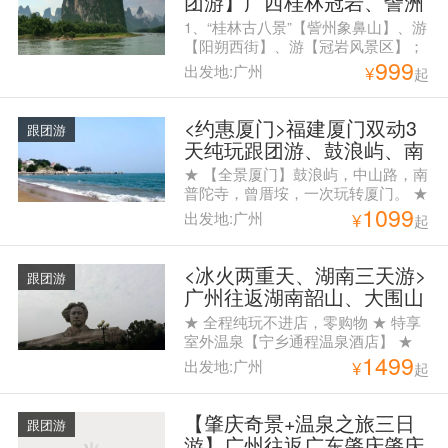
团游】广西桂林冠岩、訾洲
东海岛是中国第五大岛，仅次于澳大
象鼻山、阳朔兴坪漓江、世
1、“桂林古八景”【訾州象鼻山】、游
利亚的黄金海岸，海滩长28公里，宽
外桃源、遇龙河风光、浪漫
【阳朔西街】、游【冠岩风景区】；
100至300米，海湾呈新月形，沙细且
999
西街
2、 船游漓江精华【兴坪渔村】、
白，是旅游度假的好去处 ★ 湛江是
出发地:广州
¥
起
【20元人民币背景】，游【世外桃
一座“海在城中、城在海中，城中有
源】； 3、深入阳朔十里画廊，游
岛、岛立城中”的城市
览“不是漓江.胜似漓江”的【遇龙河风
<约惠厦门>福建厦门双动3
跟团游
光】； 4、特别赠送一份当地精美特
天纯玩跟团游、鼓浪屿、南
产【桂林三宝】！
普陀寺、曾厝垵、环岛路、
★ 【全景厦门】鼓浪屿，中山路，南
集美学村
普陀寺，曾厝垵，一次玩转厦门。 ★
1099
【品质出游】超高性价比，超低价
出发地:广州
¥
起
格，行程当天安排每人一瓶矿泉水。
★ 【味蕾全开】厦门美食自由尝。
★ 【住宿安排】温馨便利住宿，全程
<冰火两重天、湖南三天游>
跟团游
无需更换酒店。
广州往返湖南韶山、大围山
国家森林公园大围山滑雪、
★ 全程纯玩不进店，零购物 ★ 特享
宁乡通程温泉、长沙岳麓山
室外温泉【宁乡通程温泉酒店】 ★
1499
、橘子洲头双高三天跟团游
全程指定1晚当地五钻酒店
出发地:广州
¥
起
【肇庆奇景+温泉之旅三日
跟团游
游】广州往返广东肇庆肇庆