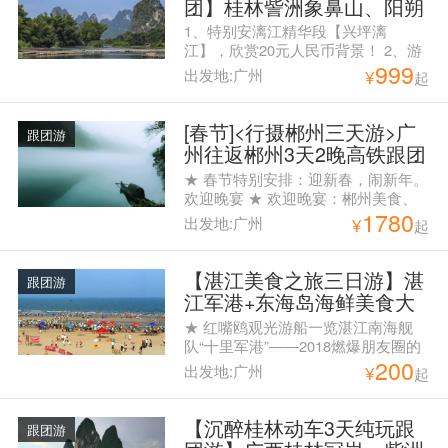
团】桂林訾洲象鼻山、阳朔
您优选当地豪华酒店。 ❤ 特色餐
兴坪漓江、银子岩、遇龙河
1、特别安漓江精华段【兴坪漓
食：特别安排【庐山三石宴】代表风
风光、浪漫西街
江】，欣赏20元人民币背景！ 2、游
味美食让您一饱口福 ❤ 更多优惠：
999
览桂林著名老八景【訾洲岛】，近观
65岁以上可享受庐山大门票免票，报
出发地:广州
¥
起
桂林城徽象鼻山！ 3、游览国内外专
团优惠160元/人（需提供有效老人优
家评价为“世界岩溶宝库”【银子
惠证件，若证件无效，需补相应差
岩】！ 4、走进徐悲鸿名画《青厄
[春节]<行摄郴州三天游>广
价） ❤纯净旅游，全程纯玩0购物，
跟团游
渡》创作地，漫步阳朔山水田园【遇
旅程更舒适。 橙团计划”——凡报名
州往返郴州3天2晚高铁跟团
龙河风光】！
参与我们橙团计划的客人，均赠送每
游、东江湖、蔡伦竹海、飞
★ 春节特别安排：迎新春，闹新年。
人5斤装正宗赣南脐橙
天山、赏冰雪樱花
欢迎晚宴 ★ 欢迎晚宴：郴州美食、
1780
一网打尽 ★ 抽奖活动：金猪、银元
出发地:广州
¥
起
宝等你来拿，共赏欢乐晚会，同尝团
圆之宴。 ★ 首创“画中游”游览方式
—-徒步醉美小东江景区，颁发【徒步
【湛江美食之旅三日游】湛
跟团游
证书】。
江军港+东海岛海鲜美食大
巴三日游
★ 红嘴鸥观光游船一览湛江南海舰
队“十里军港”——2018燃爆朋友圈的
200
《红海行动》曾在此取景 ★ 金沙湾
出发地:广州
¥
起
景区特色的曲线，湛蓝的天包容湛蓝
的海，与大海相拥，四季花开如春 ★
渔港听钟•长廊观海－－吹着海风，听
【沉醉桂林动车3天纯玩跟
跟团游
着海浪声，一览湛江美丽海岸线 ★